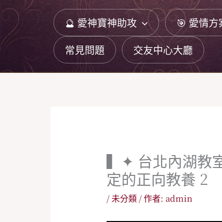
跳
🔮 愛神寶神助攻
🎯 愛情方
至
主
常見問題
交友中心大廳
要
內
容
▍✦ 台北內湖教
定的正向教養 2
/
未分類
/ 作者:
admin