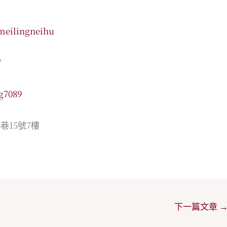
meilingneihu
/
g7089
巷15號7樓
下一篇文章