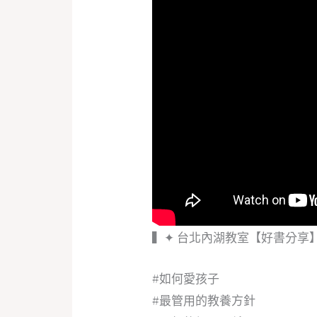
▍✦ 台北內湖教室【好書分享
#如何愛孩子
#最管用的教養方針