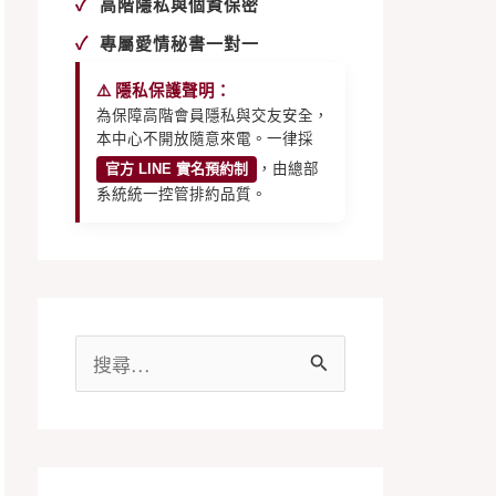
✓
高階隱私與個資保密
✓
專屬愛情秘書一對一
⚠️ 隱私保護聲明：
為保障高階會員隱私與交友安全，
本中心不開放隨意來電。一律採
官方 LINE 實名預約制
，由總部
系統統一控管排約品質。
搜
尋
關
鍵