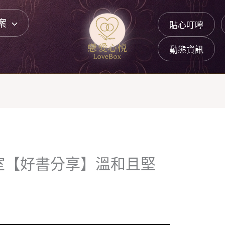
案
貼心叮嚀
動態資訊
室【好書分享】溫和且堅