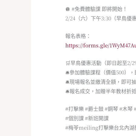
🪩
#免費體驗課
即將開始！
2/24（六）下午3:30（早鳥優
報名表格：
https://forms.gle/1WyM4
🛒早鳥優惠活動（即日起至2/2
🛎️參加體驗課程（價值500
🛎️現場報名並繳清全額，即可
🛎️報名成交，加贈半年教材折
#打擊樂
#爵士鼓
#鋼琴
#木琴
#個別課
#新班開課
#梅苓meiling打擊樂台北內