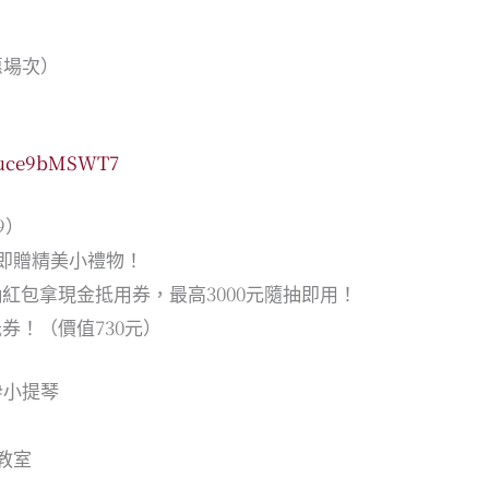
惠場次）
7Auce9bMSWT7
9）
），即贈精美小禮物！
抽紅包拿現金抵用券，最高3000元隨抽即用！
抵券！（價值730元）
#小提琴
湖教室