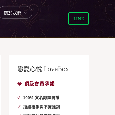
關於我們
LINE
戀愛心悅 LoveBox
💎 頂級會員承諾
✓
100% 實名認證防護
✓
拒絕槍手與不實推銷