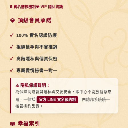
🔒 實名審核機制
💎 VIP 隱私防護
💎 頂級會員承諾
✓
100% 實名認證防護
✓
拒絕槍手與不實推銷
✓
高階隱私與個資保密
✓
專屬愛情秘書一對一
⚠️ 隱私保護聲明：
為保障高階會員隱私與交友安全，本中心不開放隨意來
電。一律採
官方 LINE 實名預約制
，由總部系統統一
控管排約品質。
📖 幸福索引