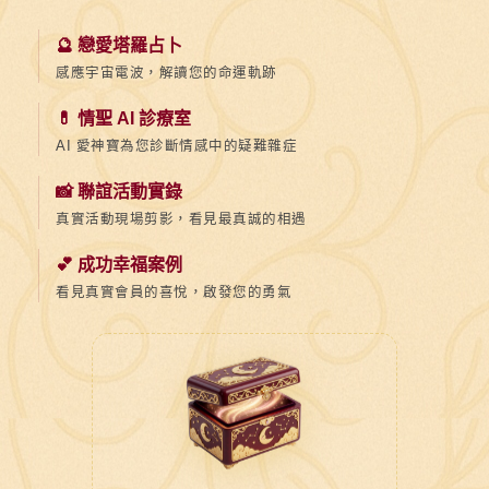
🔮 戀愛塔羅占卜
感應宇宙電波，解讀您的命運軌跡
💊 情聖 AI 診療室
AI 愛神寶為您診斷情感中的疑難雜症
📸 聯誼活動實錄
真實活動現場剪影，看見最真誠的相遇
💕 成功幸福案例
看見真實會員的喜悅，啟發您的勇氣