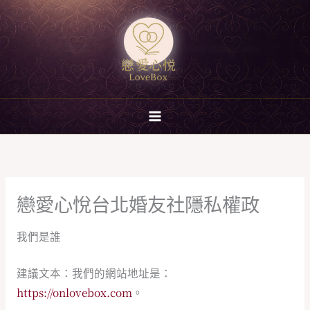
跳
至
主
要
內
容
戀愛心悅台北婚友社隱私權政
我們是誰
建議文本：我們的網站地址是：
https://onlovebox.com
。