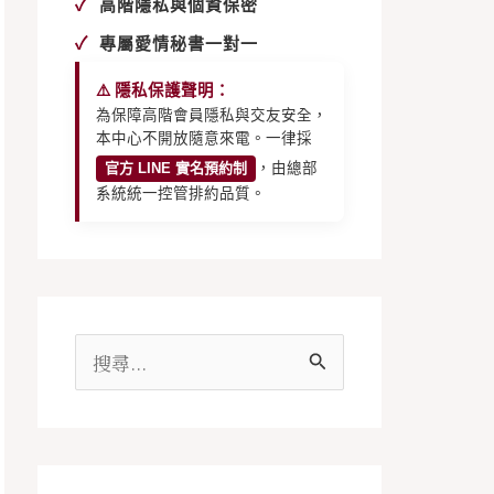
✓
高階隱私與個資保密
✓
專屬愛情秘書一對一
⚠️ 隱私保護聲明：
為保障高階會員隱私與交友安全，
本中心不開放隨意來電。一律採
官方 LINE 實名預約制
，由總部
系統統一控管排約品質。
搜
尋
關
鍵