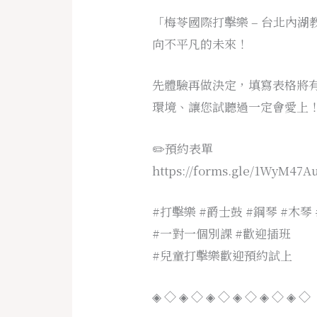
「梅苓國際打擊樂 – 台北內
向不平凡的未來！
先體驗再做決定，填寫表格將有專
環境、讓您試聽過一定會愛上
✏️預約表單
https://forms.gle/1WyM47
#打擊樂 #爵士鼓 #鋼琴 #木琴
#一對一個別課 #歡迎插班
#兒童打擊樂歡迎預約試上
◈ ◇ ◈ ◇ ◈ ◇ ◈ ◇ ◈ ◇ ◈ ◇