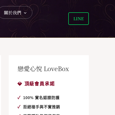
關於我們
LINE
戀愛心悅 LoveBox
💎 頂級會員承諾
✓
100% 實名認證防護
✓
拒絕槍手與不實推銷