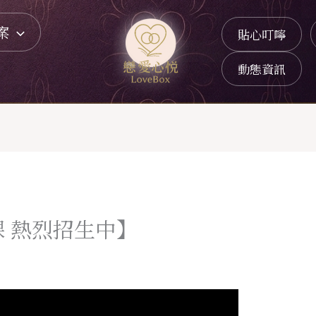
案
貼心叮嚀
動態資訊
課 熱烈招生中】