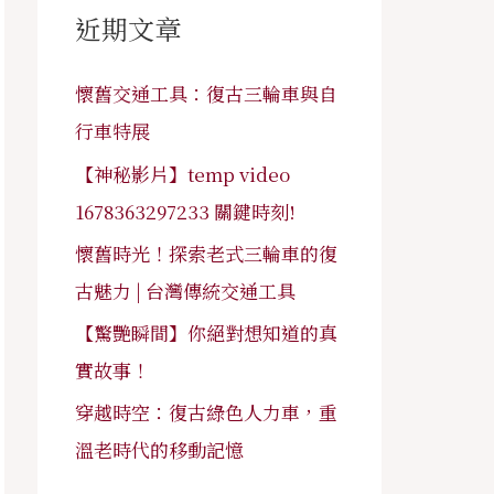
字
近期文章
:
懷舊交通工具：復古三輪車與自
行車特展
【神秘影片】temp video
1678363297233 關鍵時刻!
懷舊時光！探索老式三輪車的復
古魅力 | 台灣傳統交通工具
【驚艷瞬間】你絕對想知道的真
實故事！
穿越時空：復古綠色人力車，重
溫老時代的移動記憶