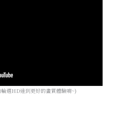
齒輪選HD達到更好的畫質體驗唷~)
】