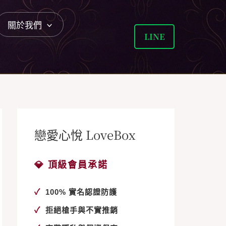
關於我們
LINE
戀愛心悅 LoveBox
💎 頂級會員承諾
✓
100% 實名認證防護
✓
拒絕槍手與不實推銷