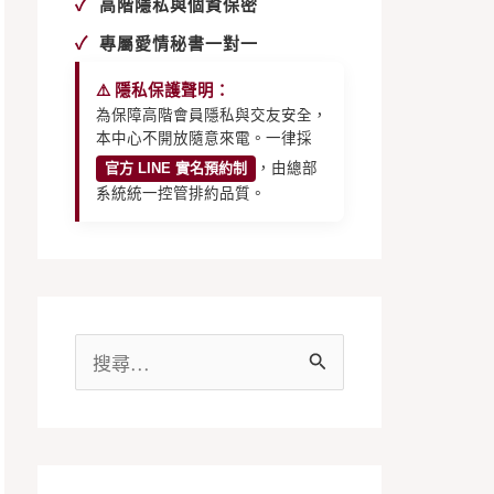
✓
高階隱私與個資保密
✓
專屬愛情秘書一對一
⚠️ 隱私保護聲明：
為保障高階會員隱私與交友安全，
本中心不開放隨意來電。一律採
官方 LINE 實名預約制
，由總部
系統統一控管排約品質。
搜
尋
關
鍵