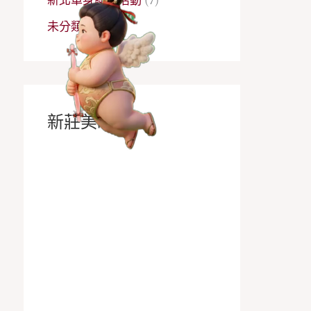
未分類
(340)
新莊美睫