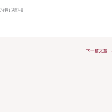
4巷15號7樓
下一篇文章