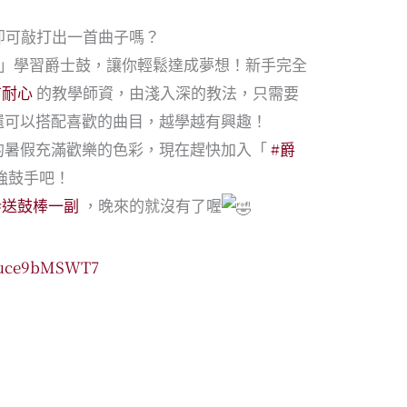
即可敲打出一首曲子嗎？
室」學習爵士鼓，讓你輕鬆達成夢想！新手完全
有耐心
的教學師資，由淺入深的教法，只需要
還可以搭配喜歡的曲目，越學越有興趣！
的暑假充滿歡樂的色彩，現在趕快加入「
#爵
強鼓手吧！
#送鼓棒一副
，晚來的就沒有了喔
7Auce9bMSWT7