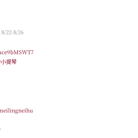
8/22-8/26
7Auce9bMSWT7
#小提琴
meilingneihu
/