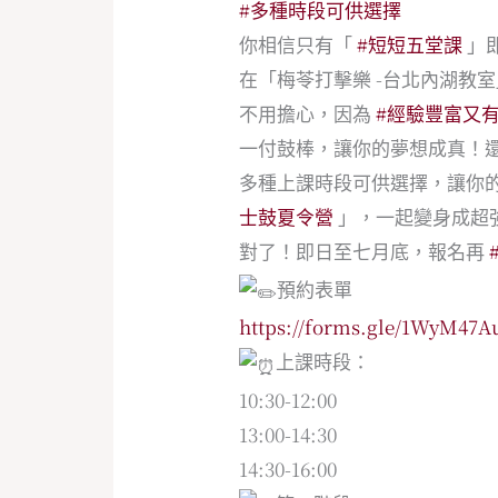
#多種時段可供選擇
你相信只有「
#短短五堂課
」
在「梅苓打擊樂 -台北內湖教
不用擔心，因為
#經驗豐富又
一付鼓棒，讓你的夢想成真！
多種上課時段可供選擇，讓你
士鼓夏令營
」，一起變身成超
對了！即日至七月底，報名再
預約表單
https://forms.gle/1WyM4
上課時段：
10:30-12:00
13:00-14:30
14:30-16:00