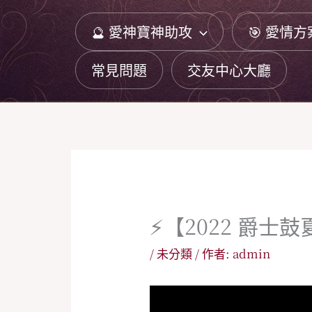
跳
🔮 愛神寶神助攻
🎯 愛情方
至
主
常見問題
交友中心大廳
要
內
容
⚡️【2022 爵士
/
未分類
/ 作者:
admin