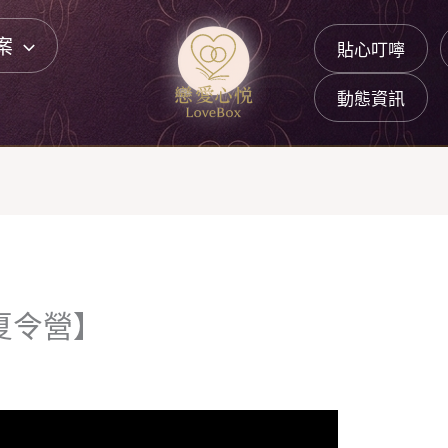
案
貼心叮嚀
動態資訊
鼓夏令營】