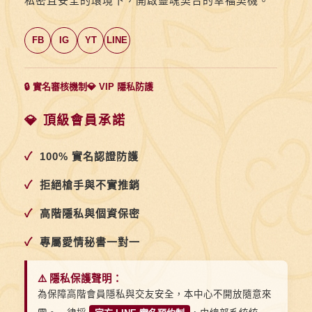
私密且安全的環境下，開啟靈魂契合的幸福契機。
FB
IG
YT
LINE
🔒 實名審核機制
💎 VIP 隱私防護
💎 頂級會員承諾
✓
100% 實名認證防護
✓
拒絕槍手與不實推銷
✓
高階隱私與個資保密
✓
專屬愛情秘書一對一
⚠️ 隱私保護聲明：
為保障高階會員隱私與交友安全，本中心不開放隨意來