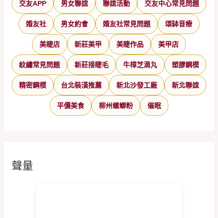
交友APP
男女聯誼
聯誼活動
交友中心常見問題
婚友社
男女約會
婚友社常見問題
頌缽音療
美睫店
新莊美甲
美睫作品
美甲店
紋繡常見問題
新莊接睫毛
牛樟芝滴丸
塑膠鋼模
精密鋼模
台北裝潢推薦
新北沙發工廠
新北聯誼
平價美食
柳州螺螄粉
催眠
聲量