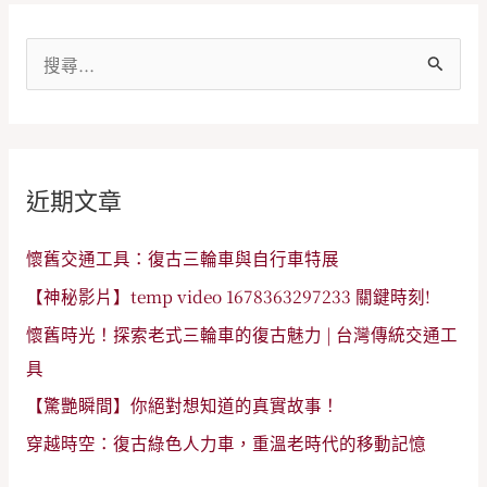
搜
尋
關
鍵
近期文章
字
:
懷舊交通工具：復古三輪車與自行車特展
【神秘影片】temp video 1678363297233 關鍵時刻!
懷舊時光！探索老式三輪車的復古魅力 | 台灣傳統交通工
具
【驚艷瞬間】你絕對想知道的真實故事！
穿越時空：復古綠色人力車，重溫老時代的移動記憶