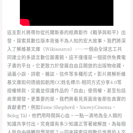
這支影片將帶你從托爾斯泰的經典鉅作《戰爭與和平》出
發，探索其數位版本背後不為人知的宏大故事。我們將深
入了解維基文庫（Wikisource）——一個由全球志工共
同建立的多語言數位圖書館。這不僅僅是一個提供免費電
子書的平台，它更致力於發展自由且開放的出版物收藏，
涵蓋小說、詩歌、雜誌、信件等多種形式。影片將解析維
基文庫如何透過如創用CC姓名標示-相同方式分享4.0等
授權條款，定義並保護作品的「自由」使用權，甚至包括
商業開發。更重要的是，我們將看見頁面背後那些真實的
貢獻者們，例如Esme Shepherd、SnowyCinema、
Beleg Tâl，他們用時間與心血，一點一滴地為全人類的
知識共享付出。究竟還有多少知識正等著被解放，為每個
人所自由接觸與學習呢？一同來探索這個數位世界的人文