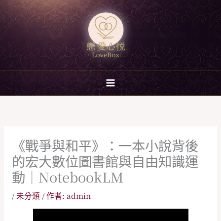
跳
至
主
要
內
容
《戰爭與和平》：一本小說背後
的宏大數位圖書館與自由知識運
動｜NotebookLM
/
未分類
/ 作者:
admin