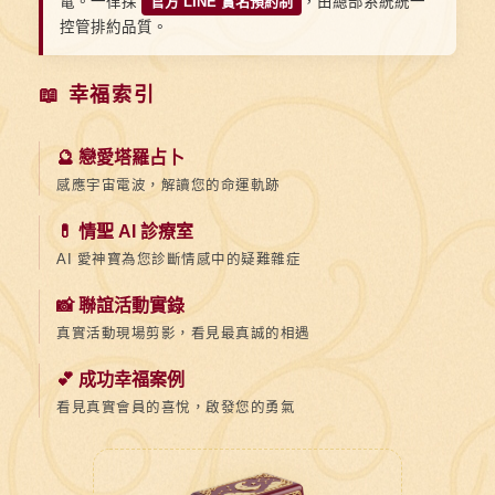
電。一律採
官方 LINE 實名預約制
，由總部系統統一
控管排約品質。
📖 幸福索引
🔮 戀愛塔羅占卜
感應宇宙電波，解讀您的命運軌跡
💊 情聖 AI 診療室
AI 愛神寶為您診斷情感中的疑難雜症
📸 聯誼活動實錄
真實活動現場剪影，看見最真誠的相遇
💕 成功幸福案例
看見真實會員的喜悅，啟發您的勇氣