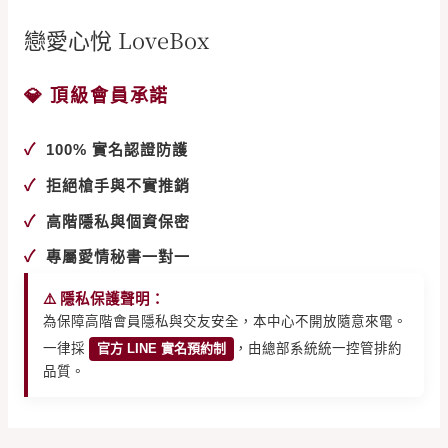
戀愛心悅 LoveBox
💎 頂級會員承諾
✓
100% 實名認證防護
✓
拒絕槍手與不實推銷
✓
高階隱私與個資保密
✓
專屬愛情秘書一對一
⚠️ 隱私保護聲明：
為保障高階會員隱私與交友安全，本中心不開放隨意來電。
一律採
官方 LINE 實名預約制
，由總部系統統一控管排約
品質。