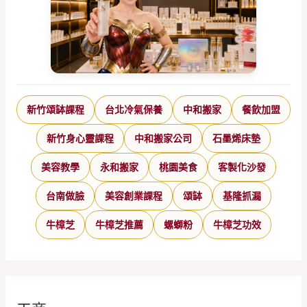
新竹頌缽課程
台北冷氣保養
中和搬家
餐飲加盟
新竹身心靈課程
中和搬家公司
石墨烯床墊
美容教學
永和搬家
桃園美食
客製化沙發
台南做臉
美容創業課程
頌缽
基隆抓漏
牛樟芝
牛樟芝推薦
螺螄粉
牛樟芝功效