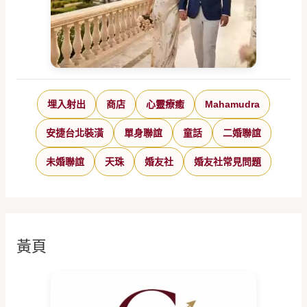
埋入射出
商店
心靈療癒
Mahamudra
安捷台北裝潢
單身聯誼
童話
二婚聯誼
未婚聯誼
天珠
婚友社
婚友社常見問題
黃頁