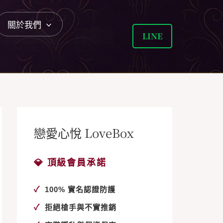
關於我們
LINE
戀愛心悅 LoveBox
💎 頂級會員承諾
✓
100% 實名認證防護
✓
拒絕槍手與不實推銷