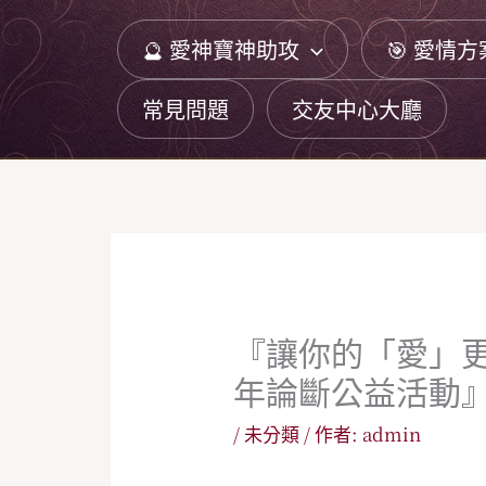
跳
🔮 愛神寶神助攻
🎯 愛情方
至
主
常見問題
交友中心大廳
要
內
容
『讓你的「愛」更偉
年論斷公益活動
/
未分類
/ 作者:
admin