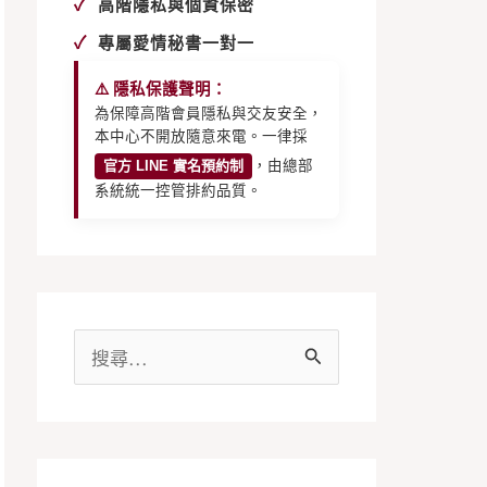
✓
高階隱私與個資保密
✓
專屬愛情秘書一對一
⚠️ 隱私保護聲明：
為保障高階會員隱私與交友安全，
本中心不開放隨意來電。一律採
官方 LINE 實名預約制
，由總部
系統統一控管排約品質。
搜
尋
關
鍵