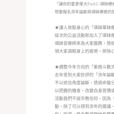
「讓你的愛更偉大Part2–頌
想要報名流年論斷與頌缽療癒的朋
★讓人放鬆身心的「頌缽單缽
這次的公益活動新加入了頌缽
頌缽音療師來為大家服務，透
領大家減輕身上的疲勞，排除
★調整今年方向的「紫微斗數
去年受到大家好評的「流年論
不以迷信角度論斷，透過命盤
以把握的機會，改變自身習慣
活動我們不談宗教信仰，因為
動，除了可以得到流年的建議
包」所得，將全數捐贈給有需要