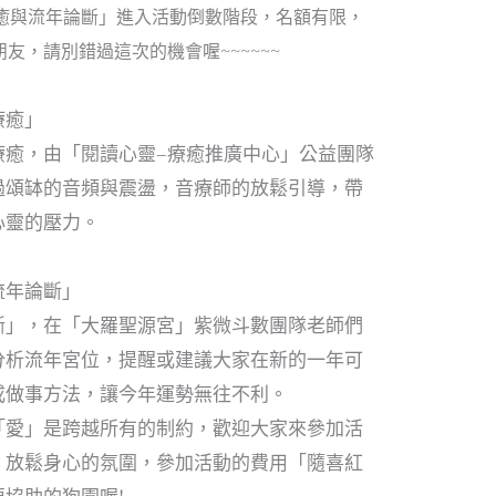
缽療癒與流年論斷」進入活動倒數階段，名額有限，
友，請別錯過這次的機會喔~~~~~~
療癒」
療癒，由「閱讀心靈–療癒推廣中心」公益團隊
過頌缽的音頻與震盪，音療師的放鬆引導，帶
心靈的壓力。
流年論斷」
斷」，在「大羅聖源宮」紫微斗數團隊老師們
分析流年宮位，提醒或建議大家在新的一年可
或做事方法，讓今年運勢無往不利。
「愛」是跨越所有的制約，歡迎大家來參加活
、放鬆身心的氛圍，參加活動的費用「隨喜紅
協助的狗園喔!