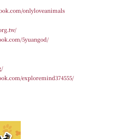
ebook.com/onlyloveanimals
org.tw/
book.com/5yuangod/
g/
book.com/exploremind374555/