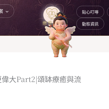
案
貼心叮嚀
動態資訊
大Part2|頌缽療癒與流
』