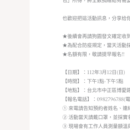
也歡迎把這活動訊息，分享给你
★後續會再請狗園發文確定收
★為配合防疫規定，當天活動
★名額有限，敬請提早報名!!
【日期】：112年3月12日(日)
【時間】：下午1點-下午5點
【地點】：台北市中正區博愛路
【報名電話】：098279678
① 來電請告知預約者姓名、連
② 活動當天請戴口罩，並採實
③ 現場會有工作人員測量額溫