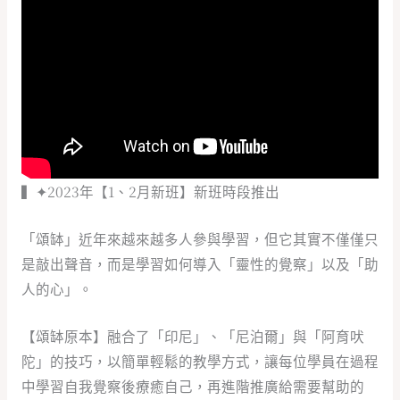
▍✦2023年【1、2月新班】新班時段推出
「頌缽」近年來越來越多人參與學習，但它其實不僅僅只
是敲出聲音，而是學習如何導入「靈性的覺察」以及「助
人的心」。
【頌缽原本】融合了「印尼」、「尼泊爾」與「阿育吠
陀」的技巧，以簡單輕鬆的教學方式，讓每位學員在過程
中學習自我覺察後療癒自己，再進階推廣給需要幫助的