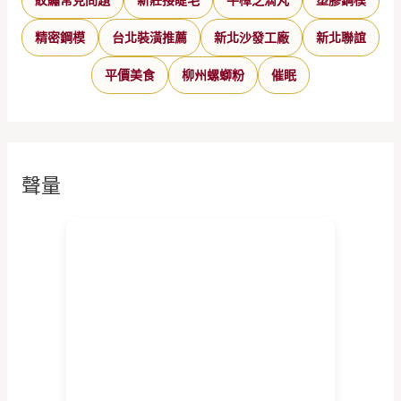
紋繡常見問題
新莊接睫毛
牛樟芝滴丸
塑膠鋼模
精密鋼模
台北裝潢推薦
新北沙發工廠
新北聯誼
平價美食
柳州螺螄粉
催眠
聲量