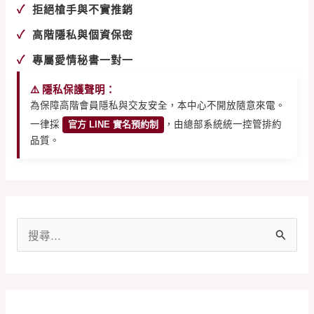
✓
拒絕槍手與不實推銷
✓
高階隱私與個資保密
✓
專屬愛情秘書一對一
⚠️ 隱私保護聲明：
為保障高階會員隱私與交友安全，本中心不開放隨意來電。
一律採
官方 LINE 實名預約制
，由總部系統統一控管排約
品質。
搜
尋
關
鍵