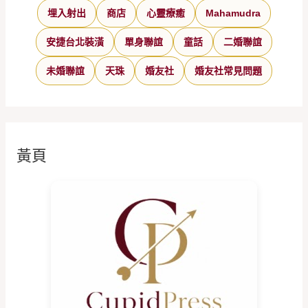
埋入射出
商店
心靈療癒
Mahamudra
安捷台北裝潢
單身聯誼
童話
二婚聯誼
未婚聯誼
天珠
婚友社
婚友社常見問題
黃頁