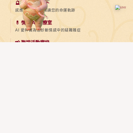
🔮 戀愛塔羅占卜
感應宇宙電波，解讀您的命運軌跡
💊 情聖 AI 診療室
AI 愛神寶為您診斷情感中的疑難雜症
📸 聯誼活動實錄
真實活動現場剪影，看見最真誠的相遇
💕 成功幸福案例
看見真實會員的喜悅，啟發您的勇氣
愛神寶 · 每日神諭