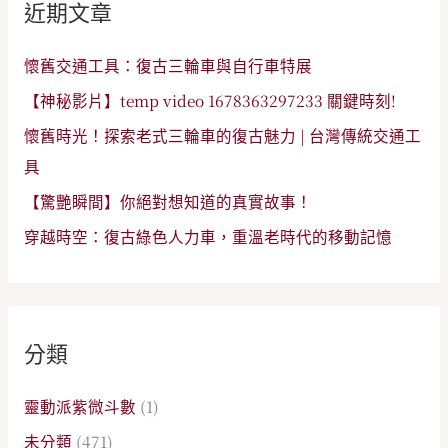
近期文章
字
:
懷舊交通工具：復古三輪車與自行車特展
【神秘影片】temp video 1678363297233 關鍵時刻!
懷舊時光！探索老式三輪車的復古魅力 | 台灣傳統交通工
具
【驚艷瞬間】你絕對想知道的真實故事！
穿越時空：復古綠色人力車，重溫老時代的移動記憶
分類
靈動派紫微斗數
(1)
未分類
(471)