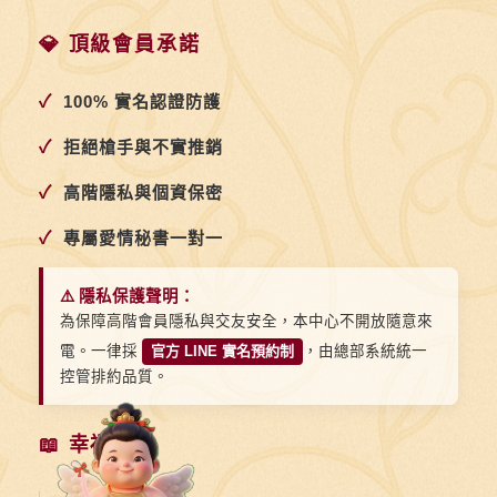
💎 頂級會員承諾
✓
100% 實名認證防護
✓
拒絕槍手與不實推銷
✓
高階隱私與個資保密
✓
專屬愛情秘書一對一
⚠️ 隱私保護聲明：
為保障高階會員隱私與交友安全，本中心不開放隨意來
電。一律採
官方 LINE 實名預約制
，由總部系統統一
控管排約品質。
📖 幸福索引