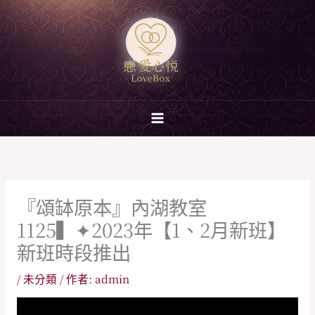
跳
至
主
要
內
容
『頌缽原本』內湖教室
1125▍✦2023年【1、2月新班】
新班時段推出
/
未分類
/ 作者:
admin