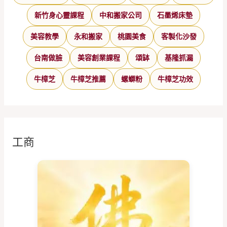
新竹身心靈課程
中和搬家公司
石墨烯床墊
美容教學
永和搬家
桃園美食
客製化沙發
台南做臉
美容創業課程
頌缽
基隆抓漏
牛樟芝
牛樟芝推薦
螺螄粉
牛樟芝功效
工商