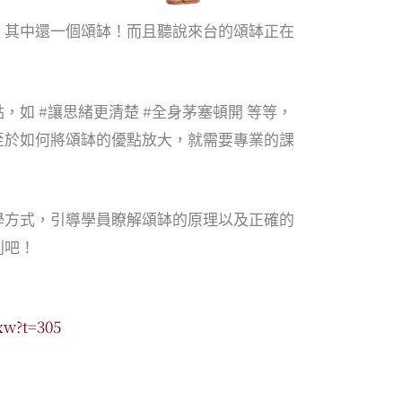
，其中還一個頌缽！而且聽說來台的頌缽正在
點，如
#讓思緒更清楚
#全身茅塞頓開
等等，
至於如何將頌缽的優點放大，就需要專業的課
學方式，引導學員瞭解頌缽的原理以及正確的
列吧！
xw?t=305