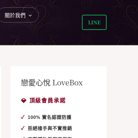
關於我們
LINE
戀愛心悅 LoveBox
💎 頂級會員承諾
✓
100% 實名認證防護
✓
拒絕槍手與不實推銷