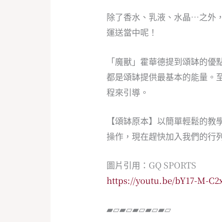
除了香水、乳液、水晶…之外
運送當中呢！
「魔獸」霍華德提到頌缽的優
都是頌缽提供最基本的能量。
程來引導。
【頌缽原本】以簡單輕鬆的教
操作，現在趕快加入我們的行
圖片引用：GQ SPORTS
https://youtu.be/bY17-M-C2
▰▱▰▱▰▱▰▱▰▱