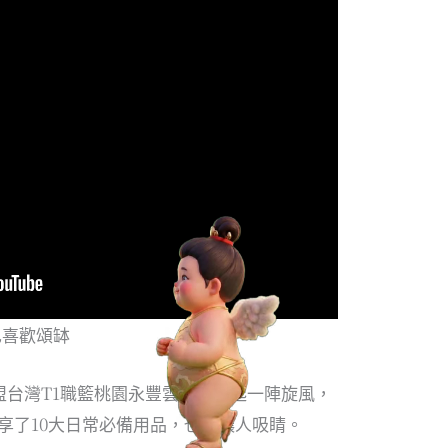
也喜歡頌缽
盟台灣T1職籃桃園永豐雲豹，刮起一陣旋風，
享了10大日常必備用品，也很讓人吸睛。