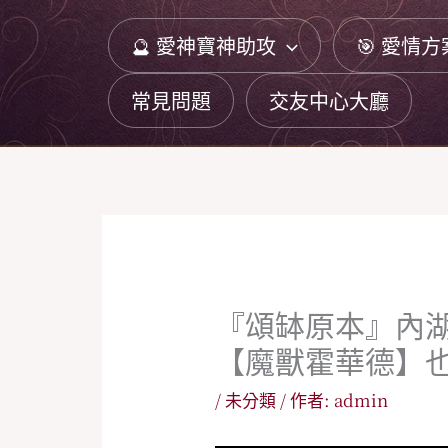
跳
🔮 愛神寶神助攻
🎯 愛情方
至
主
常見問題
交友中心大廳
要
內
容
『頌缽原本』內湖
【魔獸霍華德】
/
未分類
/ 作者:
admin