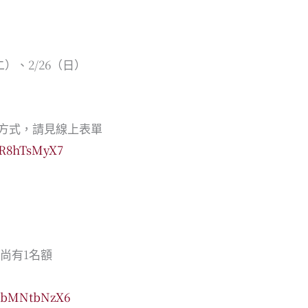
二）、2/26（日）
報名方式，請見線上表單
sR8hTsMyX7
四）尚有1名額
8PbMNtbNzX6