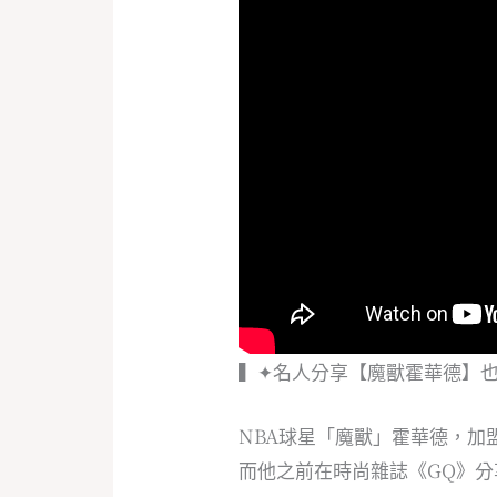
▍✦名人分享【魔獸霍華德】
NBA球星「魔獸」霍華德，加
而他之前在時尚雜誌《GQ》分