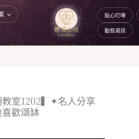
案
貼心叮嚀
動態資訊
教室1202▍✦名人分享
也喜歡頌缽