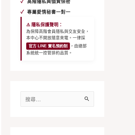
✓
高階隱私與個資保密
✓
專屬愛情秘書一對一
⚠️ 隱私保護聲明：
為保障高階會員隱私與交友安全，
本中心不開放隨意來電。一律採
官方 LINE 實名預約制
，由總部
系統統一控管排約品質。
搜
尋
關
鍵