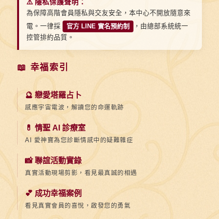
⚠️ 隱私保護聲明：
為保障高階會員隱私與交友安全，本中心不開放隨意來
電。一律採
官方 LINE 實名預約制
，由總部系統統一
控管排約品質。
📖 幸福索引
🔮 戀愛塔羅占卜
感應宇宙電波，解讀您的命運軌跡
💊 情聖 AI 診療室
AI 愛神寶為您診斷情感中的疑難雜症
📸 聯誼活動實錄
真實活動現場剪影，看見最真誠的相遇
💕 成功幸福案例
看見真實會員的喜悅，啟發您的勇氣