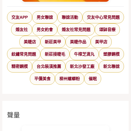
交友APP
男女聯誼
聯誼活動
交友中心常見問題
婚友社
男女約會
婚友社常見問題
頌缽音療
美睫店
新莊美甲
美睫作品
美甲店
紋繡常見問題
新莊接睫毛
牛樟芝滴丸
塑膠鋼模
精密鋼模
台北裝潢推薦
新北沙發工廠
新北聯誼
平價美食
柳州螺螄粉
催眠
聲量