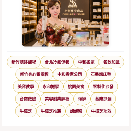
新竹頌缽課程
台北冷氣保養
中和搬家
餐飲加盟
新竹身心靈課程
中和搬家公司
石墨烯床墊
美容教學
永和搬家
桃園美食
客製化沙發
台南做臉
美容創業課程
頌缽
基隆抓漏
牛樟芝
牛樟芝推薦
螺螄粉
牛樟芝功效