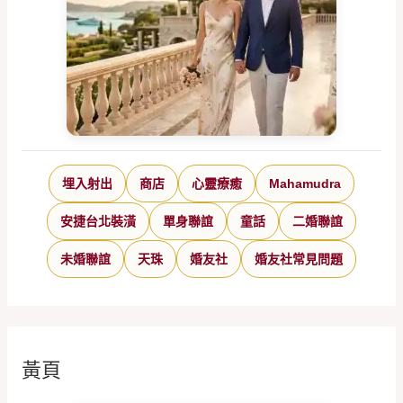
埋入射出
商店
心靈療癒
Mahamudra
安捷台北裝潢
單身聯誼
童話
二婚聯誼
未婚聯誼
天珠
婚友社
婚友社常見問題
黃頁