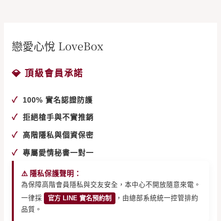
戀愛心悅 LoveBox
💎 頂級會員承諾
✓
100% 實名認證防護
✓
拒絕槍手與不實推銷
✓
高階隱私與個資保密
✓
專屬愛情秘書一對一
⚠️ 隱私保護聲明：
為保障高階會員隱私與交友安全，本中心不開放隨意來電。
一律採
官方 LINE 實名預約制
，由總部系統統一控管排約
品質。