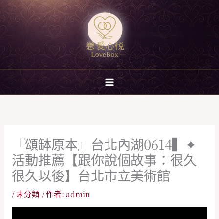
跳
至
主
要
內
容
『頌缽原本』台北內湖0614▍✦
活動推薦【跟你說個故事：很久
很久以後】台北市立美術館
/
未分類
/ 作者:
admin