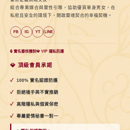
結合專業媒合與靈性引導，協助優質單身男女，在
私密且安全的環境下，開啟靈魂契合的幸福契機。
FB
IG
YT
LINE
🔒 實名審核機制
💎 VIP 隱私防護
💎 頂級會員承諾
✓
100% 實名認證防護
✓
拒絕槍手與不實推銷
✓
高階隱私與個資保密
✓
專屬愛情秘書一對一