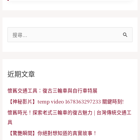
搜
尋
關
鍵
近期文章
字
:
懷舊交通工具：復古三輪車與自行車特展
【神秘影片】temp video 1678363297233 關鍵時刻!
懷舊時光！探索老式三輪車的復古魅力 | 台灣傳統交通工
具
【驚艷瞬間】你絕對想知道的真實故事！