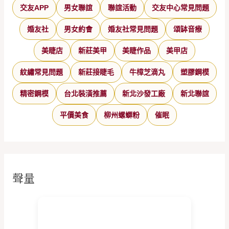
交友APP
男女聯誼
聯誼活動
交友中心常見問題
婚友社
男女約會
婚友社常見問題
頌缽音療
美睫店
新莊美甲
美睫作品
美甲店
紋繡常見問題
新莊接睫毛
牛樟芝滴丸
塑膠鋼模
精密鋼模
台北裝潢推薦
新北沙發工廠
新北聯誼
平價美食
柳州螺螄粉
催眠
聲量