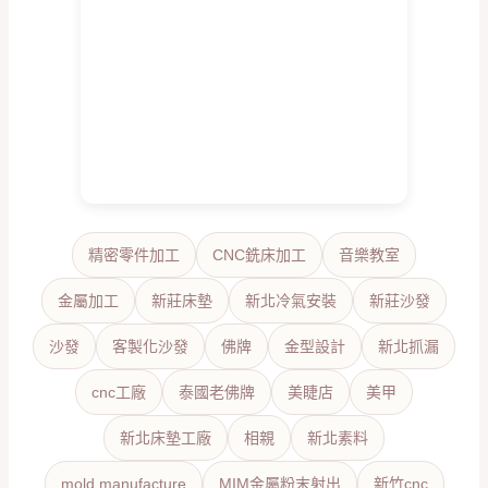
精密零件加工
CNC銑床加工
音樂教室
金屬加工
新莊床墊
新北冷氣安裝
新莊沙發
沙發
客製化沙發
佛牌
金型設計
新北抓漏
cnc工廠
泰國老佛牌
美睫店
美甲
新北床墊工廠
相親
新北素料
mold manufacture
MIM金屬粉末射出
新竹cnc