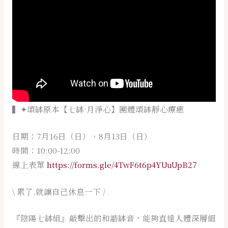
▍✦頌缽原本【七缽·月淨心】團體頌缽靜心療癒
日期：7月16日（日）、8月13日（日）
時間：10:00-12:00
線上表單
https://forms.gle/4TwF6t6p4YUuUpB27
\ 累了,就讓自己休息一下 /
『陰陽七缽組』敲擊出的和諧缽音，能夠直達人體深層細