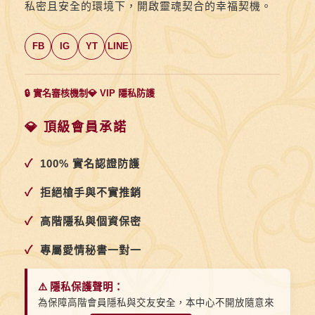
私密且安全的環境下，開啟靈魂契合的幸福契機。
FB
IG
YT
LINE
🔒 實名審核機制
💎 VIP 隱私防護
💎 頂級會員承諾
✓
100% 實名認證防護
✓
拒絕槍手與不實推銷
✓
高階隱私與個資保密
✓
專屬愛情秘書一對一
⚠️ 隱私保護聲明：
為保障高階會員隱私與交友安全，本中心不開放隨意來