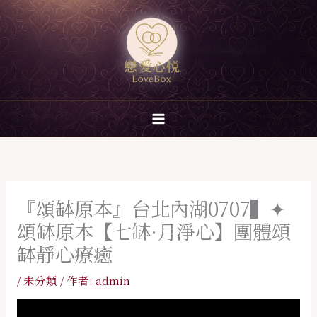
跳
至
主
要
內
容
『頌缽原本』台北內湖0707▍✦
頌缽原本【七缽·月淨心】團體頌
缽靜心療癒
/
未分類
/ 作者:
admin