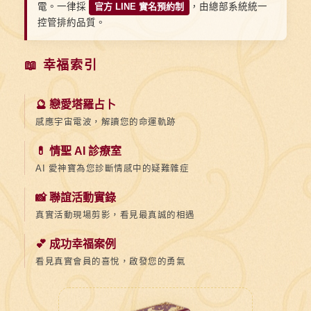
電。一律採
官方 LINE 實名預約制
，由總部系統統一
控管排約品質。
📖 幸福索引
🔮 戀愛塔羅占卜
感應宇宙電波，解讀您的命運軌跡
💊 情聖 AI 診療室
AI 愛神寶為您診斷情感中的疑難雜症
📸 聯誼活動實錄
真實活動現場剪影，看見最真誠的相遇
💕 成功幸福案例
看見真實會員的喜悅，啟發您的勇氣