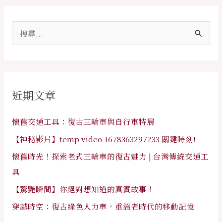
搜
尋
關
鍵
近期文章
字
:
懷舊交通工具：復古三輪車與自行車特展
【神秘影片】temp video 1678363297233 關鍵時刻!
懷舊時光！探索老式三輪車的復古魅力 | 台灣傳統交通工
具
【驚艷瞬間】你絕對想知道的真實故事！
穿越時空：復古綠色人力車，重溫老時代的移動記憶