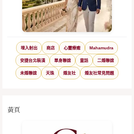
埋入射出
商店
心靈療癒
Mahamudra
安捷台北裝潢
單身聯誼
童話
二婚聯誼
未婚聯誼
天珠
婚友社
婚友社常見問題
黃頁