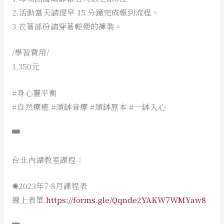
2.活動當天請提早 15 分鐘完成報到流程。
3.衣著部份請穿著輕便的褲裝。
/學習費用/
1,350元
#身心靈平衡
#自然療癒
#頌缽音療
#頌缽原本
#一缽入心
▀
台北內湖教室課程：
✺2023年7-8月課程表
線上表單
https://forms.gle/Qqnde2YAKW7WMYaw8