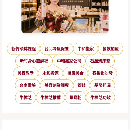
新竹頌缽課程
台北冷氣保養
中和搬家
餐飲加盟
新竹身心靈課程
中和搬家公司
石墨烯床墊
美容教學
永和搬家
桃園美食
客製化沙發
台南做臉
美容創業課程
頌缽
基隆抓漏
牛樟芝
牛樟芝推薦
螺螄粉
牛樟芝功效