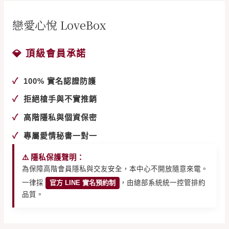
戀愛心悅 LoveBox
💎 頂級會員承諾
✓
100% 實名認證防護
✓
拒絕槍手與不實推銷
✓
高階隱私與個資保密
✓
專屬愛情秘書一對一
⚠️ 隱私保護聲明：
為保障高階會員隱私與交友安全，本中心不開放隨意來電。
一律採
官方 LINE 實名預約制
，由總部系統統一控管排約
品質。