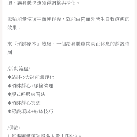
胞，讓身體快速獲得調整與淨化。
脈輪能量恢復平衡運作後，就能由内而外產生自我療癒的
效果。
來『頌缽原本』體驗，一個給身體能夠真正休息的靜謐時
刻。
/活動流程/
✱站缽➪大缽能量淨化
✱頌缽靜心+脈輪清理
✱腹式呼吸練習法
✱頌缽靜心冥想
✱認識頌缽+敲缽技巧
/備註/
1.每場團體頌缽報名人數上限8位。