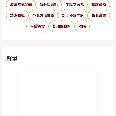
紋繡常見問題
新莊接睫毛
牛樟芝滴丸
塑膠鋼模
精密鋼模
台北裝潢推薦
新北沙發工廠
新北聯誼
平價美食
柳州螺螄粉
催眠
聲量