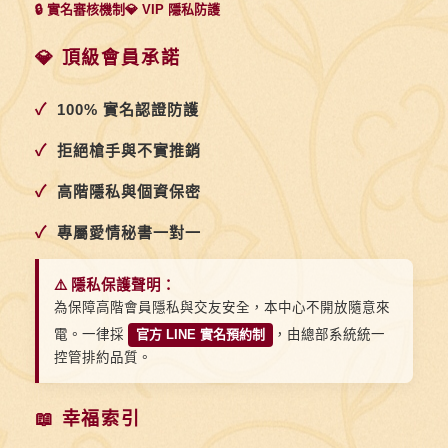
🔒 實名審核機制
💎 VIP 隱私防護
💎 頂級會員承諾
✓
100% 實名認證防護
✓
拒絕槍手與不實推銷
✓
高階隱私與個資保密
✓
專屬愛情秘書一對一
⚠️ 隱私保護聲明：
為保障高階會員隱私與交友安全，本中心不開放隨意來
電。一律採
官方 LINE 實名預約制
，由總部系統統一
控管排約品質。
📖 幸福索引