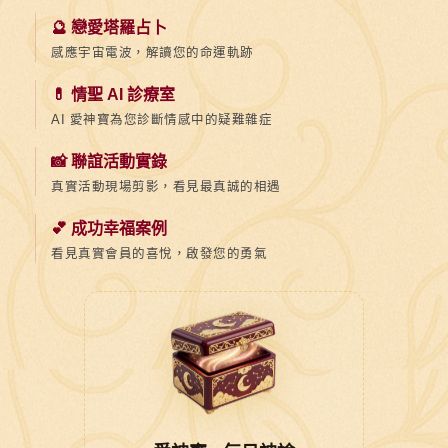
🔮 戀愛塔羅占卜
感應宇宙電波，解讀您的命運軌跡
💊 情聖 AI 診療室
AI 愛神寶為您診斷情感中的疑難雜症
📸 聯誼活動實錄
真實活動現場剪影，看見最真誠的相遇
💕 成功幸福案例
看見真實會員的喜悅，啟發您的勇氣