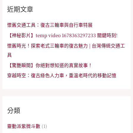
鍵
近期文章
字
:
懷舊交通工具：復古三輪車與自行車特展
【神秘影片】temp video 1678363297233 關鍵時刻!
懷舊時光！探索老式三輪車的復古魅力 | 台灣傳統交通工
具
【驚艷瞬間】你絕對想知道的真實故事！
穿越時空：復古綠色人力車，重溫老時代的移動記憶
分類
靈動派紫微斗數
(1)