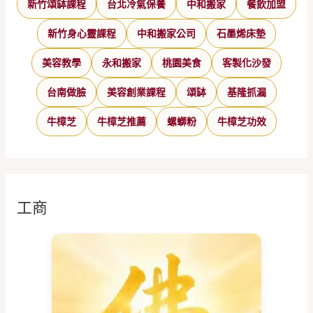
新竹頌缽課程
台北冷氣保養
中和搬家
餐飲加盟
新竹身心靈課程
中和搬家公司
石墨烯床墊
美容教學
永和搬家
桃園美食
客製化沙發
台南做臉
美容創業課程
頌缽
基隆抓漏
牛樟芝
牛樟芝推薦
螺螄粉
牛樟芝功效
工商