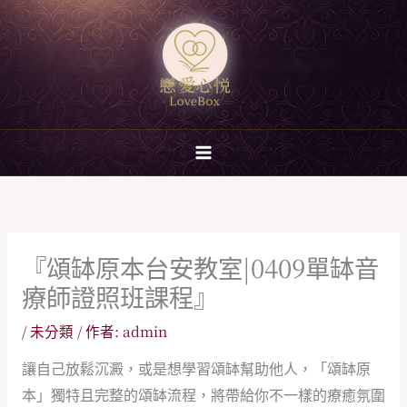
跳
至
主
要
內
容
『頌缽原本台安教室|0409單缽音
療師證照班課程』
/
未分類
/ 作者:
admin
讓自己放鬆沉澱，或是想學習頌缽幫助他人，「頌缽原
本」獨特且完整的頌缽流程，將帶給你不一樣的療癒氛圍