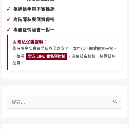
✓
拒絕槍手與不實推銷
✓
高階隱私與個資保密
✓
專屬愛情秘書一對一
⚠️ 隱私保護聲明：
為保障高階會員隱私與交友安全，本中心不開放隨意來電。
一律採
官方 LINE 實名預約制
，由總部系統統一控管排約
品質。
搜
尋
關