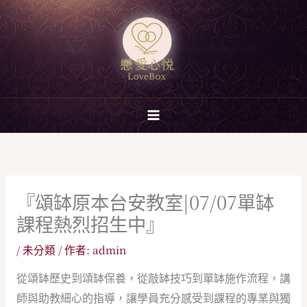
跳
至
主
要
內
容
『頌缽原本台安教室|07/07單缽
課程熱烈招生中』
/
未分類
/ 作者:
admin
從頌缽歷史到頌缽保養，從敲缽技巧到單缽施作流程，講
師與助教細心的指導，讓學員充分感受到課程的專業與獨