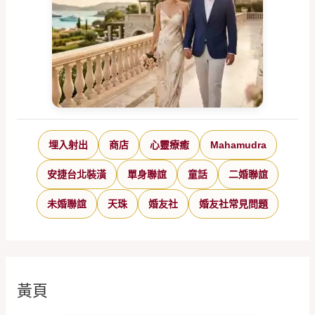
埋入射出
商店
心靈療癒
Mahamudra
安捷台北裝潢
單身聯誼
童話
二婚聯誼
未婚聯誼
天珠
婚友社
婚友社常見問題
黃頁