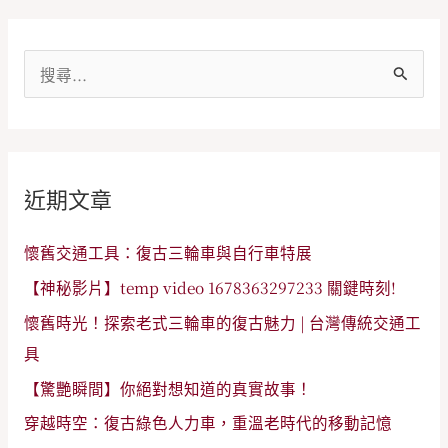
搜
尋
關
鍵
近期文章
字
:
懷舊交通工具：復古三輪車與自行車特展
【神秘影片】temp video 1678363297233 關鍵時刻!
懷舊時光！探索老式三輪車的復古魅力 | 台灣傳統交通工
具
【驚艷瞬間】你絕對想知道的真實故事！
穿越時空：復古綠色人力車，重溫老時代的移動記憶