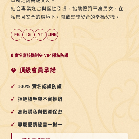
重新定義高端交友。
結合專業媒合與靈性引導，協助優質單身男女，在
私密且安全的環境下，開啟靈魂契合的幸福契機。
FB
IG
YT
LINE
🔒 實名審核機制
💎 VIP 隱私防護
💎 頂級會員承諾
✓
100% 實名認證防護
✓
拒絕槍手與不實推銷
✓
高階隱私與個資保密
✓
專屬愛情秘書一對一