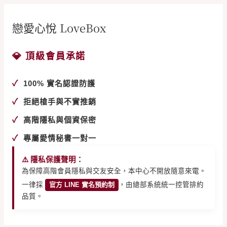
戀愛心悅 LoveBox
💎 頂級會員承諾
✓
100% 實名認證防護
✓
拒絕槍手與不實推銷
✓
高階隱私與個資保密
✓
專屬愛情秘書一對一
⚠️ 隱私保護聲明：
為保障高階會員隱私與交友安全，本中心不開放隨意來電。
一律採
官方 LINE 實名預約制
，由總部系統統一控管排約
品質。