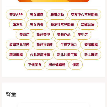
交友APP
男女聯誼
聯誼活動
交友中心常見問題
婚友社
男女約會
婚友社常見問題
頌缽音療
美睫店
新莊美甲
美睫作品
美甲店
紋繡常見問題
新莊接睫毛
牛樟芝滴丸
塑膠鋼模
精密鋼模
台北裝潢推薦
新北沙發工廠
新北聯誼
平價美食
柳州螺螄粉
催眠
聲量