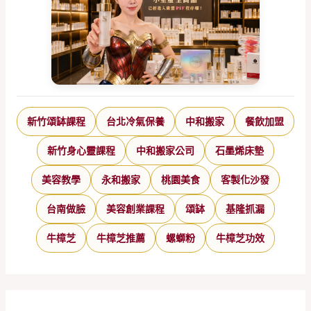
新竹頌缽課程
台北冷氣保養
中和搬家
餐飲加盟
新竹身心靈課程
中和搬家公司
石墨烯床墊
美容教學
永和搬家
桃園美食
客製化沙發
台南做臉
美容創業課程
頌缽
基隆抓漏
牛樟芝
牛樟芝推薦
螺螄粉
牛樟芝功效