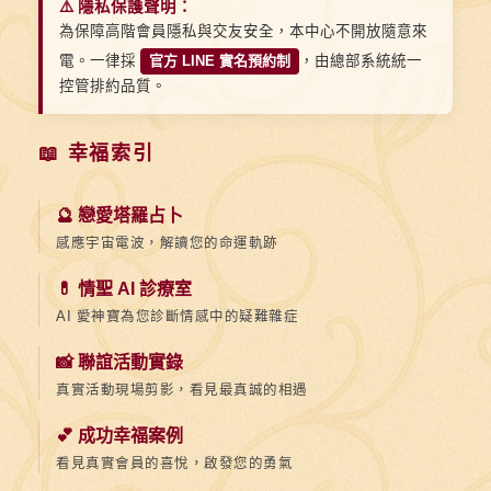
⚠️ 隱私保護聲明：
為保障高階會員隱私與交友安全，本中心不開放隨意來
電。一律採
官方 LINE 實名預約制
，由總部系統統一
控管排約品質。
📖 幸福索引
🔮 戀愛塔羅占卜
感應宇宙電波，解讀您的命運軌跡
💊 情聖 AI 診療室
AI 愛神寶為您診斷情感中的疑難雜症
📸 聯誼活動實錄
真實活動現場剪影，看見最真誠的相遇
💕 成功幸福案例
看見真實會員的喜悅，啟發您的勇氣