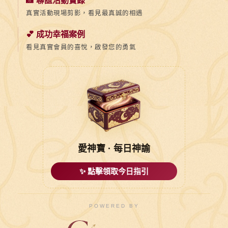
📸 聯誼活動實錄
真實活動現場剪影，看見最真誠的相遇
💕 成功幸福案例
看見真實會員的喜悅，啟發您的勇氣
愛神寶 · 每日神諭
✨ 點擊領取今日指引
POWERED BY