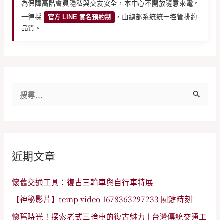
為保障高階會員隱私與交友安全，本中心不開放隨意來電。
一律採
官方 LINE 實名預約制
，由總部系統統一控管排約
品質。
搜
尋
關
鍵
近期文章
字
:
懷舊交通工具：復古三輪車與自行車特展
【神秘影片】temp video 1678363297233 關鍵時刻!
懷舊時光！探索老式三輪車的復古魅力 | 台灣傳統交通工