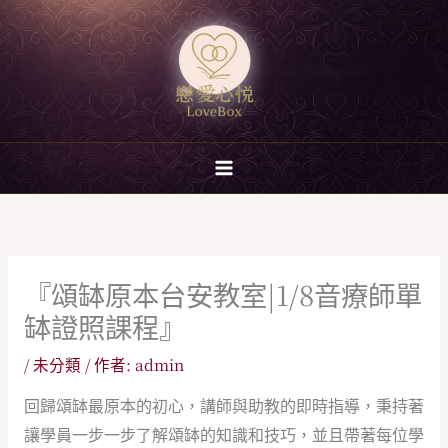
跳
至
主
要
內
容
『頌缽原本台安教室|1/8音療師單
缽證照課程』
/
未分類
/ 作者:
admin
回歸頌缽最原本的初心，講師與助教的即時指導，秉持著
讓學員一步一步了解頌缽的知識和技巧，並且帶著每位學