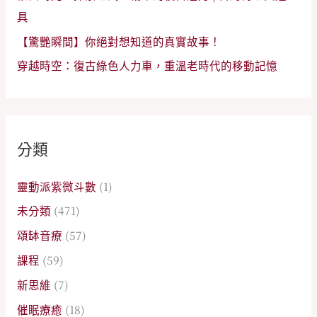
具
【驚艷瞬間】你絕對想知道的真實故事！
穿越時空：復古綠色人力車，重溫老時代的移動記憶
分類
靈動派紫微斗數
(1)
未分類
(471)
頌缽音療
(57)
課程
(59)
新思維
(7)
催眠療癒
(18)