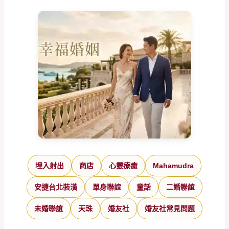
埋入射出
商店
心靈療癒
Mahamudra
安捷台北裝潢
單身聯誼
童話
二婚聯誼
未婚聯誼
天珠
婚友社
婚友社常見問題