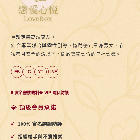
重新定義高端交友。
結合專業媒合與靈性引導，協助優質單身男女，在
私密且安全的環境下，開啟靈魂契合的幸福契機。
FB
IG
YT
LINE
🔒 實名審核機制
💎 VIP 隱私防護
💎 頂級會員承諾
✓
100% 實名認證防護
✓
拒絕槍手與不實推銷