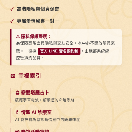
✓
高階隱私與個資保密
✓
專屬愛情秘書一對一
⚠️ 隱私保護聲明：
為保障高階會員隱私與交友安全，本中心不開放隨意來
電。一律採
官方 LINE 實名預約制
，由總部系統統一
控管排約品質。
📖 幸福索引
🔮 戀愛塔羅占卜
感應宇宙電波，解讀您的命運軌跡
💊 情聖 AI 診療室
AI 愛神寶為您診斷情感中的疑難雜症