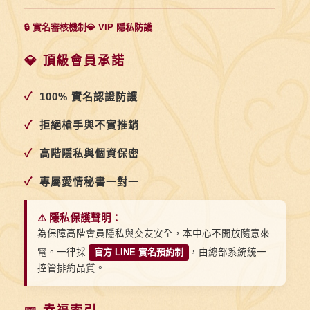
🔒 實名審核機制
💎 VIP 隱私防護
💎 頂級會員承諾
✓
100% 實名認證防護
✓
拒絕槍手與不實推銷
✓
高階隱私與個資保密
✓
專屬愛情秘書一對一
⚠️ 隱私保護聲明：
為保障高階會員隱私與交友安全，本中心不開放隨意來
電。一律採
官方 LINE 實名預約制
，由總部系統統一
控管排約品質。