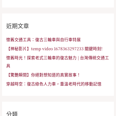
尋
關
鍵
近期文章
字
:
懷舊交通工具：復古三輪車與自行車特展
【神秘影片】temp video 1678363297233 關鍵時刻!
懷舊時光！探索老式三輪車的復古魅力 | 台灣傳統交通工
具
【驚艷瞬間】你絕對想知道的真實故事！
穿越時空：復古綠色人力車，重溫老時代的移動記憶
分類