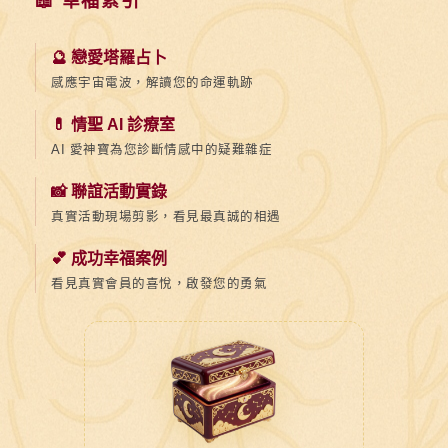
📖 幸福索引
🔮 戀愛塔羅占卜
感應宇宙電波，解讀您的命運軌跡
💊 情聖 AI 診療室
AI 愛神寶為您診斷情感中的疑難雜症
📸 聯誼活動實錄
真實活動現場剪影，看見最真誠的相遇
💕 成功幸福案例
看見真實會員的喜悅，啟發您的勇氣