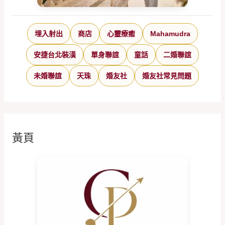
埋入射出
商店
心靈療癒
Mahamudra
安捷台北裝潢
單身聯誼
童話
二婚聯誼
未婚聯誼
天珠
婚友社
婚友社常見問題
黃頁