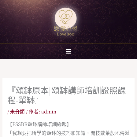
跳
至
主
要
內
容
『頌缽原本|頌缽講師培訓證照課
程-單缽』
/
未分類
/ 作者:
admin
【PSSBR頌缽講師培訓緣起】
「我想要把所學的頌缽的技巧和知識，開枝散葉般地傳遞