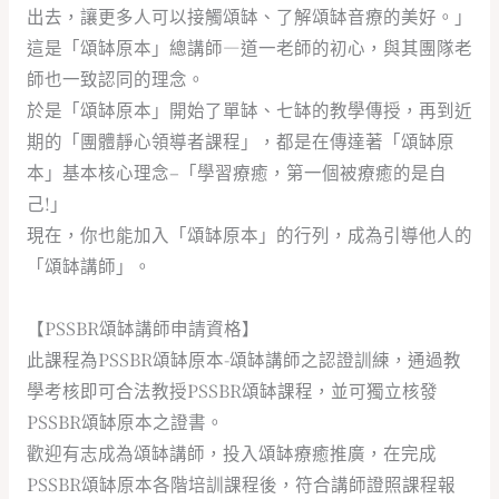
出去，讓更多人可以接觸頌缽、了解頌缽音療的美好。」
這是「頌缽原本」總講師—道一老師的初心，與其團隊老
師也一致認同的理念。
於是「頌缽原本」開始了單缽、七缽的教學傳授，再到近
期的「團體靜心領導者課程」，都是在傳達著「頌缽原
本」基本核心理念–「學習療癒，第一個被療癒的是自
己!」
現在，你也能加入「頌缽原本」的行列，成為引導他人的
「頌缽講師」。
【PSSBR頌缽講師申請資格】
此課程為PSSBR頌缽原本-頌缽講師之認證訓練，通過教
學考核即可合法教授PSSBR頌缽課程，並可獨立核發
PSSBR頌缽原本之證書。
歡迎有志成為頌缽講師，投入頌缽療癒推廣，在完成
PSSBR頌缽原本各階培訓課程後，符合講師證照課程報