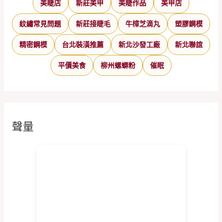
美睫店
新莊美甲
美睫作品
美甲店
紋繡常見問題
新莊接睫毛
牛樟芝滴丸
塑膠鋼模
精密鋼模
台北裝潢推薦
新北沙發工廠
新北聯誼
平價美食
柳州螺螄粉
催眠
聲量