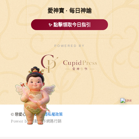
愛神寶 · 每日神諭
✨ 點擊領取今日指引
POWERED BY
© 戀愛心悅婚友社 |
穩私權政策
P
o
w
e
r
b
y
驅
動
城
市
網
路
行
銷