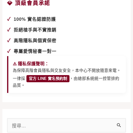
💎 頂級會員承諾
✓
100% 實名認證防護
✓
拒絕槍手與不實推銷
✓
高階隱私與個資保密
✓
專屬愛情秘書一對一
⚠️ 隱私保護聲明：
為保障高階會員隱私與交友安全，本中心不開放隨意來電。
一律採
官方 LINE 實名預約制
，由總部系統統一控管排約
品質。
搜