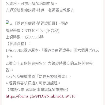
名資格，可提出講師培訓申請。
☆師資培訓總講師-林道一老師親自教課☆
【頌缽音療師-講師證照班】-單缽
課程學費：NT$10800元(不含稅)
上課時數：1天/7.5小時
【參加資格】：
1.持PSSBR頌缽原本-『頌缽音療師證書』滿六個月(含)以
上。
2.繳交十五個個案報告(可含領證時繳交的三個個案報
告)。
3.報名時需檢附原『頌缽音療師證書』。
4.經資料審核通過方可參加課程。
【閱讀心靈-頌缽原本單缽講師證照班】
https://forms.gle/eTLG2NmbnrdUnVV16