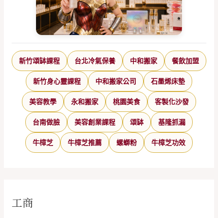
新竹頌缽課程
台北冷氣保養
中和搬家
餐飲加盟
新竹身心靈課程
中和搬家公司
石墨烯床墊
美容教學
永和搬家
桃園美食
客製化沙發
台南做臉
美容創業課程
頌缽
基隆抓漏
牛樟芝
牛樟芝推薦
螺螄粉
牛樟芝功效
工商