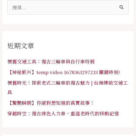
搜
尋
關
鍵
近期文章
字
:
懷舊交通工具：復古三輪車與自行車特展
【神秘影片】temp video 1678363297233 關鍵時刻!
懷舊時光！探索老式三輪車的復古魅力 | 台灣傳統交通工
具
【驚艷瞬間】你絕對想知道的真實故事！
穿越時空：復古綠色人力車，重溫老時代的移動記憶