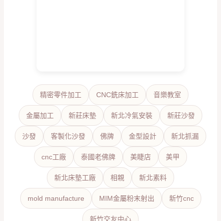
精密零件加工
CNC銑床加工
音樂教室
金屬加工
新莊床墊
新北冷氣安裝
新莊沙發
沙發
客製化沙發
佛牌
金型設計
新北抓漏
cnc工廠
泰國老佛牌
美睫店
美甲
新北床墊工廠
相親
新北素料
mold manufacture
MIM金屬粉末射出
新竹cnc
新竹交友中心