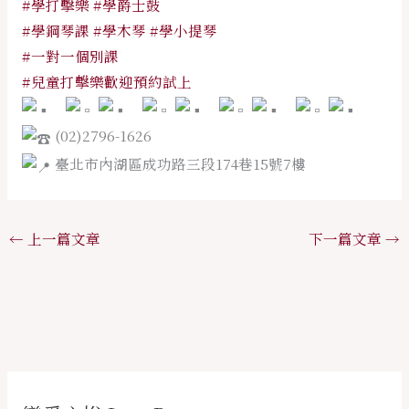
#學打擊樂
#學爵士鼓
#學鋼琴課
#學木琴
#學小提琴
#一對一個別課
#兒童打擊樂歡迎預約試上
(02)2796-1626
臺北市內湖區成功路三段174巷15號7樓
←
上一篇文章
下一篇文章
→