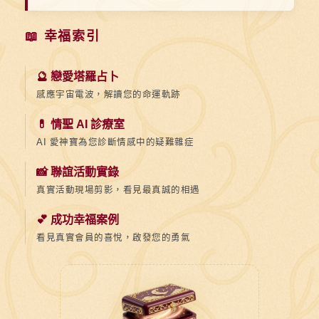
📖 幸福索引
🔮 戀愛塔羅占卜
感應宇宙電波，解讀您的命運軌跡
💊 情聖 AI 診療室
AI 愛神寶為您診斷情感中的疑難雜症
📸 聯誼活動實錄
真實活動現場剪影，看見最真誠的相遇
💕 成功幸福案例
看見真實會員的喜悅，啟發您的勇氣