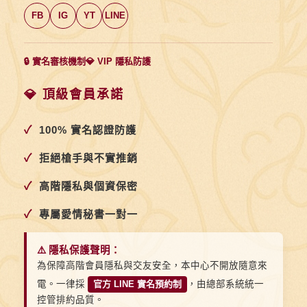
FB
IG
YT
LINE
🔒 實名審核機制
💎 VIP 隱私防護
💎 頂級會員承諾
✓
100% 實名認證防護
✓
拒絕槍手與不實推銷
✓
高階隱私與個資保密
✓
專屬愛情秘書一對一
⚠️ 隱私保護聲明：
為保障高階會員隱私與交友安全，本中心不開放隨意來
電。一律採
官方 LINE 實名預約制
，由總部系統統一
控管排約品質。