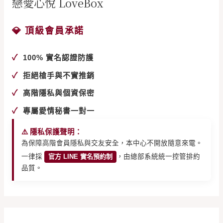
戀愛心悅 LoveBox
💎 頂級會員承諾
✓
100% 實名認證防護
✓
拒絕槍手與不實推銷
✓
高階隱私與個資保密
✓
專屬愛情秘書一對一
⚠️ 隱私保護聲明：
為保障高階會員隱私與交友安全，本中心不開放隨意來電。
一律採
官方 LINE 實名預約制
，由總部系統統一控管排約
品質。