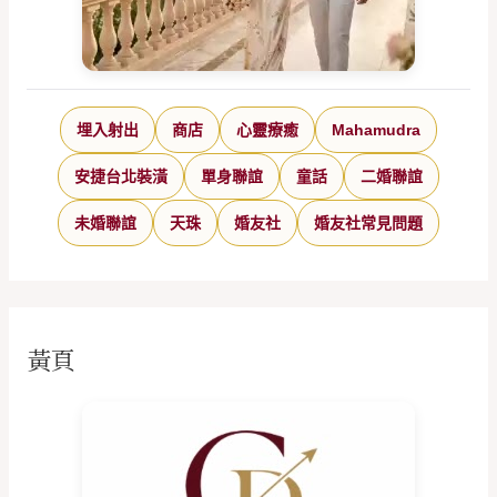
埋入射出
商店
心靈療癒
Mahamudra
安捷台北裝潢
單身聯誼
童話
二婚聯誼
未婚聯誼
天珠
婚友社
婚友社常見問題
黃頁