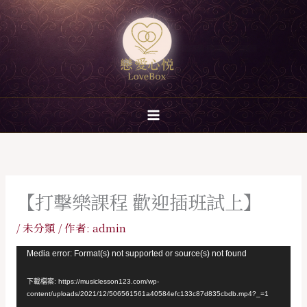
跳
至
主
要
內
容
【打擊樂課程 歡迎插班試上】
/
未分類
/ 作者:
admin
視
Media error: Format(s) not supported or source(s) not found
訊
下載檔案: https://musiclesson123.com/wp-
播
content/uploads/2021/12/506561561a40584efc133c87d835cbdb.mp4?_=1