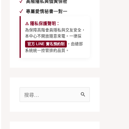
✓
高階隱私與個資保密
✓
專屬愛情秘書一對一
⚠️ 隱私保護聲明：
為保障高階會員隱私與交友安全，
本中心不開放隨意來電。一律採
官方 LINE 實名預約制
，由總部
系統統一控管排約品質。
搜
尋
關
鍵