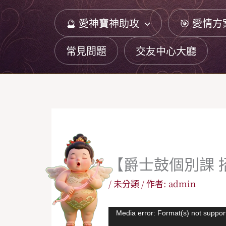
跳
🔮 愛神寶神助攻
🎯 愛情方
至
主
常見問題
交友中心大廳
要
內
容
【爵士鼓個別課 
/
未分類
/ 作者:
admin
視
Media error: Format(s) not suppor