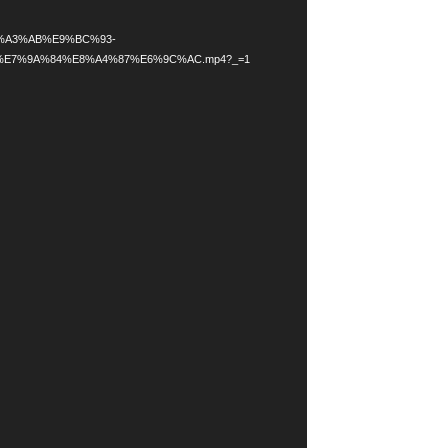
%E5%A3%AB%E9%BC%93-
E7%9A%84%E8%A4%87%E6%9C%AC.mp4?_=1