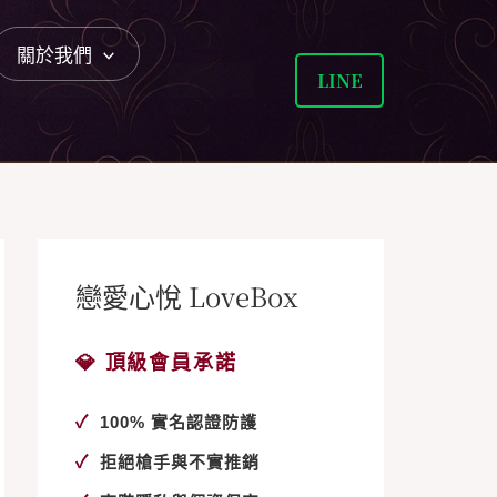
關於我們
LINE
戀愛心悅 LoveBox
💎 頂級會員承諾
✓
100% 實名認證防護
✓
拒絕槍手與不實推銷