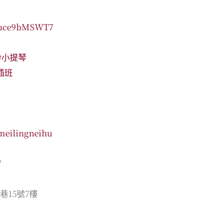
7Auce9bMSWT7
#小提琴
插班
meilingneihu
/
巷15號7樓