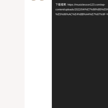
訊
下載檔案: https://musiclesson123.com/wp-
播
content/uploads/2022/04/%E7%88%B5
%E5%86%AC%E4%BB%A4%E7%87%9F-%
放
器