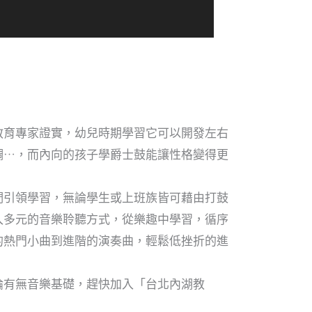
教育專家證實，幼兒時期學習它可以開發左右
調…，而內向的孩子學爵士鼓能讓性格變得更
們引領學習，無論學生或上班族皆可藉由打鼓
入多元的音樂聆聽方式，從樂趣中學習，循序
的熱門小曲到進階的演奏曲，輕鬆低挫折的進
論有無音樂基礎，趕快加入「台北內湖教
！