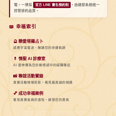
電。一律採
官方 LINE 實名預約制
，由總部系統統一
控管排約品質。
📖 幸福索引
🔮 戀愛塔羅占卜
感應宇宙電波，解讀您的命運軌跡
💊 情聖 AI 診療室
AI 愛神寶為您診斷情感中的疑難雜症
📸 聯誼活動實錄
真實活動現場剪影，看見最真誠的相遇
💕 成功幸福案例
看見真實會員的喜悅，啟發您的勇氣