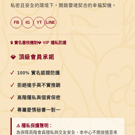
私密且安全的環境下，開啟靈魂契合的幸福契機。
FB
IG
YT
LINE
🔒 實名審核機制
💎 VIP 隱私防護
💎 頂級會員承諾
✓
100% 實名認證防護
✓
拒絕槍手與不實推銷
✓
高階隱私與個資保密
✓
專屬愛情秘書一對一
⚠️ 隱私保護聲明：
為保障高階會員隱私與交友安全，本中心不開放隨意來