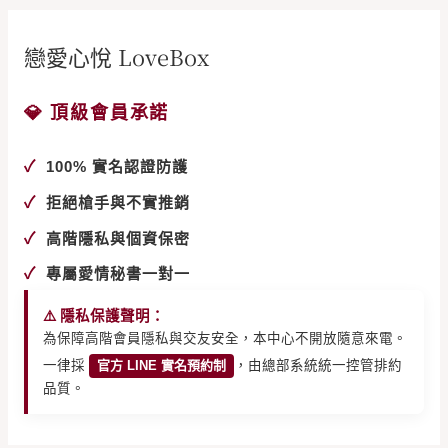
戀愛心悅 LoveBox
💎 頂級會員承諾
✓
100% 實名認證防護
✓
拒絕槍手與不實推銷
✓
高階隱私與個資保密
✓
專屬愛情秘書一對一
⚠️ 隱私保護聲明：
為保障高階會員隱私與交友安全，本中心不開放隨意來電。
一律採
官方 LINE 實名預約制
，由總部系統統一控管排約
品質。