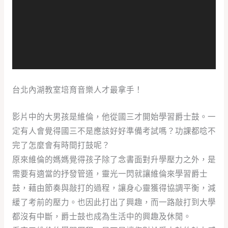
放
器
台北內湖教室培育音樂人才最拿手！
影片中的大男孩是維倫，他從國三才開始學習爵士鼓。一
定有人會覺得國三不是應該好好準備考試嗎？功課都唸不
完了怎麼會有時間打鼓呢？
原來維倫的媽媽覺得孩子除了念書面對升學壓力之外，是
需要有適當的抒發管道，靈光一閃就讓維倫來學習爵士
鼓，藉由節奏與敲打的過程，讓身心靈獲得協調平衡，減
緩了考前的壓力。也因此打出了興趣，而一路敲打到大學
都沒有中斷，爵士鼓也成為生活中的興趣及休閒。