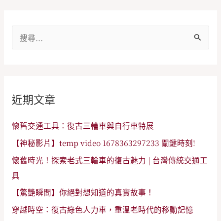
搜
尋
關
鍵
近期文章
字
:
懷舊交通工具：復古三輪車與自行車特展
【神秘影片】temp video 1678363297233 關鍵時刻!
懷舊時光！探索老式三輪車的復古魅力 | 台灣傳統交通工
具
【驚艷瞬間】你絕對想知道的真實故事！
穿越時空：復古綠色人力車，重溫老時代的移動記憶