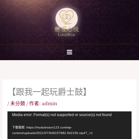
跳
至
主
要
內
容
【跟我一起玩爵士鼓】
/
未分類
/ 作者:
admin
視
Media error: Format(s) not supported or source(s) not found
訊
下載檔案: https://musiclesson123.com/wp-
播
content/uploads/2021/07/649157982.942156.mp4?_=1