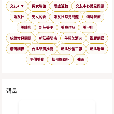
交友APP
男女聯誼
聯誼活動
交友中心常見問題
婚友社
男女約會
婚友社常見問題
頌缽音療
美睫店
新莊美甲
美睫作品
美甲店
紋繡常見問題
新莊接睫毛
牛樟芝滴丸
塑膠鋼模
精密鋼模
台北裝潢推薦
新北沙發工廠
新北聯誼
平價美食
柳州螺螄粉
催眠
聲量