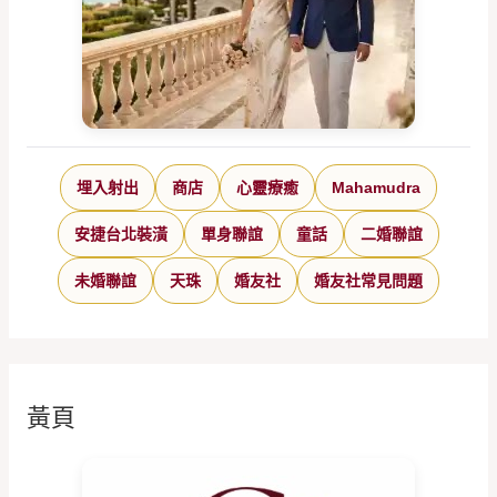
埋入射出
商店
心靈療癒
Mahamudra
安捷台北裝潢
單身聯誼
童話
二婚聯誼
未婚聯誼
天珠
婚友社
婚友社常見問題
黃頁