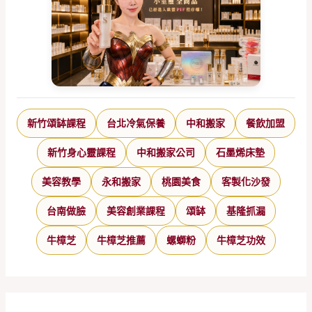
新竹頌缽課程
台北冷氣保養
中和搬家
餐飲加盟
新竹身心靈課程
中和搬家公司
石墨烯床墊
美容教學
永和搬家
桃園美食
客製化沙發
台南做臉
美容創業課程
頌缽
基隆抓漏
牛樟芝
牛樟芝推薦
螺螄粉
牛樟芝功效