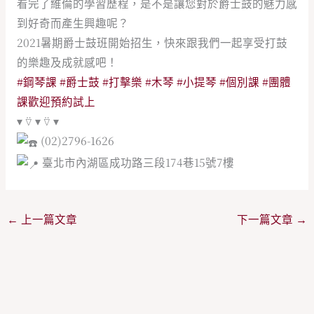
看完了維倫的學習歷程，是不是讓您對於爵士鼓的魅力感
到好奇而產生興趣呢？
2021暑期爵士鼓班開始招生，快來跟我們一起享受打鼓
的樂趣及成就感吧！
#鋼琴課
#爵士鼓
#打擊樂
#木琴
#小提琴
#個別課
#團體
課歡迎預約試上
▾ ⍢ ▾ ⍢ ▾
(02)2796-1626
臺北市內湖區成功路三段174巷15號7樓
←
上一篇文章
下一篇文章
→