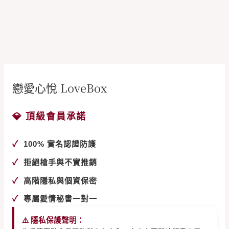
戀愛心悅 LoveBox
💎 頂級會員承諾
✓
100% 實名認證防護
✓
拒絕槍手與不實推銷
✓
高階隱私與個資保密
✓
專屬愛情秘書一對一
⚠️ 隱私保護聲明：