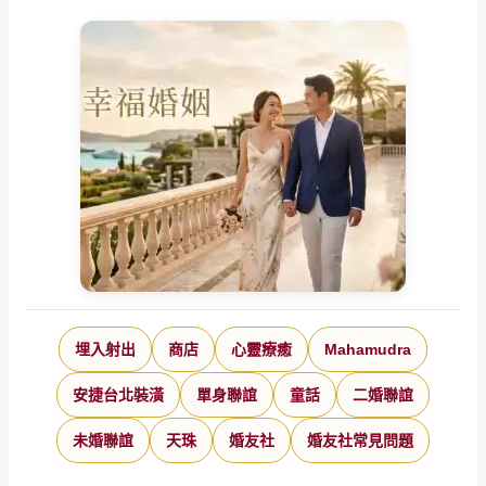
埋入射出
商店
心靈療癒
Mahamudra
安捷台北裝潢
單身聯誼
童話
二婚聯誼
未婚聯誼
天珠
婚友社
婚友社常見問題