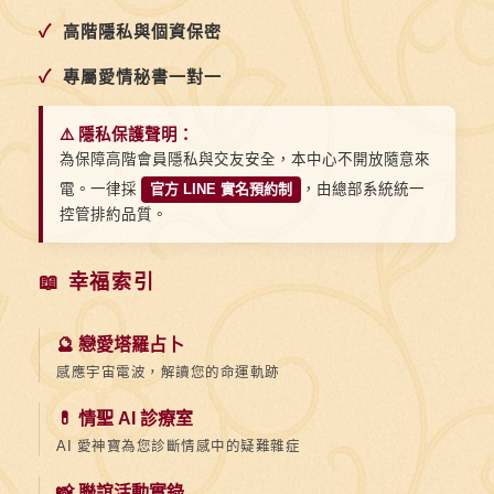
✓
高階隱私與個資保密
✓
專屬愛情秘書一對一
⚠️ 隱私保護聲明：
為保障高階會員隱私與交友安全，本中心不開放隨意來
電。一律採
官方 LINE 實名預約制
，由總部系統統一
控管排約品質。
📖 幸福索引
🔮 戀愛塔羅占卜
感應宇宙電波，解讀您的命運軌跡
💊 情聖 AI 診療室
AI 愛神寶為您診斷情感中的疑難雜症
📸 聯誼活動實錄