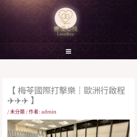
跳
至
主
要
內
容
【 梅苓國際打擊樂｜歐洲行啟程
✈️✈️✈️ 】
/
未分類
/ 作者:
admin