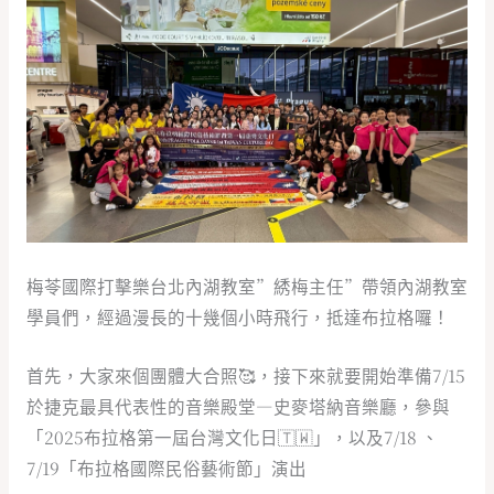
梅苓國際打擊樂台北內湖教室”綉梅主任”帶領內湖教室
學員們，經過漫長的十幾個小時飛行，抵達布拉格囉！
首先，大家來個團體大合照🥰，接下來就要開始準備7/15
於捷克最具代表性的音樂殿堂—史麥塔納音樂廳，參與
「2025布拉格第一屆台灣文化日🇹🇼」，以及7/18 、
7/19「布拉格國際民俗藝術節」演出