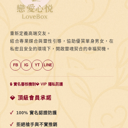
重新定義高端交友。
結合專業媒合與靈性引導，協助優質單身男女，在
私密且安全的環境下，開啟靈魂契合的幸福契機。
FB
IG
YT
LINE
🔒 實名審核機制
💎 VIP 隱私防護
💎 頂級會員承諾
✓
100% 實名認證防護
✓
拒絕槍手與不實推銷