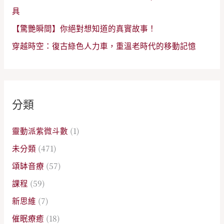
具
【驚艷瞬間】你絕對想知道的真實故事！
穿越時空：復古綠色人力車，重溫老時代的移動記憶
分類
靈動派紫微斗數
(1)
未分類
(471)
頌缽音療
(57)
課程
(59)
新思維
(7)
催眠療癒
(18)