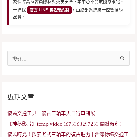
為保障高階會員隱私與交友安全，本中心不開放隨意來電。
一律採
官方 LINE 實名預約制
，由總部系統統一控管排約
品質。
搜
尋
關
鍵
近期文章
字
:
懷舊交通工具：復古三輪車與自行車特展
【神秘影片】temp video 1678363297233 關鍵時刻!
懷舊時光！探索老式三輪車的復古魅力 | 台灣傳統交通工