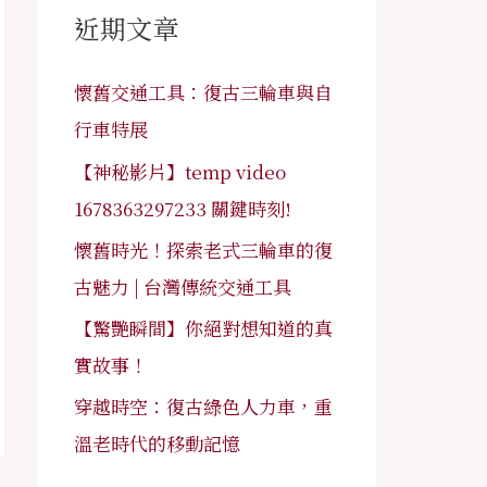
字
近期文章
:
懷舊交通工具：復古三輪車與自
行車特展
【神秘影片】temp video
1678363297233 關鍵時刻!
懷舊時光！探索老式三輪車的復
古魅力 | 台灣傳統交通工具
【驚艷瞬間】你絕對想知道的真
實故事！
穿越時空：復古綠色人力車，重
溫老時代的移動記憶