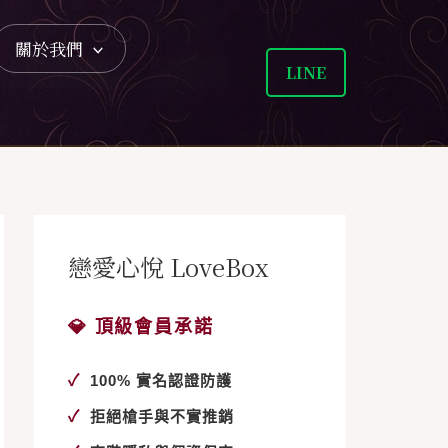
關於我們
LINE
戀愛心悅 LoveBox
💎 頂級會員承諾
✓
100% 實名認證防護
✓
拒絕槍手與不實推銷