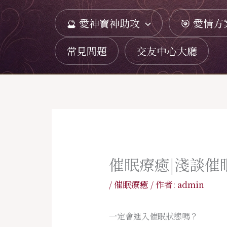
跳
🔮 愛神寶神助攻
🎯 愛情方
至
主
常見問題
交友中心大廳
要
內
容
催眠療癒|淺談催
/
催眠療癒
/ 作者:
admin
一定會進入催眠狀態嗎？