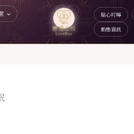
案
貼心叮嚀
動態資訊
眠