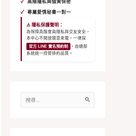
✓
高階隱私與個資保密
✓
專屬愛情秘書一對一
⚠️ 隱私保護聲明：
為保障高階會員隱私與交友安全，
本中心不開放隨意來電。一律採
官方 LINE 實名預約制
，由總部
系統統一控管排約品質。
搜
尋
關
鍵