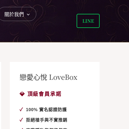
關於我們
LINE
戀愛心悅 LoveBox
💎 頂級會員承諾
✓
100% 實名認證防護
✓
拒絕槍手與不實推銷