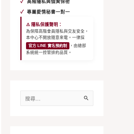
✓
高階隱私與個資保密
✓
專屬愛情秘書一對一
⚠️ 隱私保護聲明：
為保障高階會員隱私與交友安全，
本中心不開放隨意來電。一律採
官方 LINE 實名預約制
，由總部
系統統一控管排約品質。
搜
尋
關
鍵