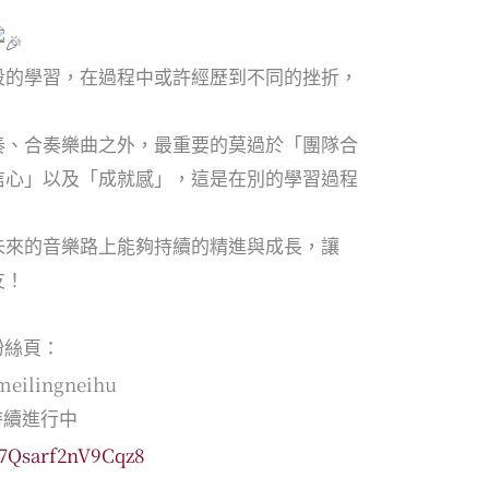
段的學習，在過程中或許經歷到不同的挫折，
。
奏、合奏樂曲之外，最重要的莫過於「團隊合
信心」以及「成就感」，這是在別的學習過程
未來的音樂路上能夠持續的精進與成長，讓
友！
粉絲頁：
meilingneihu
持續進行中
Z7Qsarf2nV9Cqz8