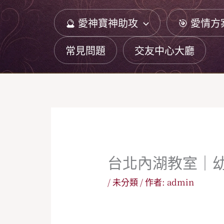
跳
🔮 愛神寶神助攻
🎯 愛情方
至
主
常見問題
交友中心大廳
要
內
容
台北內湖教室｜
/
未分類
/ 作者:
admin