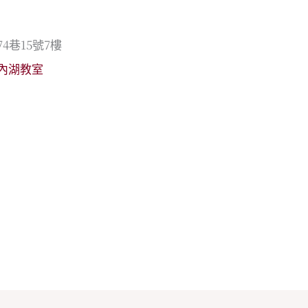
4巷15號7樓
北內湖教室