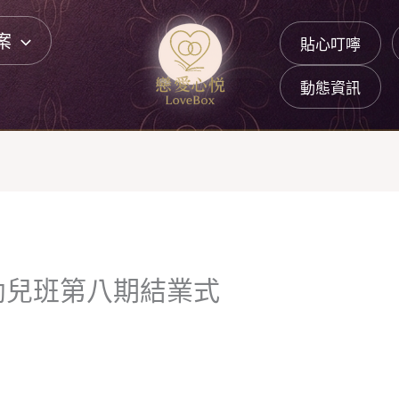
案
貼心叮嚀
動態資訊
幼兒班第八期結業式