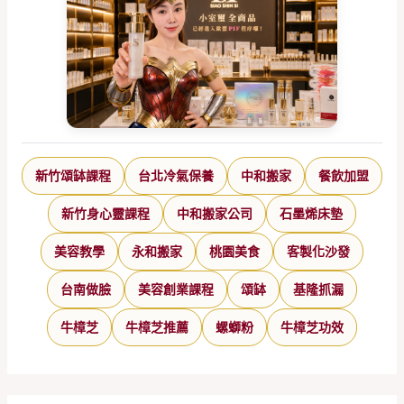
新竹頌缽課程
台北冷氣保養
中和搬家
餐飲加盟
新竹身心靈課程
中和搬家公司
石墨烯床墊
美容教學
永和搬家
桃園美食
客製化沙發
台南做臉
美容創業課程
頌缽
基隆抓漏
牛樟芝
牛樟芝推薦
螺螄粉
牛樟芝功效