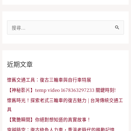
搜
尋
關
鍵
近期文章
字
:
懷舊交通工具：復古三輪車與自行車特展
【神秘影片】temp video 1678363297233 關鍵時刻!
懷舊時光！探索老式三輪車的復古魅力 | 台灣傳統交通工
具
【驚艷瞬間】你絕對想知道的真實故事！
穿越時空：復古綠色人力車，重溫老時代的移動記憶