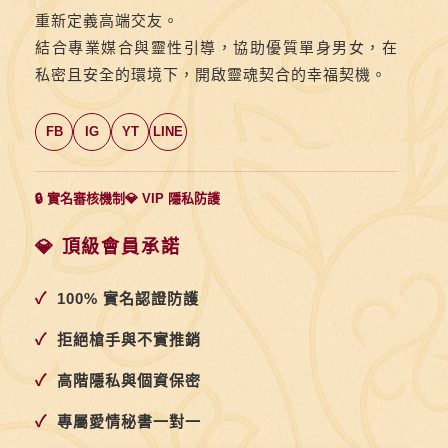
重新定義高端交友。
結合專業媒合與靈性引導，協助優質單身男女，在
私密且安全的環境下，開啟靈魂契合的幸福契機。
FB
IG
YT
LINE
🔒 實名審核機制
💎 VIP 隱私防護
💎 頂級會員承諾
✓
100% 實名認證防護
✓
拒絕槍手與不實推銷
✓
高階隱私與個資保密
✓
專屬愛情秘書一對一