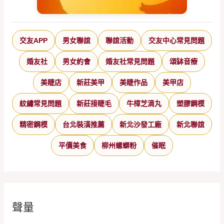
交友APP
男女聯誼
聯誼活動
交友中心常見問題
婚友社
男女約會
婚友社常見問題
頌缽音療
美睫店
新莊美甲
美睫作品
美甲店
紋繡常見問題
新莊接睫毛
牛樟芝滴丸
塑膠鋼模
精密鋼模
台北裝潢推薦
新北沙發工廠
新北聯誼
平價美食
柳州螺螄粉
催眠
聲量