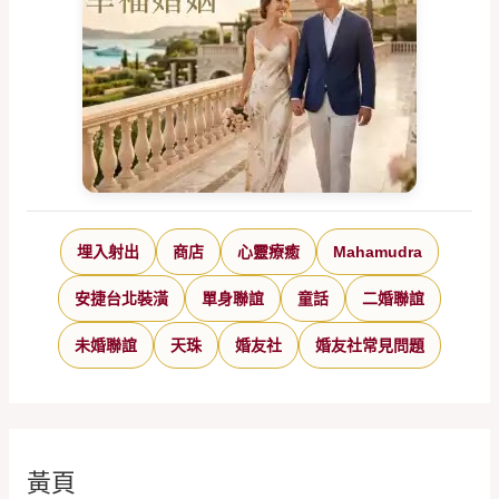
埋入射出
商店
心靈療癒
Mahamudra
安捷台北裝潢
單身聯誼
童話
二婚聯誼
未婚聯誼
天珠
婚友社
婚友社常見問題
黃頁