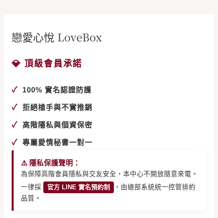
戀愛心悅 LoveBox
💎 頂級會員承諾
✓
100% 實名認證防護
✓
拒絕槍手與不實推銷
✓
高階隱私與個資保密
✓
專屬愛情秘書一對一
⚠️ 隱私保護聲明：
為保障高階會員隱私與交友安全，本中心不開放隨意來電。
一律採
官方 LINE 實名預約制
，由總部系統統一控管排約
品質。