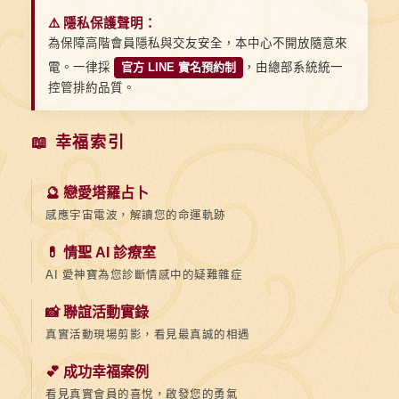
⚠️ 隱私保護聲明：
為保障高階會員隱私與交友安全，本中心不開放隨意來
電。一律採
官方 LINE 實名預約制
，由總部系統統一
控管排約品質。
📖 幸福索引
🔮 戀愛塔羅占卜
感應宇宙電波，解讀您的命運軌跡
💊 情聖 AI 診療室
AI 愛神寶為您診斷情感中的疑難雜症
📸 聯誼活動實錄
真實活動現場剪影，看見最真誠的相遇
💕 成功幸福案例
看見真實會員的喜悅，啟發您的勇氣