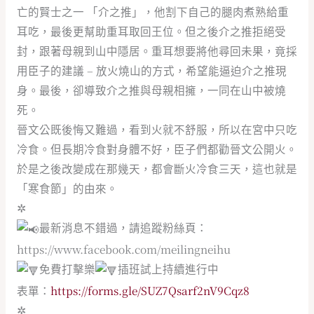
亡的賢士之一 「介之推」，他割下自己的腿肉煮熟給重
耳吃，最後更幫助重耳取回王位。但之後介之推拒絕受
封，跟著母親到山中隱居。重耳想要將他尋回未果，竟採
用臣子的建議 – 放火燒山的方式，希望能逼迫介之推現
身。最後，卻導致介之推與母親相擁，一同在山中被燒
死。
晉文公既後悔又難過，看到火就不舒服，所以在宮中只吃
冷食。但長期冷食對身體不好，臣子們都勸晉文公開火。
於是之後改變成在那幾天，都會斷火冷食三天，這也就是
「寒食節」的由來。
✲
最新消息不錯過，請追蹤粉絲頁：
https://www.facebook.com/meilingneihu
免費打擊樂
插班試上持續進行中
表單：
https://forms.gle/SUZ7Qsarf2nV9Cqz8
✲