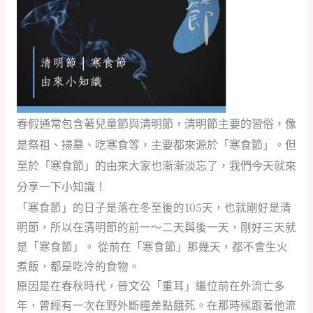
春假通常包含著兒童節與清明節，清明節主要的習俗，像
是祭祖、掃墓、吃寒食等，主要都來源於「寒食節」。但
至於「寒食節」的由來大家也漸漸淡忘了，我們今天就來
分享一下小知識！
「寒食節」的日子是落在冬至後的105天，也就剛好是清
明節，所以在清明節的前一～二天與後一天，剛好三天就
是「寒食節」。 從前在「寒食節」那幾天，都不會生火
煮飯，都是吃冷的食物。
原因是在春秋時代，晉文公「重耳」繼位前在外流亡多
年，曾經有一次在野外斷糧差點餓死。在那時候跟著他流