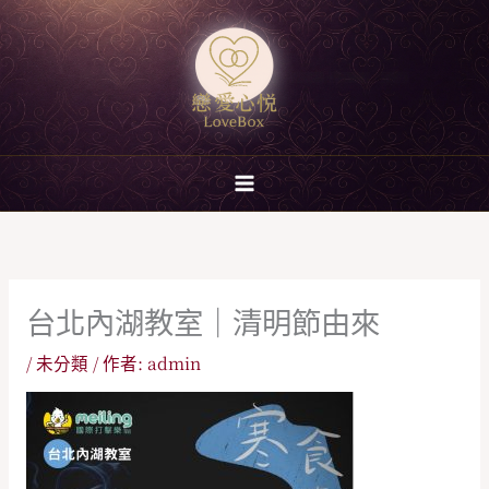
跳
至
主
要
內
容
台北內湖教室｜清明節由來
/
未分類
/ 作者:
admin