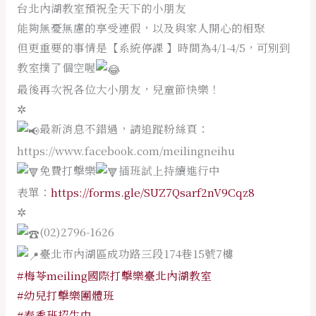
台北內湖教室預祝全天下的小朋友
能夠無憂無慮的享受連假，以及與家人開心的相聚
但更重要的事情是【系統停課 】時間為4/1-4/5，可別到
教室撲了個空喔
最後再次祝各位大小朋友，兒童節快樂！
✲
最新消息不錯過，請追蹤粉絲頁：
https://www.facebook.com/meilingneihu
免費打擊樂
插班試上持續進行中
表單：
https://forms.gle/SUZ7Qsarf2nV9Cqz8
✲
(02)2796-1626
臺北市內湖區成功路三段174巷15號7樓
#梅苓meiling國際打擊樂臺北內湖教室
#幼兒打擊樂團體班
#春季班招生中