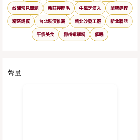
紋繡常見問題
新莊接睫毛
牛樟芝滴丸
塑膠鋼模
精密鋼模
台北裝潢推薦
新北沙發工廠
新北聯誼
平價美食
柳州螺螄粉
催眠
聲量