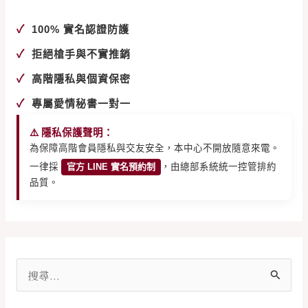
✓
100% 實名認證防護
✓
拒絕槍手與不實推銷
✓
高階隱私與個資保密
✓
專屬愛情秘書一對一
⚠️ 隱私保護聲明：
為保障高階會員隱私與交友安全，本中心不開放隨意來電。
一律採
官方 LINE 實名預約制
，由總部系統統一控管排約
品質。
搜
尋