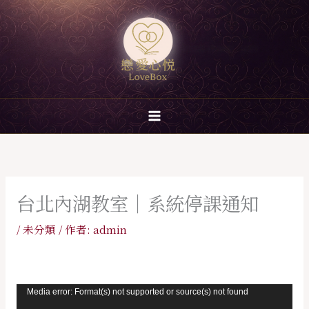
跳
至
主
要
內
容
台北內湖教室｜系統停課通知
/
未分類
/ 作者:
admin
視
Media error: Format(s) not supported or source(s) not found