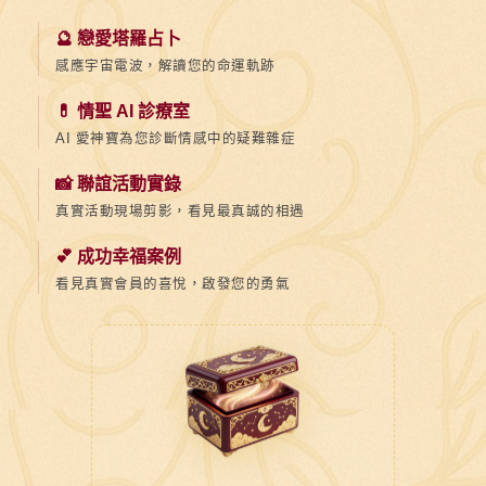
🔮 戀愛塔羅占卜
感應宇宙電波，解讀您的命運軌跡
💊 情聖 AI 診療室
AI 愛神寶為您診斷情感中的疑難雜症
📸 聯誼活動實錄
真實活動現場剪影，看見最真誠的相遇
💕 成功幸福案例
看見真實會員的喜悅，啟發您的勇氣