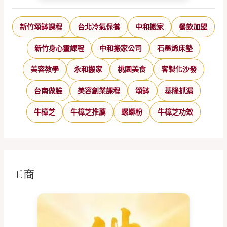
新竹頌缽課程
台北冷氣保養
中和搬家
餐飲加盟
新竹身心靈課程
中和搬家公司
石墨烯床墊
美容教學
永和搬家
桃園美食
客製化沙發
台南做臉
美容創業課程
頌缽
基隆抓漏
牛樟芝
牛樟芝推薦
螺螄粉
牛樟芝功效
工商