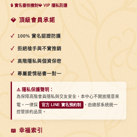
🔒 實名審核機制
💎 VIP 隱私防護
💎 頂級會員承諾
✓
100% 實名認證防護
✓
拒絕槍手與不實推銷
✓
高階隱私與個資保密
✓
專屬愛情秘書一對一
⚠️ 隱私保護聲明：
為保障高階會員隱私與交友安全，本中心不開放隨意來
電。一律採
官方 LINE 實名預約制
，由總部系統統一
控管排約品質。
📖 幸福索引