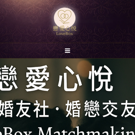
跳
至
主
要
內
容