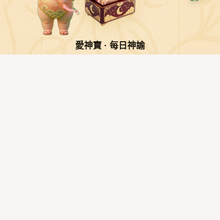
愛神寶 · 每日神諭
✨ 點擊領取今日指引
POWERED BY
© 戀愛心悅婚友社 |
穩私權政策
P
o
w
e
r
b
y
驅
動
城
市
網
路
行
銷