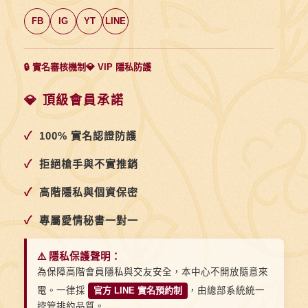
FB
IG
YT
LINE
🔒 實名審核機制
💎 VIP 隱私防護
💎 頂級會員承諾
✓
100% 實名認證防護
✓
拒絕槍手與不實推銷
✓
高階隱私與個資保密
✓
專屬愛情秘書一對一
⚠️ 隱私保護聲明：
為保障高階會員隱私與交友安全，本中心不開放隨意來
電。一律採
官方 LINE 實名預約制
，由總部系統統一
控管排約品質。