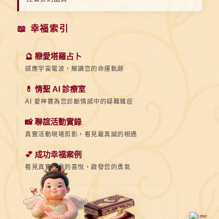
📖 幸福索引
🔮 戀愛塔羅占卜
感應宇宙電波，解讀您的命運軌跡
💊 情聖 AI 診療室
AI 愛神寶為您診斷情感中的疑難雜症
📸 聯誼活動實錄
真實活動現場剪影，看見最真誠的相遇
💕 成功幸福案例
看見真實會員的喜悅，啟發您的勇氣