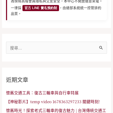
為保障高階會員隱私與交友安全，本中心不開放隨意來電。
一律採
官方 LINE 實名預約制
，由總部系統統一控管排約
品質。
搜
尋
關
鍵
近期文章
字
:
懷舊交通工具：復古三輪車與自行車特展
【神秘影片】temp video 1678363297233 關鍵時刻!
懷舊時光！探索老式三輪車的復古魅力 | 台灣傳統交通工