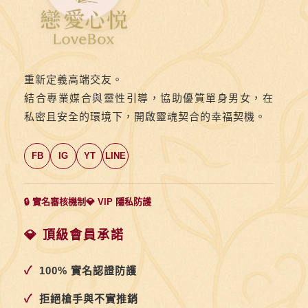
重新定義高端交友。
結合專業媒合與靈性引導，協助優質單身男女，在
私密且安全的環境下，開啟靈魂契合的幸福契機。
FB
IG
YT
LINE
🔒 實名審核機制
💎 VIP 隱私防護
💎 頂級會員承諾
✓
100% 實名認證防護
✓
拒絕槍手與不實推銷