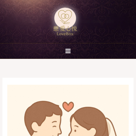
跳
至
主
要
內
容