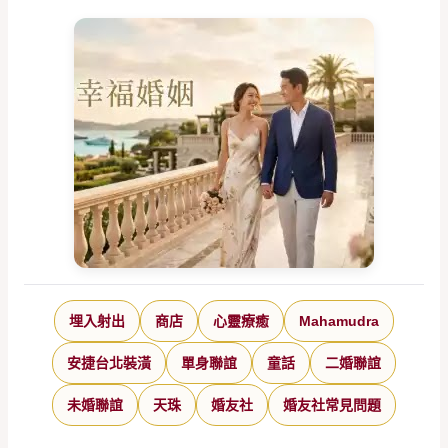
埋入射出
商店
心靈療癒
Mahamudra
安捷台北裝潢
單身聯誼
童話
二婚聯誼
未婚聯誼
天珠
婚友社
婚友社常見問題