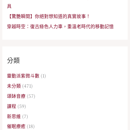
具
【驚艷瞬間】你絕對想知道的真實故事！
穿越時空：復古綠色人力車，重溫老時代的移動記憶
分類
靈動派紫微斗數
(1)
未分類
(471)
頌缽音療
(57)
課程
(59)
新思維
(7)
催眠療癒
(18)