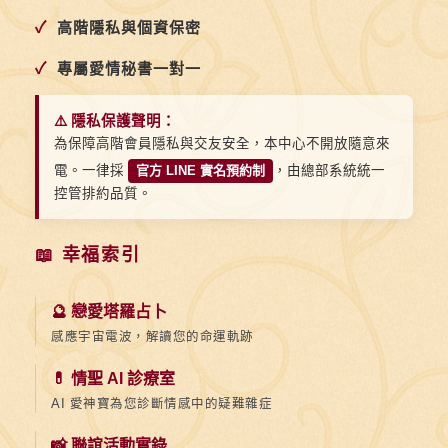
✓
高階隱私與個資保密
✓
專屬愛情秘書一對一
⚠️ 隱私保護聲明：
為保障高階會員隱私與交友安全，本中心不開放隨意來
電。一律採
官方 LINE 實名預約制
，由總部系統統一
控管排約品質。
📖 幸福索引
🔮 戀愛塔羅占卜
感應宇宙電波，解讀您的命運軌跡
💊 情聖 AI 診療室
AI 愛神寶為您診斷情感中的疑難雜症
📸 聯誼活動實錄