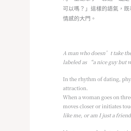
可以嗎？」這樣的語氣，既
情感的大門。
A man who doesn’t take the i
labeled as “a nice guy but 
In the rhythm of dating, phy
attraction.
When a woman goes on three
moves closer or initiates to
like me, or am I just a frie