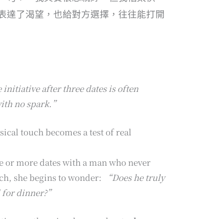
表達了渴望，也給對方選擇，往往能打開
nitiative after three dates is often
with no spark.”
sical touch becomes a test of real
 or more dates with a man who never
uch, she begins to wonder:
“Does he truly
nd for dinner?”