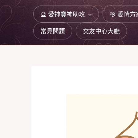
跳
🔮 愛神寶神助攻
🎯 愛情方
至
主
常見問題
交友中心大廳
要
內
容