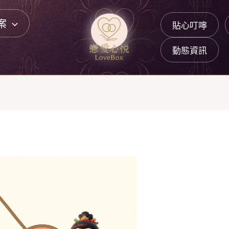
案
貼心叮嚀
動態資訊