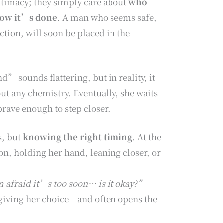
timacy; they simply care about
who
ow it’s done
. A man who seems safe,
ction, will soon be placed in the
” sounds flattering, but in reality, it
t any chemistry. Eventually, she waits
rave enough to step closer.
s, but
knowing the right timing
. At the
, holding her hand, leaning closer, or
m afraid it’s too soon… is it okay?”
 giving her choice—and often opens the