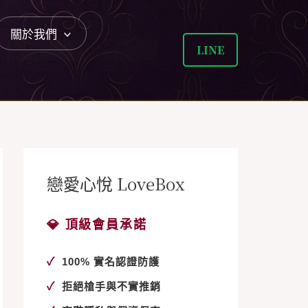
關於我們
LINE
戀愛心悅 LoveBox
💎 頂級會員承諾
✓
100% 實名認證防護
✓
拒絕槍手與不實推銷