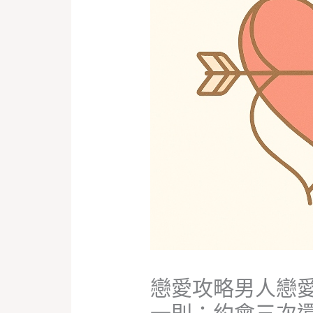
戀愛攻略男人戀
一則：約會三次