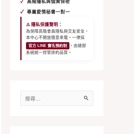
✓
高階隱私與個資保密
✓
專屬愛情秘書一對一
⚠️ 隱私保護聲明：
為保障高階會員隱私與交友安全，
本中心不開放隨意來電。一律採
官方 LINE 實名預約制
，由總部
系統統一控管排約品質。
搜
尋
關
鍵