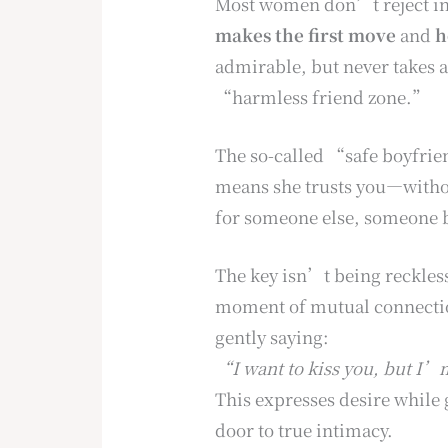
Most women don’t reject in
makes the first move
and
h
admirable, but never takes a
“harmless friend zone.”
The so-called “safe boyfriend
means she trusts you—withou
for someone else, someone b
The key isn’t being reckles
moment of mutual connection
gently saying:
“I want to kiss you, but I’
This expresses desire while
door to true intimacy.