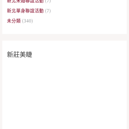
新北未婚聯誼活動
(7)
新北單身聯誼活動
(7)
未分類
(340)
新莊美睫