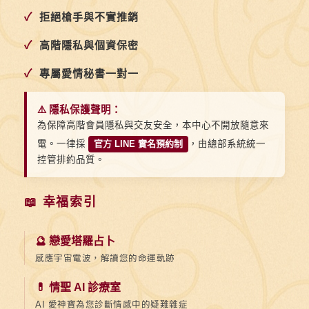
✓
拒絕槍手與不實推銷
✓
高階隱私與個資保密
✓
專屬愛情秘書一對一
⚠️ 隱私保護聲明：
為保障高階會員隱私與交友安全，本中心不開放隨意來
電。一律採
官方 LINE 實名預約制
，由總部系統統一
控管排約品質。
📖 幸福索引
🔮 戀愛塔羅占卜
感應宇宙電波，解讀您的命運軌跡
💊 情聖 AI 診療室
AI 愛神寶為您診斷情感中的疑難雜症