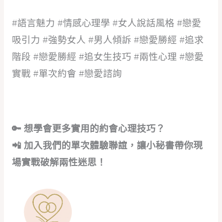
#語言魅力 #情感心理學 #女人說話風格 #戀愛
吸引力 #強勢女人 #男人傾訴 #戀愛勝經 #追求
階段 #戀愛勝經 #追女生技巧 #兩性心理 #戀愛
實戰 #單次約會 #戀愛諮詢
🔑 想學會更多實用的約會心理技巧？
📲 加入我們的單次體驗聯誼，讓小秘書帶你現
場實戰破解兩性迷思！