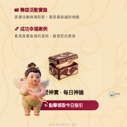
📸 聯誼活動實錄
真實活動現場剪影，看見最真誠的相遇
💕 成功幸福案例
看見真實會員的喜悅，啟發您的勇氣
愛神寶 · 每日神諭
✨ 點擊領取今日指引
POWERED BY