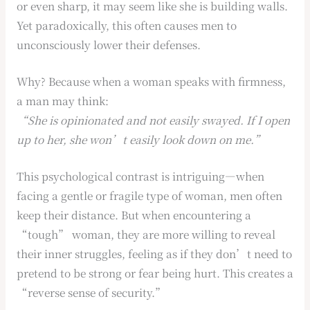
or even sharp, it may seem like she is building walls.
Yet paradoxically, this often causes men to
unconsciously lower their defenses.
Why? Because when a woman speaks with firmness,
a man may think:
“She is opinionated and not easily swayed. If I open
up to her, she won’t easily look down on me.”
This psychological contrast is intriguing—when
facing a gentle or fragile type of woman, men often
keep their distance. But when encountering a
“tough” woman, they are more willing to reveal
their inner struggles, feeling as if they don’t need to
pretend to be strong or fear being hurt. This creates a
“reverse sense of security.”