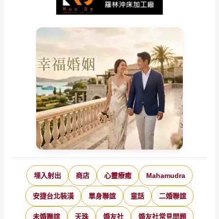
埋入射出
商店
心靈療癒
Mahamudra
安捷台北裝潢
單身聯誼
童話
二婚聯誼
未婚聯誼
天珠
婚友社
婚友社常見問題