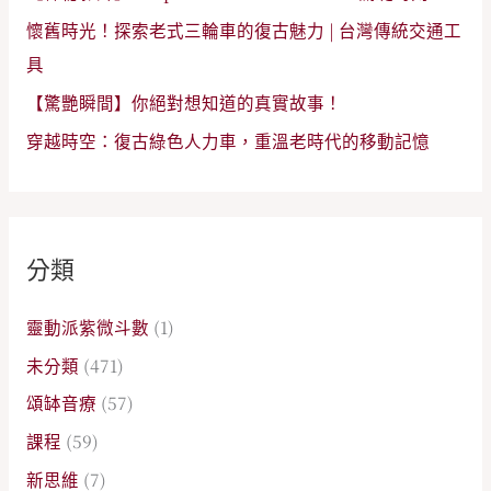
懷舊時光！探索老式三輪車的復古魅力 | 台灣傳統交通工
具
【驚艷瞬間】你絕對想知道的真實故事！
穿越時空：復古綠色人力車，重溫老時代的移動記憶
分類
靈動派紫微斗數
(1)
未分類
(471)
頌缽音療
(57)
課程
(59)
新思維
(7)