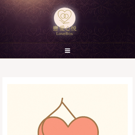
跳
至
主
要
內
容