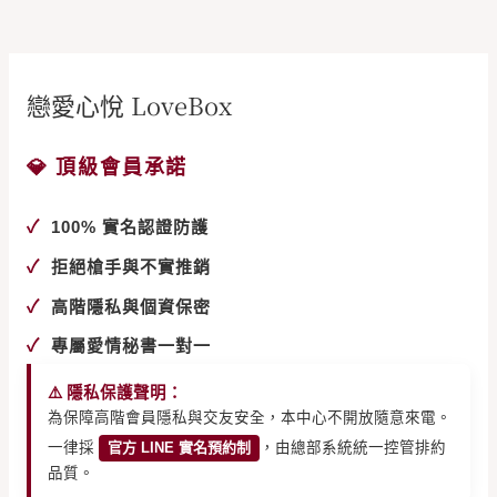
戀愛心悅 LoveBox
💎 頂級會員承諾
✓
100% 實名認證防護
✓
拒絕槍手與不實推銷
✓
高階隱私與個資保密
✓
專屬愛情秘書一對一
⚠️ 隱私保護聲明：
為保障高階會員隱私與交友安全，本中心不開放隨意來電。
一律採
官方 LINE 實名預約制
，由總部系統統一控管排約
品質。