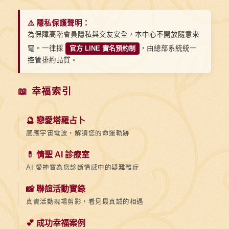
⚠️ 隱私保護聲明：
為保障高階會員隱私與交友安全，本中心不開放隨意來
電。一律採
官方 LINE 實名預約制
，由總部系統統一
控管排約品質。
📖 幸福索引
🔮 戀愛塔羅占卜
感應宇宙電波，解讀您的命運軌跡
💊 情聖 AI 診療室
AI 愛神寶為您診斷情感中的疑難雜症
📸 聯誼活動實錄
真實活動現場剪影，看見最真誠的相遇
💕 成功幸福案例