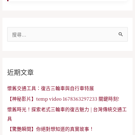
搜
尋
關
鍵
近期文章
字
:
懷舊交通工具：復古三輪車與自行車特展
【神秘影片】temp video 1678363297233 關鍵時刻!
懷舊時光！探索老式三輪車的復古魅力 | 台灣傳統交通工
具
【驚艷瞬間】你絕對想知道的真實故事！