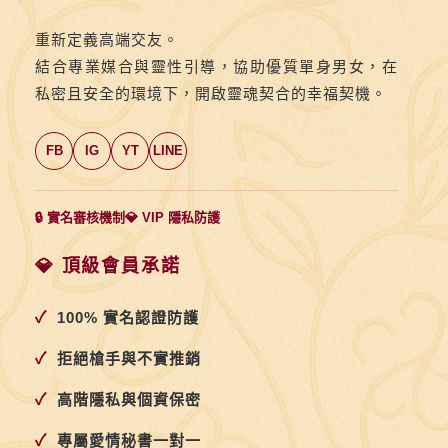
重新定義高端交友。
結合專業媒合與靈性引導，協助優質單身男女，在
私密且安全的環境下，開啟靈魂契合的幸福契機。
FB
IG
YT
LINE
🔒 實名審核機制
💎 VIP 隱私防護
💎 頂級會員承諾
✓
100% 實名認證防護
✓
拒絕槍手與不實推銷
✓
高階隱私與個資保密
✓
專屬愛情秘書一對一