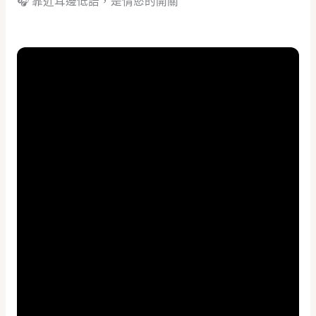
🎧 靠近耳邊低語，是情慾的開關