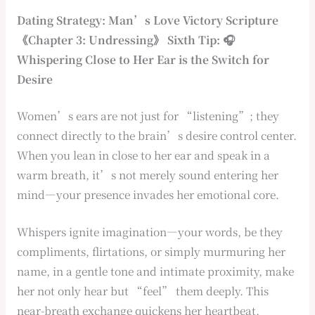
Dating Strategy: Man’s Love Victory Scripture
《Chapter 3: Undressing》 Sixth Tip: 🎧
Whispering Close to Her Ear is the Switch for
Desire
Women’s ears are not just for “listening”; they
connect directly to the brain’s desire control center.
When you lean in close to her ear and speak in a
warm breath, it’s not merely sound entering her
mind—your presence invades her emotional core.
Whispers ignite imagination—your words, be they
compliments, flirtations, or simply murmuring her
name, in a gentle tone and intimate proximity, make
her not only hear but “feel” them deeply. This
near-breath exchange quickens her heartbeat,