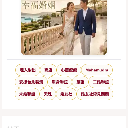
埋入射出
商店
心靈療癒
Mahamudra
安捷台北裝潢
單身聯誼
童話
二婚聯誼
未婚聯誼
天珠
婚友社
婚友社常見問題