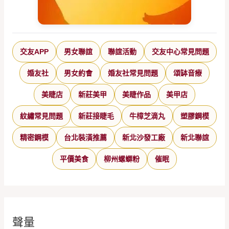
交友APP
男女聯誼
聯誼活動
交友中心常見問題
婚友社
男女約會
婚友社常見問題
頌缽音療
美睫店
新莊美甲
美睫作品
美甲店
紋繡常見問題
新莊接睫毛
牛樟芝滴丸
塑膠鋼模
精密鋼模
台北裝潢推薦
新北沙發工廠
新北聯誼
平價美食
柳州螺螄粉
催眠
聲量