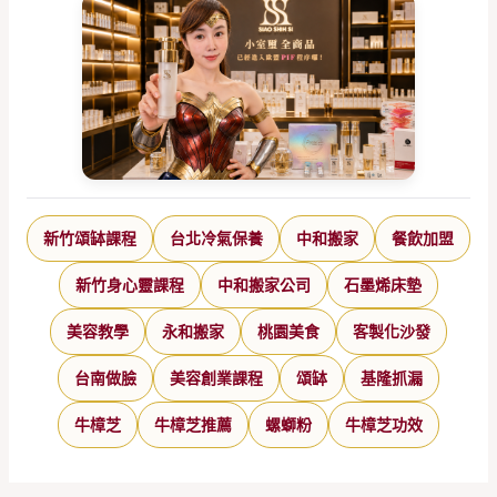
新竹頌缽課程
台北冷氣保養
中和搬家
餐飲加盟
新竹身心靈課程
中和搬家公司
石墨烯床墊
美容教學
永和搬家
桃園美食
客製化沙發
台南做臉
美容創業課程
頌缽
基隆抓漏
牛樟芝
牛樟芝推薦
螺螄粉
牛樟芝功效