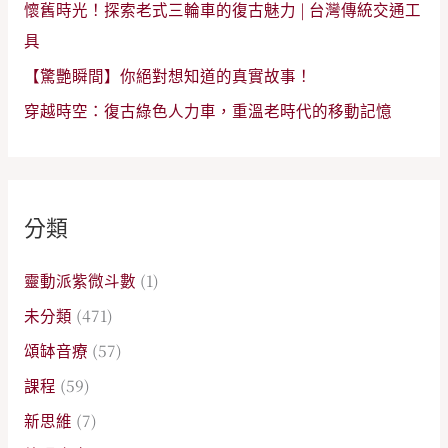
懷舊時光！探索老式三輪車的復古魅力 | 台灣傳統交通工
具
【驚艷瞬間】你絕對想知道的真實故事！
穿越時空：復古綠色人力車，重溫老時代的移動記憶
分類
靈動派紫微斗數
(1)
未分類
(471)
頌缽音療
(57)
課程
(59)
新思維
(7)