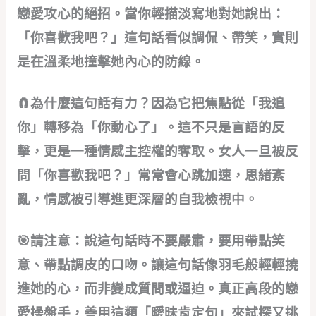
戀愛攻心的絕招。當你輕描淡寫地對她說出：
「你喜歡我吧？」這句話看似調侃、帶笑，實則
是在溫柔地撞擊她內心的防線。
🧲為什麼這句話有力？因為它把焦點從「我追
你」轉移為「你動心了」。這不只是言語的反
擊，更是一種情感主控權的奪取。女人一旦被反
問「你喜歡我吧？」常常會心跳加速，思緒紊
亂，情感被引導進更深層的自我檢視中。
🎯請注意：說這句話時不要嚴肅，要用帶點笑
意、帶點調皮的口吻。讓這句話像羽毛般輕輕撓
進她的心，而非變成質問或逼迫。真正高段的戀
愛操盤手，善用這類「曖昧肯定句」來試探又挑