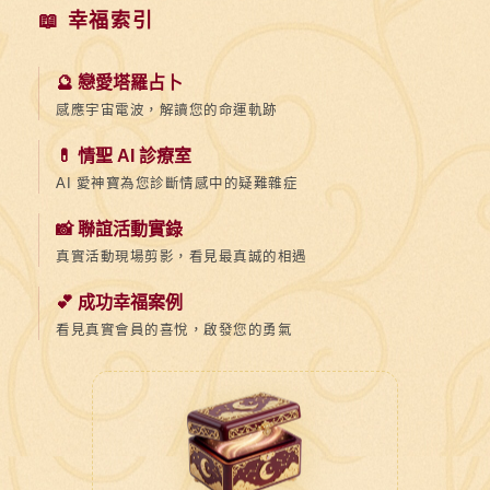
📖 幸福索引
🔮 戀愛塔羅占卜
感應宇宙電波，解讀您的命運軌跡
💊 情聖 AI 診療室
AI 愛神寶為您診斷情感中的疑難雜症
📸 聯誼活動實錄
真實活動現場剪影，看見最真誠的相遇
💕 成功幸福案例
看見真實會員的喜悅，啟發您的勇氣