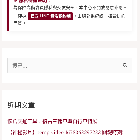
⚠️ 隱私保護聲明：
為保障高階會員隱私與交友安全，本中心不開放隨意來電。
一律採
官方 LINE 實名預約制
，由總部系統統一控管排約
品質。
搜
尋
關
鍵
近期文章
字
:
懷舊交通工具：復古三輪車與自行車特展
【神秘影片】temp video 1678363297233 關鍵時刻!