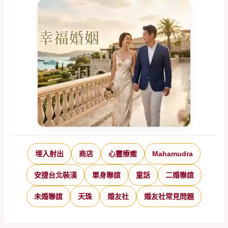
埋入射出
商店
心靈療癒
Mahamudra
安捷台北裝潢
單身聯誼
童話
二婚聯誼
未婚聯誼
天珠
婚友社
婚友社常見問題