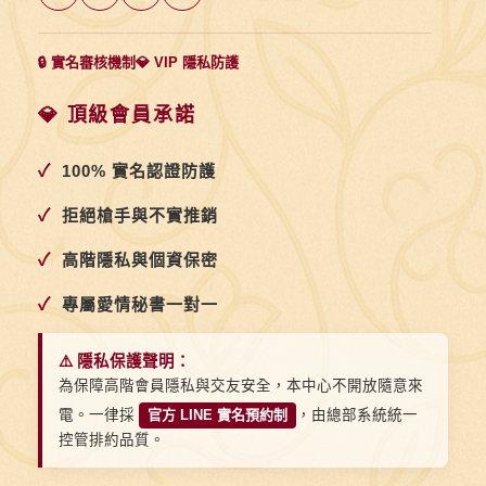
🔒 實名審核機制
💎 VIP 隱私防護
💎 頂級會員承諾
✓
100% 實名認證防護
✓
拒絕槍手與不實推銷
✓
高階隱私與個資保密
✓
專屬愛情秘書一對一
⚠️ 隱私保護聲明：
為保障高階會員隱私與交友安全，本中心不開放隨意來
電。一律採
官方 LINE 實名預約制
，由總部系統統一
控管排約品質。