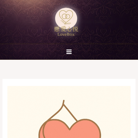
跳
至
主
要
內
容