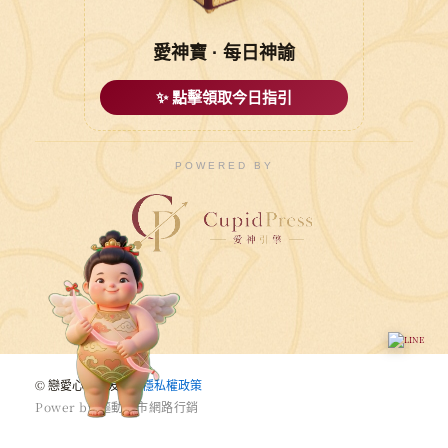
愛神寶 · 每日神諭
✨ 點擊領取今日指引
POWERED BY
© 戀愛心悅婚友社 |
穩私權政策
P
o
w
e
r
b
y
驅
動
城
市
網
路
行
銷