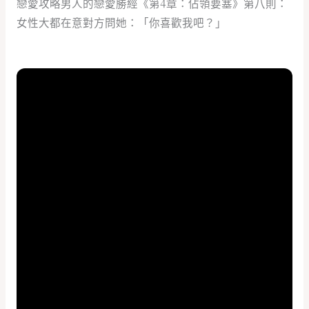
戀愛攻略男人的戀愛勝經《第4章：佔領要塞》第八則：
女性大都在意對方問她：「你喜歡我吧？」