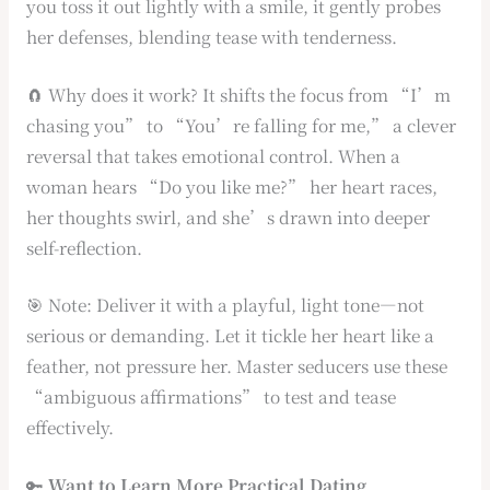
you toss it out lightly with a smile, it gently probes
her defenses, blending tease with tenderness.
🧲 Why does it work? It shifts the focus from “I’m
chasing you” to “You’re falling for me,” a clever
reversal that takes emotional control. When a
woman hears “Do you like me?” her heart races,
her thoughts swirl, and she’s drawn into deeper
self-reflection.
🎯 Note: Deliver it with a playful, light tone—not
serious or demanding. Let it tickle her heart like a
feather, not pressure her. Master seducers use these
“ambiguous affirmations” to test and tease
effectively.
🔑
Want to Learn More Practical Dating