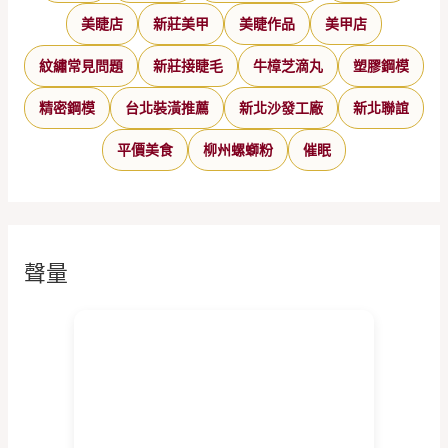
美睫店
新莊美甲
美睫作品
美甲店
紋繡常見問題
新莊接睫毛
牛樟芝滴丸
塑膠鋼模
精密鋼模
台北裝潢推薦
新北沙發工廠
新北聯誼
平價美食
柳州螺螄粉
催眠
聲量