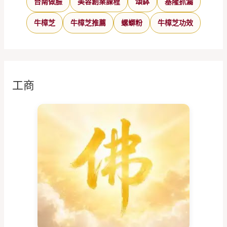
台南做臉
美容創業課程
頌缽
基隆抓漏
牛樟芝
牛樟芝推薦
螺螄粉
牛樟芝功效
工商