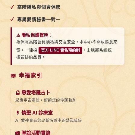
✓
高階隱私與個資保密
✓
專屬愛情秘書一對一
⚠️ 隱私保護聲明：
為保障高階會員隱私與交友安全，本中心不開放隨意來
電。一律採
官方 LINE 實名預約制
，由總部系統統一
控管排約品質。
📖 幸福索引
🔮 戀愛塔羅占卜
感應宇宙電波，解讀您的命運軌跡
💊 情聖 AI 診療室
AI 愛神寶為您診斷情感中的疑難雜症
📸 聯誼活動實錄