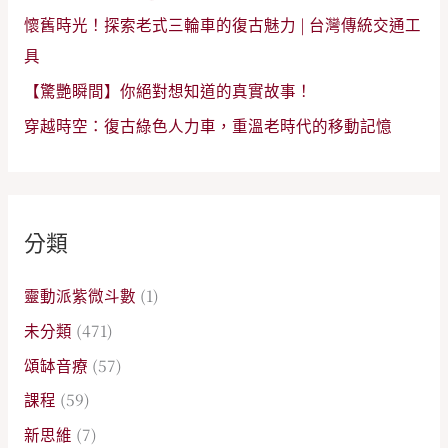
懷舊時光！探索老式三輪車的復古魅力 | 台灣傳統交通工
具
【驚艷瞬間】你絕對想知道的真實故事！
穿越時空：復古綠色人力車，重溫老時代的移動記憶
分類
靈動派紫微斗數
(1)
未分類
(471)
頌缽音療
(57)
課程
(59)
新思維
(7)