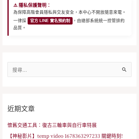
⚠️ 隱私保護聲明：
為保障高階會員隱私與交友安全，本中心不開放隨意來電。
一律採
官方 LINE 實名預約制
，由總部系統統一控管排約
品質。
搜
尋
關
鍵
近期文章
字
:
懷舊交通工具：復古三輪車與自行車特展
【神秘影片】temp video 1678363297233 關鍵時刻!