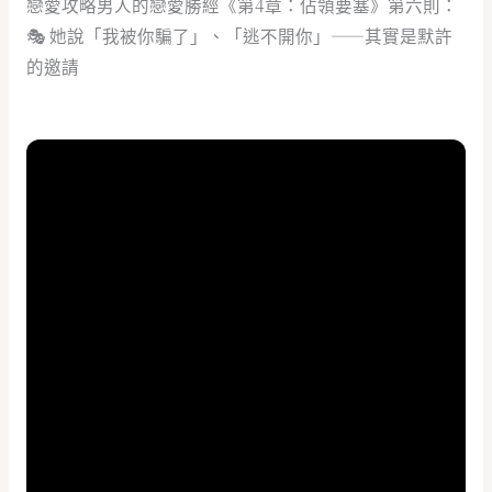
戀愛攻略男人的戀愛勝經《第4章：佔領要塞》第六則：
🎭 她說「我被你騙了」、「逃不開你」——其實是默許
的邀請