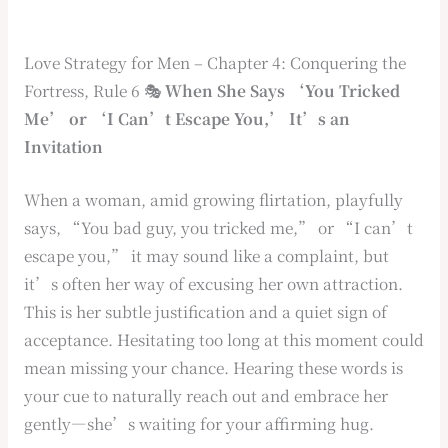
Love Strategy for Men – Chapter 4: Conquering the
Fortress, Rule 6 🎭
When She Says ‘You Tricked
Me’ or ‘I Can’t Escape You,’ It’s an
Invitation
When a woman, amid growing flirtation, playfully
says, “You bad guy, you tricked me,” or “I can’t
escape you,” it may sound like a complaint, but
it’s often her way of excusing her own attraction.
This is her subtle justification and a quiet sign of
acceptance. Hesitating too long at this moment could
mean missing your chance. Hearing these words is
your cue to naturally reach out and embrace her
gently—she’s waiting for your affirming hug.