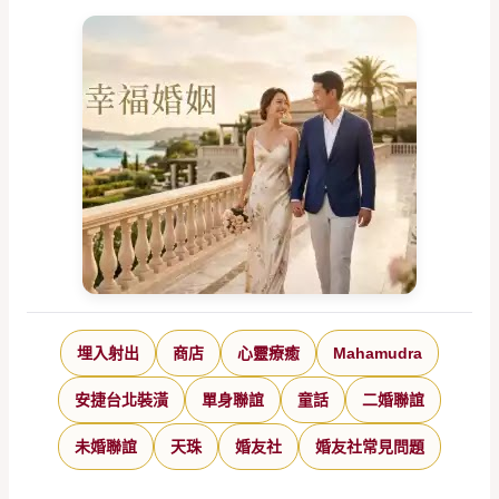
埋入射出
商店
心靈療癒
Mahamudra
安捷台北裝潢
單身聯誼
童話
二婚聯誼
未婚聯誼
天珠
婚友社
婚友社常見問題