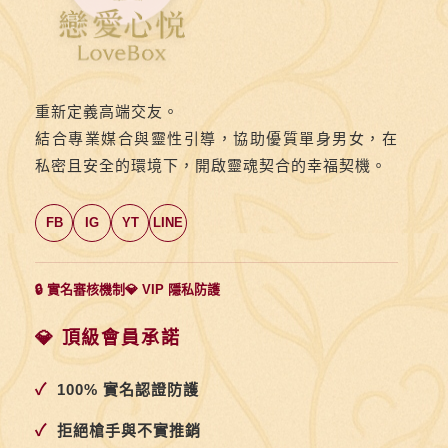
重新定義高端交友。
結合專業媒合與靈性引導，協助優質單身男女，在
私密且安全的環境下，開啟靈魂契合的幸福契機。
FB
IG
YT
LINE
🔒 實名審核機制
💎 VIP 隱私防護
💎 頂級會員承諾
✓
100% 實名認證防護
✓
拒絕槍手與不實推銷