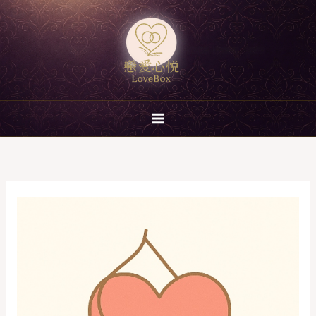
跳
至
主
要
內
容