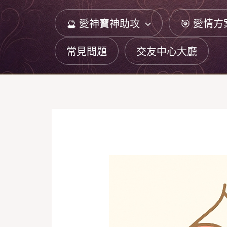
跳
🔮 愛神寶神助攻
🎯 愛情方
至
主
常見問題
交友中心大廳
要
內
容