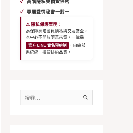
✓
高階隱私與個資保密
✓
專屬愛情秘書一對一
⚠️ 隱私保護聲明：
為保障高階會員隱私與交友安全，
本中心不開放隨意來電。一律採
官方 LINE 實名預約制
，由總部
系統統一控管排約品質。
搜
尋
關
鍵