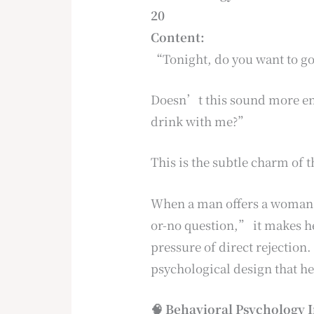
20
Content:
“Tonight, do you want to g
Doesn’t this sound more en
drink with me?”
This is the subtle charm of
When a man offers a woman 
or-no question,” it makes h
pressure of direct rejection
psychological design that he
🧠 Behavioral Psychology I