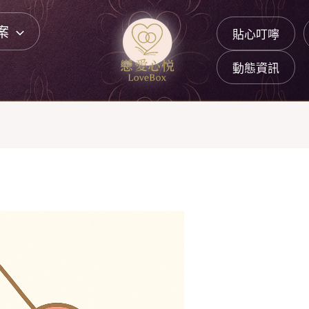
案
貼心叮嚀
動態資訊