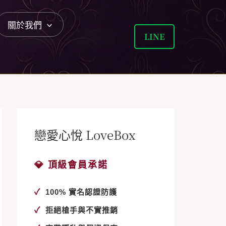
關於我們
LINE
戀愛心悅 LoveBox
💎 頂級會員承諾
✓
100% 實名認證防護
✓
拒絕槍手與不實推銷