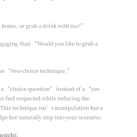
o home, or grab a drink with me?”
gaging than “Would you like to grab a
 the “two-choice technique.”
a “choice question” instead of a “yes-
er feel respected while reducing the
. This technique isn’t manipulation but a
lps her naturally step into your scenario.
nsight: