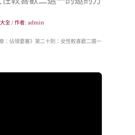
略大全
/ 作者:
admin
4章：佔領要塞》第二十則：女性較喜歡二選一