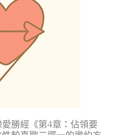
戀愛勝經《第4章：佔領要
女性較喜歡二選一的邀約方