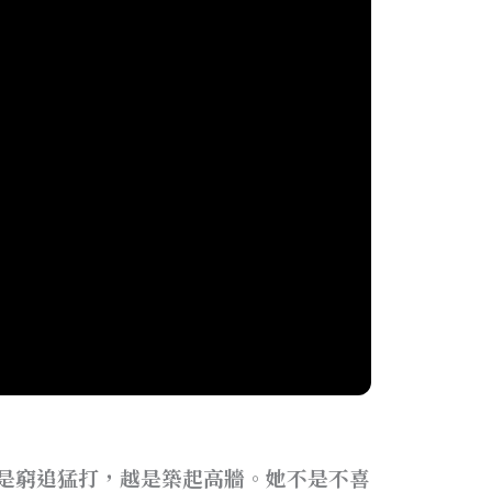
是窮追猛打，越是築起高牆。她不是不喜