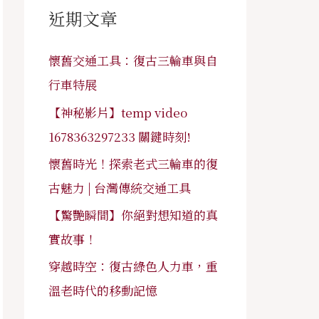
字
近期文章
:
懷舊交通工具：復古三輪車與自
行車特展
【神秘影片】temp video
1678363297233 關鍵時刻!
懷舊時光！探索老式三輪車的復
古魅力 | 台灣傳統交通工具
【驚艷瞬間】你絕對想知道的真
實故事！
穿越時空：復古綠色人力車，重
溫老時代的移動記憶