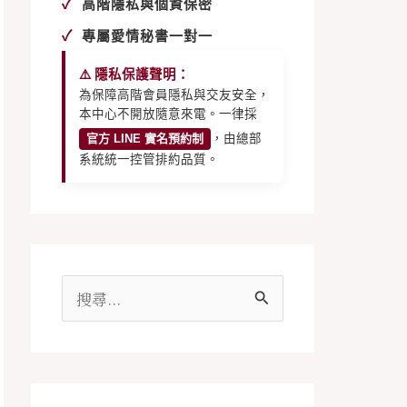
✓
高階隱私與個資保密
✓
專屬愛情秘書一對一
⚠️ 隱私保護聲明：
為保障高階會員隱私與交友安全，
本中心不開放隨意來電。一律採
官方 LINE 實名預約制
，由總部
系統統一控管排約品質。
搜
尋
關
鍵