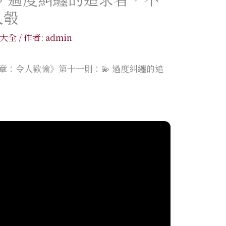
入彀
大全
/ 作者:
admin
章：令人歡愉》第十一則：💫 過度糾纏的追