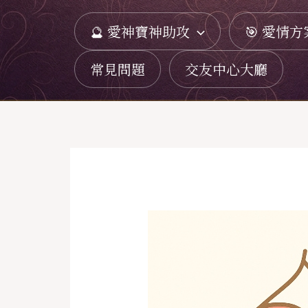
跳
🔮 愛神寶神助攻
🎯 愛情方
至
主
常見問題
交友中心大廳
要
內
容