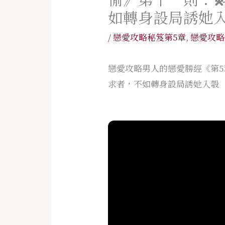
如轉身設局誘她
/
戀愛攻略秘笈第5章
,
戀愛攻略
戀愛攻略男人的戀愛勝經《第5
求者，不如轉身設局誘她入彀