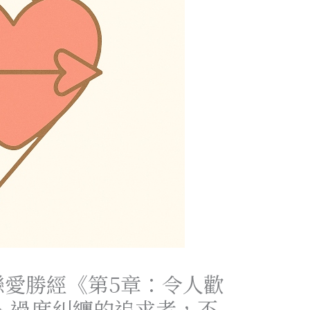
戀愛勝經《第5章：令人歡
 過度糾纏的追求者，不