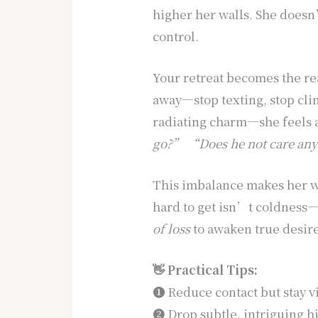
higher her walls. She doesn
control.
Your retreat becomes the re
away—stop texting, stop cli
radiating charm—she feels 
go?”
“Does he not care a
This imbalance makes her wa
hard to get isn’t coldness—i
of loss
to awaken true desire
👋 Practical Tips:
➊ Reduce contact but stay vi
➋ Drop subtle, intriguing hi