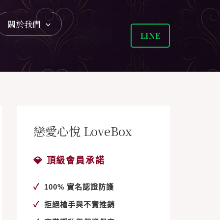
關於我們
LINE
戀愛心悅 LoveBox
💎 頂級會員承諾
✓
100% 實名認證防護
✓
拒絕槍手與不實推銷