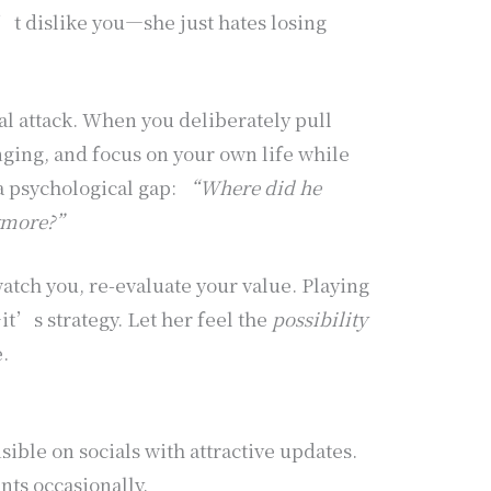
’t dislike you—she just hates losing
al attack. When you deliberately pull
nging, and focus on your own life while
a psychological gap:
“Where did he
nymore?”
tch you, re-evaluate your value. Playing
t’s strategy. Let her feel the
possibility
.
sible on socials with attractive updates.
nts occasionally.