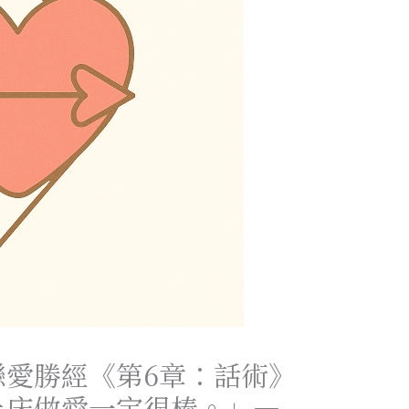
戀愛勝經《第6章：話術》
上床做愛一定很棒。」—