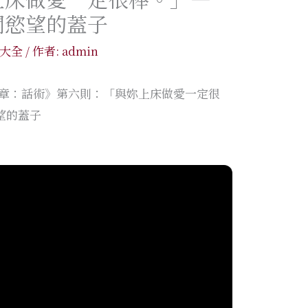
開慾望的蓋子
大全
/ 作者:
admin
6章：話術》第六則：「與妳上床做愛一定很
望的蓋子