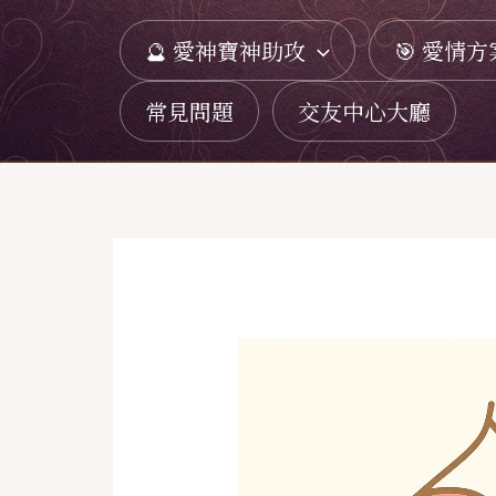
跳
🔮 愛神寶神助攻
🎯 愛情方
至
主
常見問題
交友中心大廳
要
內
容