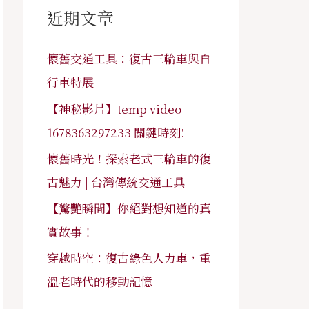
字
近期文章
:
懷舊交通工具：復古三輪車與自
行車特展
【神秘影片】temp video
1678363297233 關鍵時刻!
懷舊時光！探索老式三輪車的復
古魅力 | 台灣傳統交通工具
【驚艷瞬間】你絕對想知道的真
實故事！
穿越時空：復古綠色人力車，重
溫老時代的移動記憶