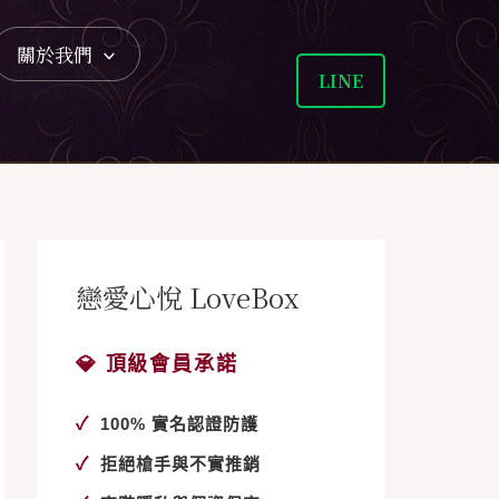
關於我們
LINE
戀愛心悅 LoveBox
💎 頂級會員承諾
✓
100% 實名認證防護
✓
拒絕槍手與不實推銷