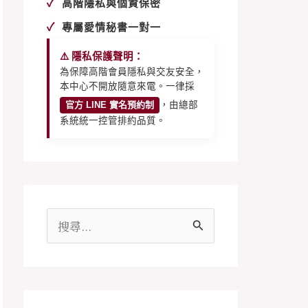
✓
高階隱私與個資保密
✓
專屬愛情秘書一對一
⚠️ 隱私保護聲明：
為保障高階會員隱私與交友安全，
本中心不開放隨意來電。一律採
官方 LINE 實名預約制
，由總部
系統統一控管排約品質。
搜
尋
關
鍵