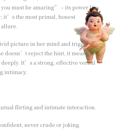
 you must be amazing” – its power lies
r; it’s the most primal, honest
 allure.
vivid picture in her mind and triggers a
he doesn’t reject the hint, it means she
 deeply. It’s a strong, effective verbal
g intimacy.
utual flirting and intimate interaction.
nfident, never crude or joking.