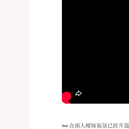
🛏️ 在兩人曖昧氣氛已經