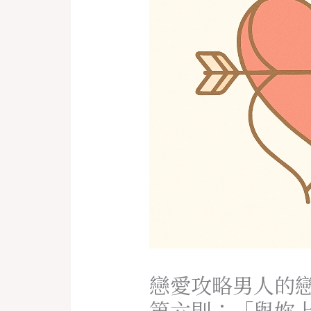
戀愛攻略男人的
第六則：「與妳