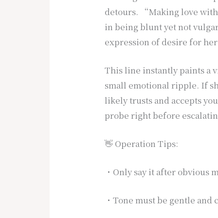
detours. “Making love with
in being blunt yet not vulga
expression of desire for her
This line instantly paints a 
small emotional ripple. If s
likely trusts and accepts you
probe right before escalatin
👋 Operation Tips:
・Only say it after obvious m
・Tone must be gentle and co