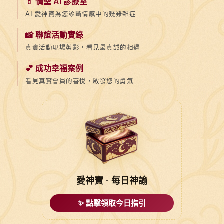
💊 情聖 AI 診療室
AI 愛神寶為您診斷情感中的疑難雜症
📸 聯誼活動實錄
真實活動現場剪影，看見最真誠的相遇
💕 成功幸福案例
看見真實會員的喜悅，啟發您的勇氣
愛神寶 · 每日神諭
✨ 點擊領取今日指引