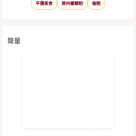
平價美食
柳州螺螄粉
催眠
聲量