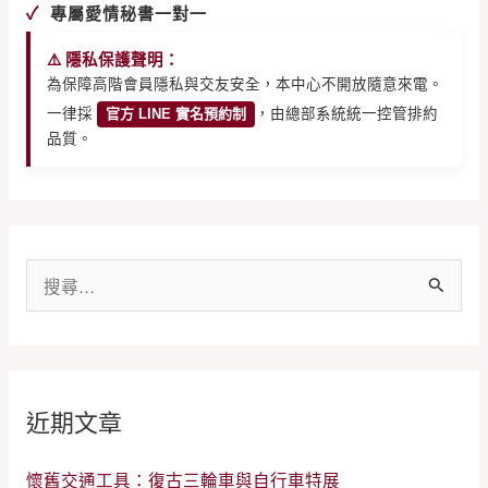
✓
專屬愛情秘書一對一
⚠️ 隱私保護聲明：
為保障高階會員隱私與交友安全，本中心不開放隨意來電。
一律採
官方 LINE 實名預約制
，由總部系統統一控管排約
品質。
搜
尋
關
鍵
近期文章
字
:
懷舊交通工具：復古三輪車與自行車特展