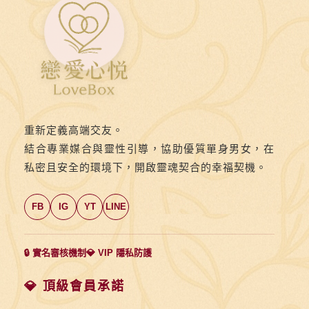
重新定義高端交友。
結合專業媒合與靈性引導，協助優質單身男女，在
私密且安全的環境下，開啟靈魂契合的幸福契機。
FB
IG
YT
LINE
🔒 實名審核機制
💎 VIP 隱私防護
💎 頂級會員承諾