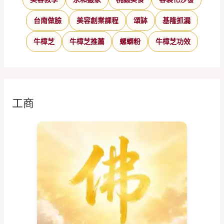
台南做臉
美容創業課程
頌缽
基隆抓漏
牛樟芝
牛樟芝推薦
螺螄粉
牛樟芝功效
工商