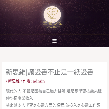
跳
至
主
要
內
容
新思維|讓證書不止是一紙證書
/
新思維
/ 作者:
admin
現代的人,
不管是因為自己壓力排解,
還是想學習技能
來延
伸斜槓事業收入
越來越多人學習身心靈方面的課程,並投入身心靈工作領