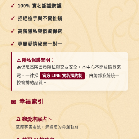
✓
100% 實名認證防護
✓
拒絕槍手與不實推銷
✓
高階隱私與個資保密
✓
專屬愛情秘書一對一
⚠️ 隱私保護聲明：
為保障高階會員隱私與交友安全，本中心不開放隨意來
電。一律採
官方 LINE 實名預約制
，由總部系統統一
控管排約品質。
📖 幸福索引
🔮 戀愛塔羅占卜
感應宇宙電波，解讀您的命運軌跡