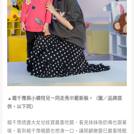
▲楊千霈與小模特兒一同走秀示範新裝。（圖／品牌提
供，以下同）
楊千霈透露大女兒娃寶嚴重吃醋，看見妹妹吸奶嘴也跟著
吸，看到楊千霈親餵也想湊一口，讓照顧嫩嬰已嚴重睡眠