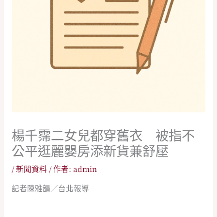
楊千霈二女兒都穿舊衣 被指不
公平逛麗嬰房添新貨兼舒壓
/
新聞資料
/ 作者:
admin
記者陳雅韻／台北報導