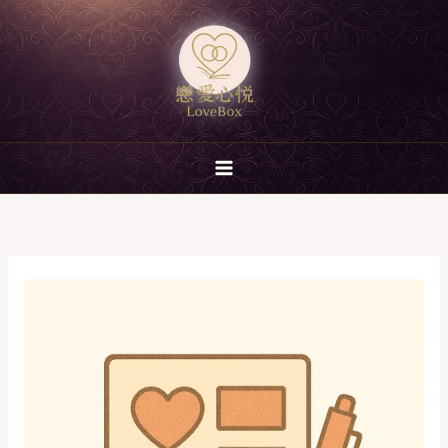
跳
至
主
要
內
容