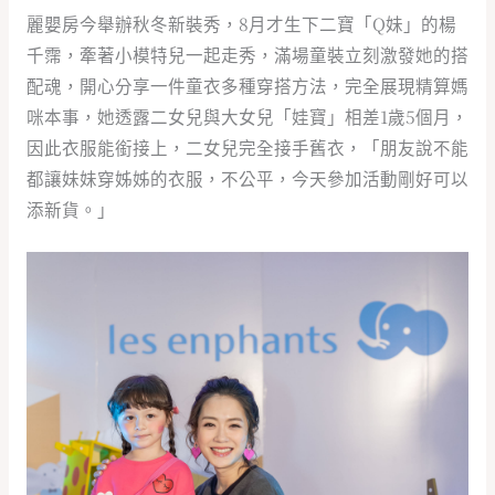
麗嬰房今舉辦秋冬新裝秀，8月才生下二寶「Q妹」的楊
千霈，牽著小模特兒一起走秀，滿場童裝立刻激發她的搭
配魂，開心分享一件童衣多種穿搭方法，完全展現精算媽
咪本事，她透露二女兒與大女兒「娃寶」相差1歲5個月，
因此衣服能銜接上，二女兒完全接手舊衣，「朋友說不能
都讓妹妹穿姊姊的衣服，不公平，今天參加活動剛好可以
添新貨。」