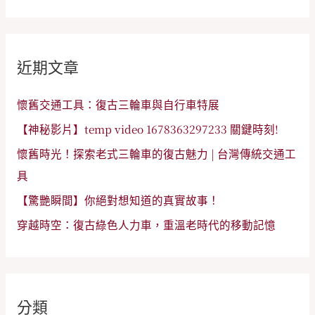
尋
關
鍵
近期文章
字
:
懷舊交通工具：復古三輪車與自行車特展
【神秘影片】temp video 1678363297233 關鍵時刻!
懷舊時光！探索老式三輪車的復古魅力 | 台灣傳統交通工
具
【驚艷瞬間】你絕對想知道的真實故事！
穿越時空：復古綠色人力車，重溫老時代的移動記憶
分類