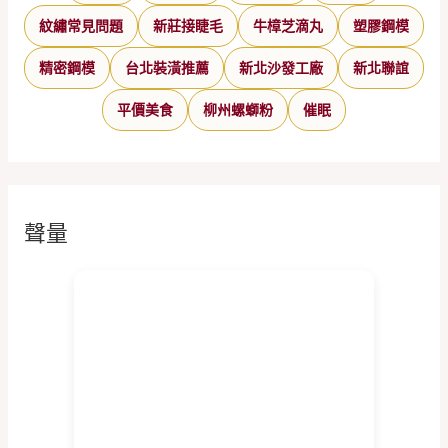
紋繡常見問題
新莊接睫毛
牛樟芝滴丸
塑膠鋼模
精密鋼模
台北裝潢推薦
新北沙發工廠
新北聯誼
平價美食
柳州螺螄粉
催眠
聲量