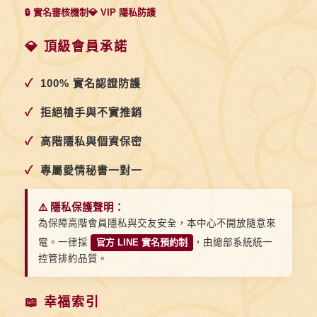
🔒 實名審核機制
💎 VIP 隱私防護
💎 頂級會員承諾
✓
100% 實名認證防護
✓
拒絕槍手與不實推銷
✓
高階隱私與個資保密
✓
專屬愛情秘書一對一
⚠️ 隱私保護聲明：
為保障高階會員隱私與交友安全，本中心不開放隨意來
電。一律採
官方 LINE 實名預約制
，由總部系統統一
控管排約品質。
📖 幸福索引