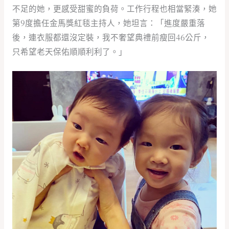
不足的她，更感受甜蜜的負荷。工作行程也相當緊湊，她
第9度擔任金馬獎紅毯主持人，她坦言：「進度嚴重落
後，連衣服都還沒定裝，我不奢望典禮前瘦回46公斤，
只希望老天保佑順順利利了。」