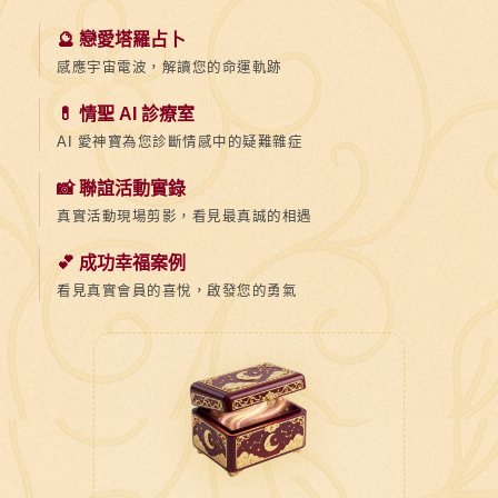
🔮 戀愛塔羅占卜
感應宇宙電波，解讀您的命運軌跡
💊 情聖 AI 診療室
AI 愛神寶為您診斷情感中的疑難雜症
📸 聯誼活動實錄
真實活動現場剪影，看見最真誠的相遇
💕 成功幸福案例
看見真實會員的喜悅，啟發您的勇氣