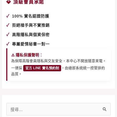
💎 頂級會員承諾
✓
100% 實名認證防護
✓
拒絕槍手與不實推銷
✓
高階隱私與個資保密
✓
專屬愛情秘書一對一
⚠️ 隱私保護聲明：
為保障高階會員隱私與交友安全，本中心不開放隨意來電。
一律採
官方 LINE 實名預約制
，由總部系統統一控管排約
品質。
搜