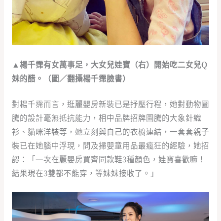
▲楊千霈有女萬事足，大女兒娃寶（右）開始吃二女兒Q
妹的醋。（圖／翻攝楊千霈臉書）
對楊千霈而言，逛麗嬰房新裝已是抒壓行程，她對動物圖
騰的設計毫無抵抗能力，相中品牌招牌圖騰的大象針織
衫、貓咪洋裝等，她立刻與自己的衣櫥連結，一套套親子
裝已在她腦中浮現，問及掃嬰童用品最瘋狂的經驗，她招
認：「一次在麗嬰房買齊同款鞋3種顏色，娃寶喜歡嘛！
結果現在3雙都不能穿，等妹妹接收了。」