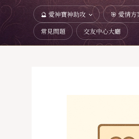
跳
🔮 愛神寶神助攻
🎯 愛情方
至
主
常見問題
交友中心大廳
要
內
容