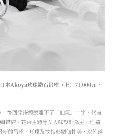
ion日本Akoya珍珠鑽石吊墜（上）71,000元，
來，每回穿搭總脫離不了「仙氣」二字，代言
珠的蝴蝶結、花朵主題等女人味設計為主，但這
n系列最新的吊墜、耳環及戒指彰顯個性美，以俐落