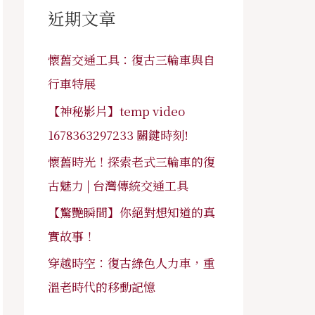
字
近期文章
:
懷舊交通工具：復古三輪車與自
行車特展
【神秘影片】temp video
1678363297233 關鍵時刻!
懷舊時光！探索老式三輪車的復
古魅力 | 台灣傳統交通工具
【驚艷瞬間】你絕對想知道的真
實故事！
穿越時空：復古綠色人力車，重
溫老時代的移動記憶