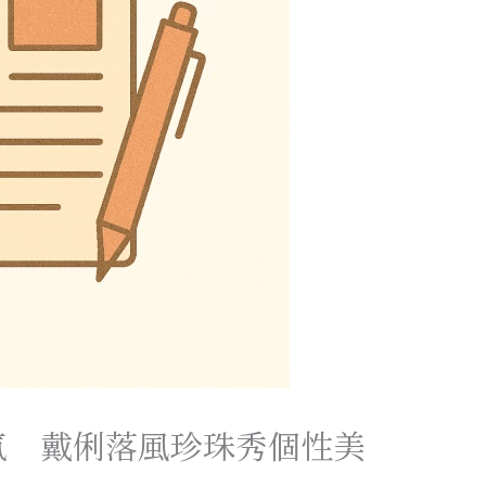
氣 戴俐落風珍珠秀個性美