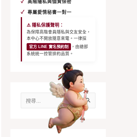
✓
高階隱私與個資保密
✓
專屬愛情秘書一對一
⚠️ 隱私保護聲明：
為保障高階會員隱私與交友安全，
本中心不開放隨意來電。一律採
官方 LINE 實名預約制
，由總部
系統統一控管排約品質。
搜
尋
關
鍵