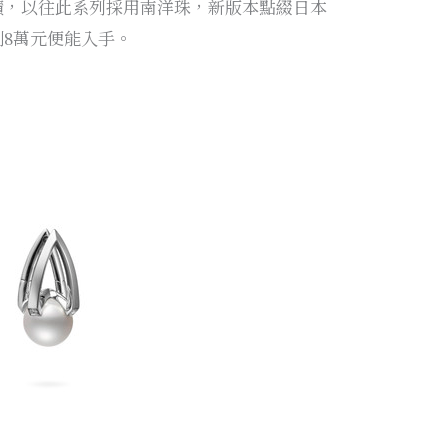
積，以往此系列採用南洋珠，新版本點綴日本
到8萬元便能入手。