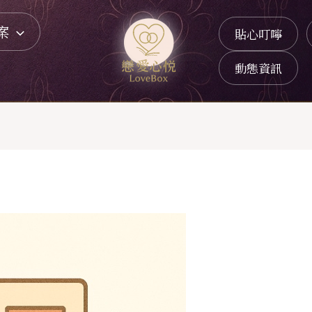
案
貼心叮嚀
動態資訊