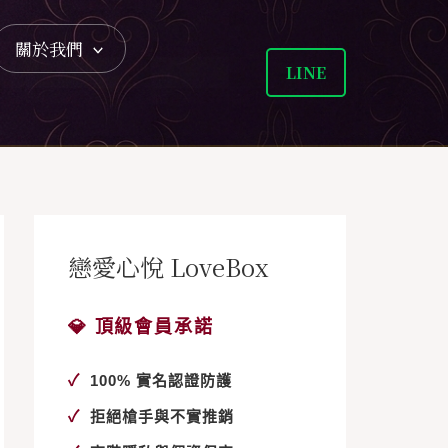
關於我們
LINE
戀愛心悅 LoveBox
💎 頂級會員承諾
✓
100% 實名認證防護
✓
拒絕槍手與不實推銷