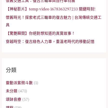
懷舊交通工具：復古三輪車與自行車特展
【神秘影片】temp video 1678363297233 關鍵時刻!
懷舊時光！探索老式三輪車的復古魅力 | 台灣傳統交通工
具
【驚艷瞬間】你絕對想知道的真實故事！
穿越時空：復古綠色人力車，重溫老時代的移動記憶
分類
靈動派紫微斗數
(1)
未分類
(471)
頌缽音療
(57)
課程
(59)