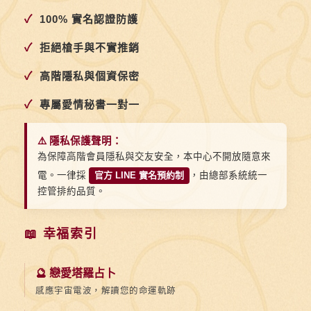
✓
100% 實名認證防護
✓
拒絕槍手與不實推銷
✓
高階隱私與個資保密
✓
專屬愛情秘書一對一
⚠️ 隱私保護聲明：
為保障高階會員隱私與交友安全，本中心不開放隨意來
電。一律採
官方 LINE 實名預約制
，由總部系統統一
控管排約品質。
📖 幸福索引
🔮 戀愛塔羅占卜
感應宇宙電波，解讀您的命運軌跡