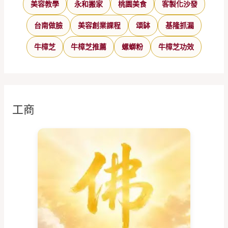
美容教學
永和搬家
桃園美食
客製化沙發
台南做臉
美容創業課程
頌缽
基隆抓漏
牛樟芝
牛樟芝推薦
螺螄粉
牛樟芝功效
工商