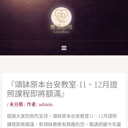
跳
至
主
要
內
容
『頌缽原本台安教室-11、12月證
照課程即將額滿』
/
未分類
/ 作者:
admin
感謝大家的熱烈支持，頌缽原本台安教室11、12月證照
課程即將額滿，對頌缽療癒有興趣的您，敬請把握今年最