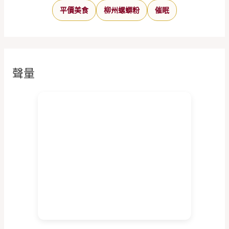
平價美食
柳州螺螄粉
催眠
聲量