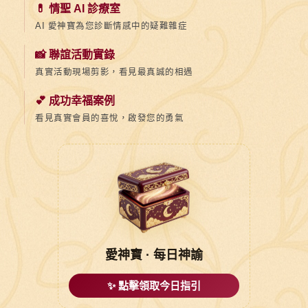
💊 情聖 AI 診療室
AI 愛神寶為您診斷情感中的疑難雜症
📸 聯誼活動實錄
真實活動現場剪影，看見最真誠的相遇
💕 成功幸福案例
看見真實會員的喜悅，啟發您的勇氣
愛神寶 · 每日神諭
✨ 點擊領取今日指引