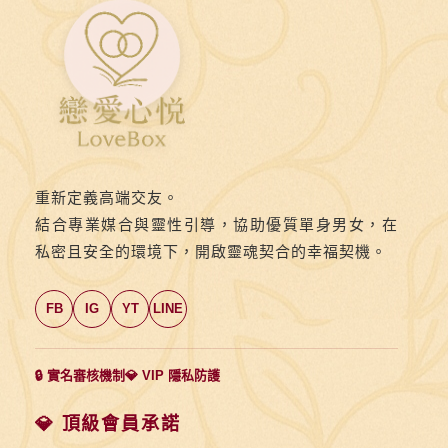
重新定義高端交友。
結合專業媒合與靈性引導，協助優質單身男女，在
私密且安全的環境下，開啟靈魂契合的幸福契機。
FB
IG
YT
LINE
🔒 實名審核機制
💎 VIP 隱私防護
💎 頂級會員承諾