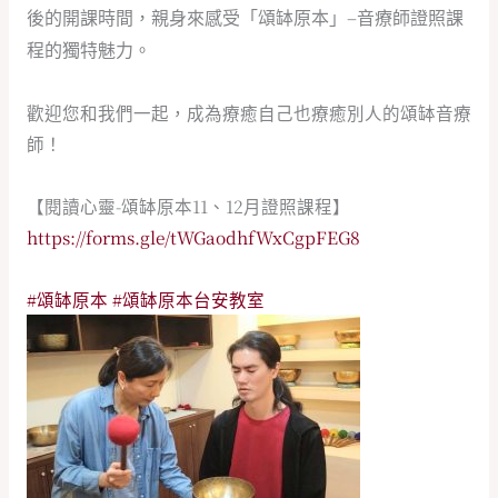
後的開課時間，親身來感受「頌缽原本」–音療師證照課
程的獨特魅力。
歡迎您和我們一起，成為療癒自己也療癒別人的頌缽音療
師！
【閱讀心靈-頌缽原本11、12月證照課程】
https://forms.gle/tWGaodhfWxCgpFEG8
#頌缽原本
#頌缽原本台安教室