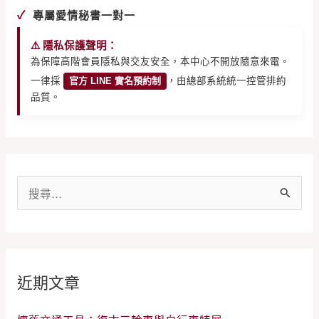
✓
專屬愛情秘書一對一
⚠️ 隱私保護聲明：
為保障高階會員隱私與交友安全，本中心不開放隨意來電。
一律採
官方 LINE 實名預約制
，由總部系統統一控管排約
品質。
搜
尋
關
鍵
近期文章
字
: