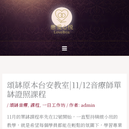
跳
至
主
要
內
容
頌缽原本台安教室|11/12音療師單
缽證照課程
/
頌缽音療
,
課程
,
一日工作坊
/ 作者:
admin
11月的單缽課程率先在12號開始，一直堅持精緻小班的
教學，就是希望每個學員都能在輕鬆的氛圍下，學習專業