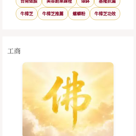
台南做臉
美容創業課程
頌缽
基隆抓漏
牛樟芝
牛樟芝推薦
螺螄粉
牛樟芝功效
工商