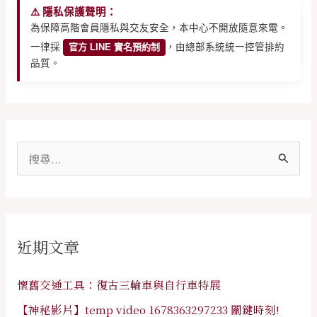
⚠️ 隱私保護聲明：
為保障高階會員隱私與交友安全，本中心不開放隨意來電。
一律採
官方 LINE 實名預約制
，由總部系統統一控管排約
品質。
搜
尋
關
鍵
近期文章
字
:
懷舊交通工具：復古三輪車與自行車特展
【神秘影片】temp video 1678363297233 關鍵時刻!