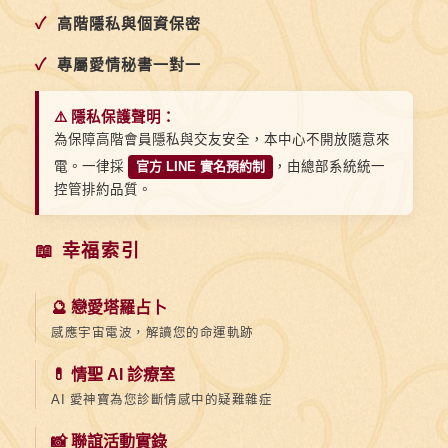
✓
高階隱私與個資保密
✓
專屬愛情秘書一對一
⚠️ 隱私保護聲明：
為保障高階會員隱私與交友安全，本中心不開放隨意來
電。一律採
官方 LINE 實名預約制
，由總部系統統一
控管排約品質。
📖 幸福索引
🔮 戀愛塔羅占卜
感應宇宙電波，解讀您的命運軌跡
💊 情聖 AI 診療室
AI 愛神寶為您診斷情感中的疑難雜症
📸 聯誼活動實錄