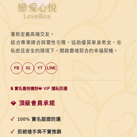
重新定義高端交友。
結合專業媒合與靈性引導，協助優質單身男女，在
私密且安全的環境下，開啟靈魂契合的幸福契機。
FB
IG
YT
LINE
🔒 實名審核機制
💎 VIP 隱私防護
💎 頂級會員承諾
✓
100% 實名認證防護
✓
拒絕槍手與不實推銷