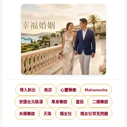
埋入射出
商店
心靈療癒
Mahamudra
安捷台北裝潢
單身聯誼
童話
二婚聯誼
未婚聯誼
天珠
婚友社
婚友社常見問題