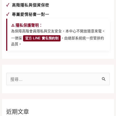
✓
高階隱私與個資保密
✓
專屬愛情秘書一對一
⚠️ 隱私保護聲明：
為保障高階會員隱私與交友安全，本中心不開放隨意來電。
一律採
官方 LINE 實名預約制
，由總部系統統一控管排約
品質。
搜
尋
關
鍵
近期文章
字