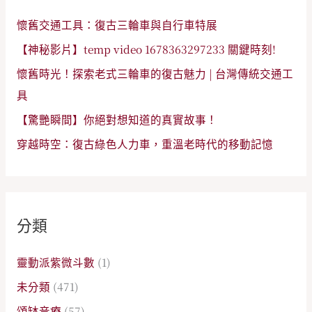
:
懷舊交通工具：復古三輪車與自行車特展
【神秘影片】temp video 1678363297233 關鍵時刻!
懷舊時光！探索老式三輪車的復古魅力 | 台灣傳統交通工
具
【驚艷瞬間】你絕對想知道的真實故事！
穿越時空：復古綠色人力車，重溫老時代的移動記憶
分類
靈動派紫微斗數
(1)
未分類
(471)
頌缽音療
(57)