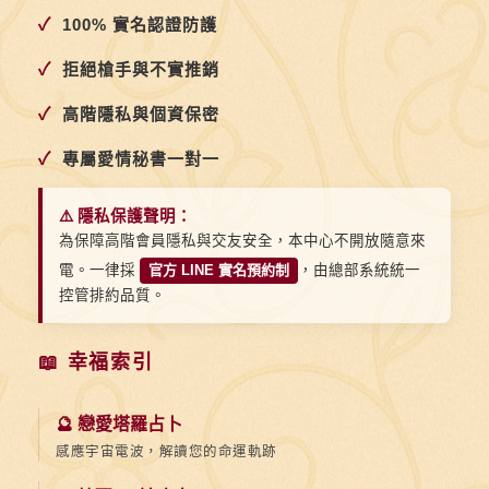
✓
100% 實名認證防護
✓
拒絕槍手與不實推銷
✓
高階隱私與個資保密
✓
專屬愛情秘書一對一
⚠️ 隱私保護聲明：
為保障高階會員隱私與交友安全，本中心不開放隨意來
電。一律採
官方 LINE 實名預約制
，由總部系統統一
控管排約品質。
📖 幸福索引
🔮 戀愛塔羅占卜
感應宇宙電波，解讀您的命運軌跡