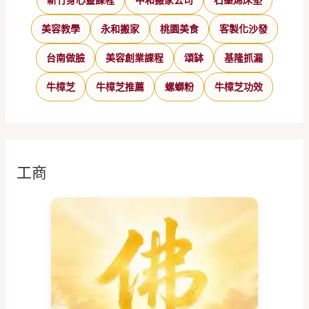
新竹身心靈課程
中和搬家公司
石墨烯床墊
美容教學
永和搬家
桃園美食
客製化沙發
台南做臉
美容創業課程
頌缽
基隆抓漏
牛樟芝
牛樟芝推薦
螺螄粉
牛樟芝功效
工商