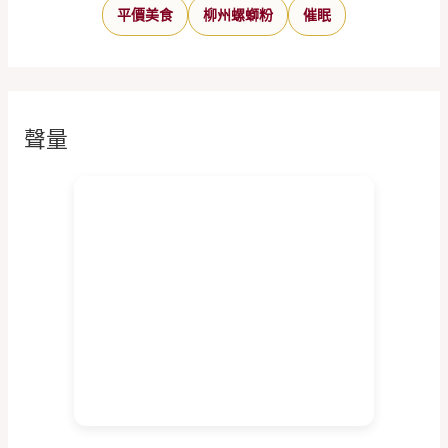
平價美食
柳州螺螄粉
催眠
聲量