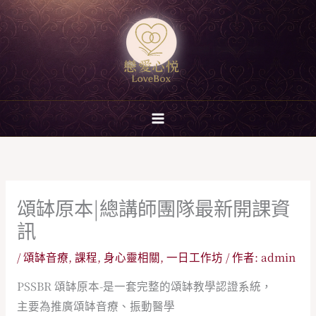
跳
至
主
要
內
容
頌缽原本|總講師團隊最新開課資
訊
/
頌缽音療
,
課程
,
身心靈相關
,
一日工作坊
/ 作者:
admin
PSSBR 頌缽原本-是一套完整的頌缽教學認證系統，
主要為推廣頌缽音療、振動醫學