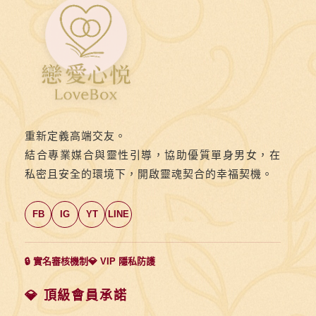
重新定義高端交友。
結合專業媒合與靈性引導，協助優質單身男女，在
私密且安全的環境下，開啟靈魂契合的幸福契機。
FB
IG
YT
LINE
🔒 實名審核機制
💎 VIP 隱私防護
💎 頂級會員承諾