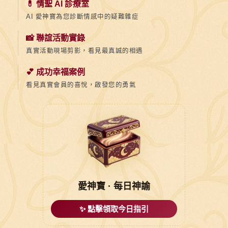
💊 情聖 AI 診療室
AI 愛神寶為您診斷情感中的疑難雜症
📸 聯誼活動實錄
真實活動現場剪影，看見最真誠的相遇
💕 成功幸福案例
看見真實會員的喜悅，啟發您的勇氣
愛神寶 · 每日神諭
✨ 點擊領取今日指引