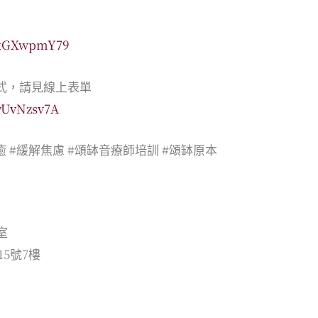
EuxGXwpmY79
方式，請見線上表單
zyUvNzsv7A
癒
#緩解焦慮
#頌缽音療師培訓
#頌缽原本
室
5號7樓