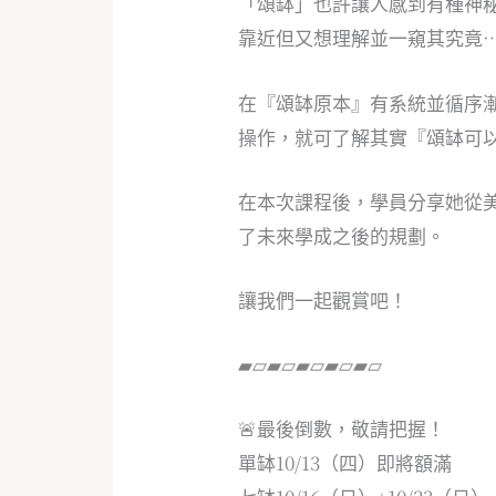
「頌缽」也許讓人感到有種神
靠近但又想理解並一窺其究竟
在『頌缽原本』有系統並循序
操作，就可了解其實『頌缽可
在本次課程後，學員分享她從
了未來學成之後的規劃。
讓我們一起觀賞吧！
▰▱▰▱▰▱▰▱▰▱
🚨最後倒數，敬請把握！
單缽10/13（四）即將額滿