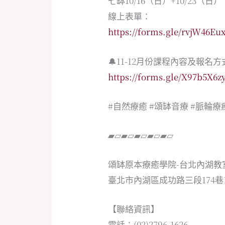
七缽10/16（日）+10/23（日）
線上表單：
https://forms.gle/rvjW46
🔔11-12月份課程內容及報名
https://forms.gle/X97b5X6
#自然療癒
#頌缽音療
#脈輪療
▰▱▰▱▰▱▰▱▰▱
頌缽原本療癒學院-台北內湖教
臺北市內湖區成功路三段174巷1
【聯絡資訊】
電話：(02)2796-1626