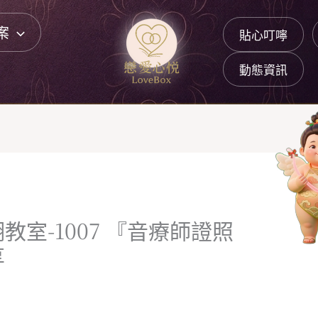
案
貼心叮嚀
動態資訊
室-1007 『音療師證照
享