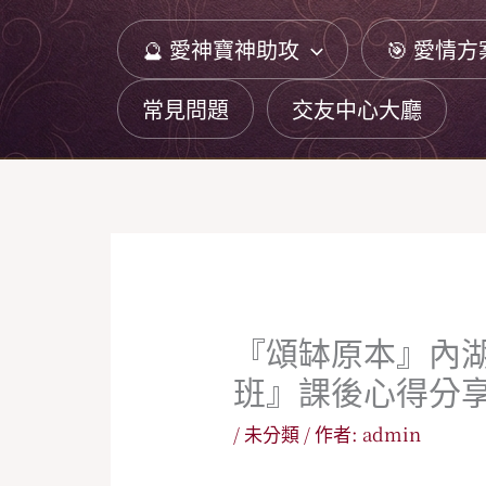
跳
🔮 愛神寶神助攻
🎯 愛情方
至
主
常見問題
交友中心大廳
要
內
容
『頌缽原本』內湖教
班』課後心得分
/
未分類
/ 作者:
admin