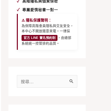
✓
高階隱私與個資保密
✓
專屬愛情秘書一對一
⚠️ 隱私保護聲明：
為保障高階會員隱私與交友安全，
本中心不開放隨意來電。一律採
官方 LINE 實名預約制
，由總部
系統統一控管排約品質。
搜
尋
關
鍵