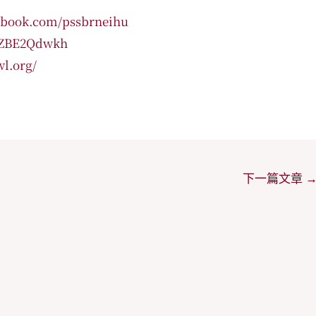
ebook.com/pssbrneihu
/pZBE2Qdwkh
l.org/
下一篇文章