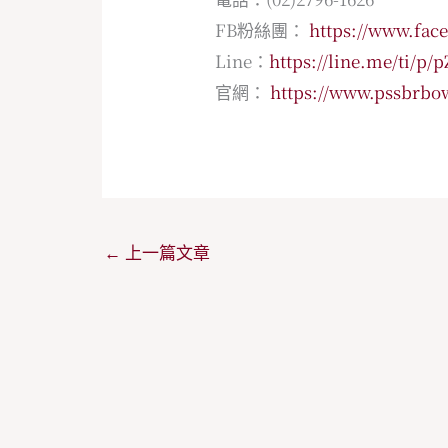
FB粉絲團：
https://www.fac
Line：
https://line.me/ti/p
官網：
https://www.pssbrbow
←
上一篇文章