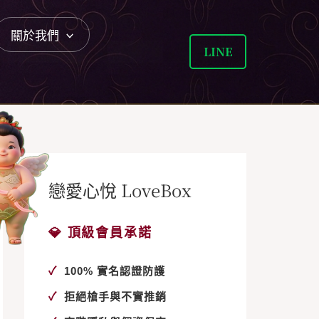
關於我們
LINE
戀愛心悅 LoveBox
💎 頂級會員承諾
✓
100% 實名認證防護
✓
拒絕槍手與不實推銷