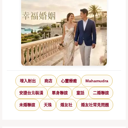
埋入射出
商店
心靈療癒
Mahamudra
安捷台北裝潢
單身聯誼
童話
二婚聯誼
未婚聯誼
天珠
婚友社
婚友社常見問題