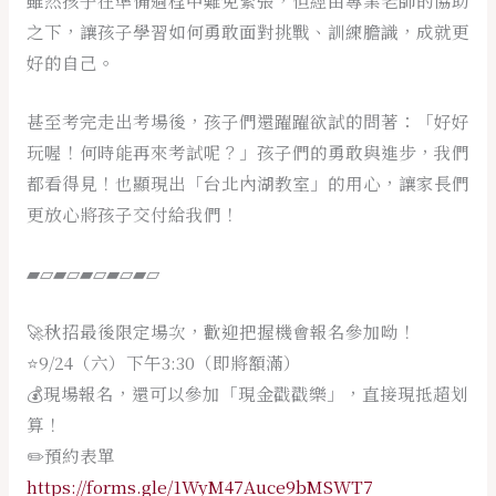
雖然孩子在準備過程中難免緊張，但經由專業老師的協助
之下，讓孩子學習如何勇敢面對挑戰、訓練膽識，成就更
好的自己。
甚至考完走出考場後，孩子們還躍躍欲試的問著：「好好
玩喔！何時能再來考試呢？」孩子們的勇敢與進步，我們
都看得見！也顯現出「台北內湖教室」的用心，讓家長們
更放心將孩子交付給我們！
▰▱▰▱▰▱▰▱▰▱
🚀秋招最後限定場次，歡迎把握機會報名參加呦！
⭐️9/24（六）下午3:30（即將額滿）
💰現場報名，還可以參加「現金戳戳樂」，直接現抵超划
算！
✏️預約表單
https://forms.gle/1WyM47Auce9bMSWT7