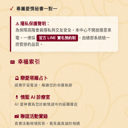
✓
專屬愛情秘書一對一
⚠️ 隱私保護聲明：
為保障高階會員隱私與交友安全，本中心不開放隨意來
電。一律採
官方 LINE 實名預約制
，由總部系統統一
控管排約品質。
📖 幸福索引
🔮 戀愛塔羅占卜
感應宇宙電波，解讀您的命運軌跡
💊 情聖 AI 診療室
AI 愛神寶為您診斷情感中的疑難雜症
📸 聯誼活動實錄
真實活動現場剪影，看見最真誠的相遇