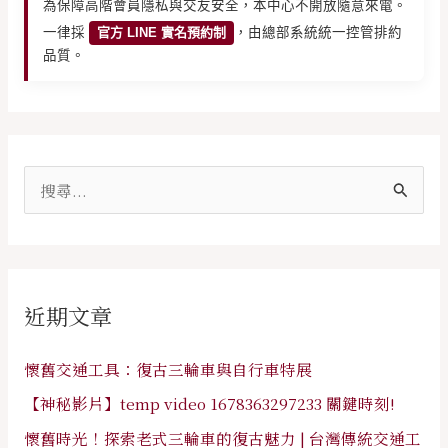
為保障高階會員隱私與交友安全，本中心不開放隨意來電。
一律採
官方 LINE 實名預約制
，由總部系統統一控管排約
品質。
搜
尋
關
鍵
近期文章
字
:
懷舊交通工具：復古三輪車與自行車特展
【神秘影片】temp video 1678363297233 關鍵時刻!
懷舊時光！探索老式三輪車的復古魅力 | 台灣傳統交通工