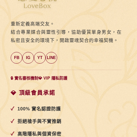
重新定義高端交友。
結合專業媒合與靈性引導，協助優質單身男女，在
私密且安全的環境下，開啟靈魂契合的幸福契機。
FB
IG
YT
LINE
🔒 實名審核機制
💎 VIP 隱私防護
💎 頂級會員承諾
✓
100% 實名認證防護
✓
拒絕槍手與不實推銷
✓
高階隱私與個資保密