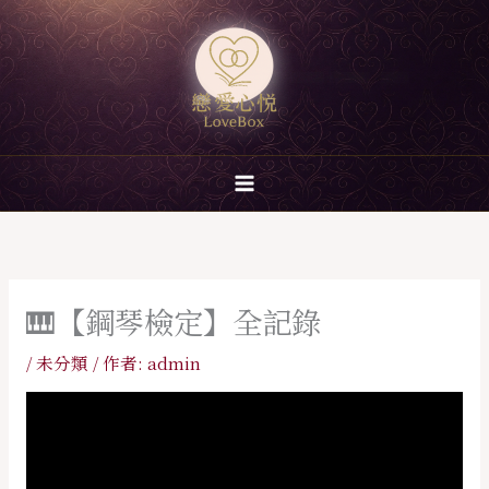
跳
至
主
要
內
容
🎹【鋼琴檢定】全記錄
/
未分類
/ 作者:
admin