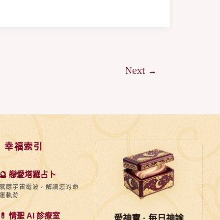
了
嗎？
Next
→
 幸福索引
🔮 戀愛塔羅占卜
感應宇宙電波，解讀您的命
運軌跡
💊 情聖 AI 診療室
愛神寶 · 每日神諭