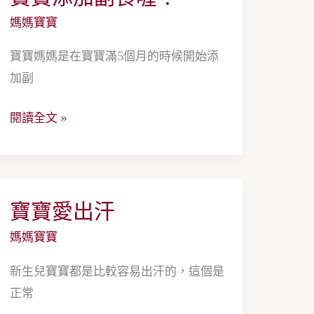
歌，
寶
媽媽寶寶
陪
添
伴
寶寶媽媽是在寶寶滿5個月的時候開始添
加
寶
加副
副
寶
食
成
閱讀全文 »
喔！
長
的
溫
柔
寶寶愛出汗
寶
話
寶
媽媽寶寶
語
愛
新生兒寶寶都是比較容易出汗的，這個是
出
正常
汗