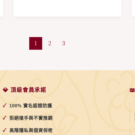
奶
1
2
3
💎 頂級會員承諾

✓
100% 實名認證防護
✓
拒絕槍手與不實推銷
✓
高階隱私與個資保密