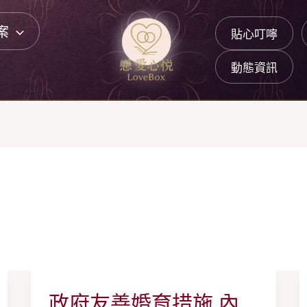
案
貼心叮嚀
動態資訊
政府友善婚育措施 內
政