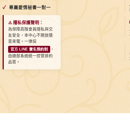
✓
專屬愛情秘書一對一
⚠️ 隱私保護聲明：
為保障高階會員隱私與交
友安全，本中心不開放隨
意來電。一律採
官方 LINE 實名預約制
，
由總部系統統一控管排約
品質。