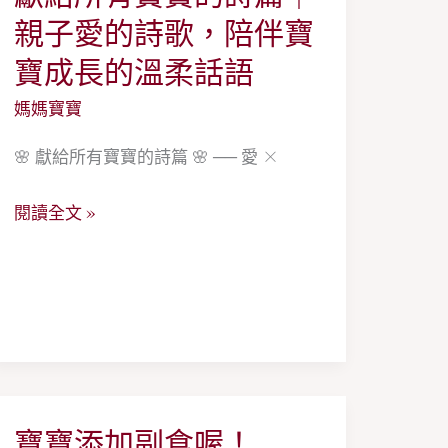
給
親子愛的詩歌，陪伴寶
所
寶成長的溫柔話語
有
媽媽寶寶
寶
寶
🌸 獻給所有寶寶的詩篇 🌸 ── 愛 ×
的
詩
閱讀全文 »
篇
｜
親
子
愛
的
詩
寶寶添加副食喔！
寶