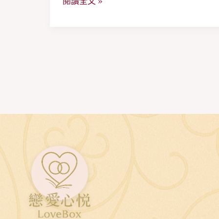
閱讀全文 »
請
有
經
驗
的
媽
媽
或
保
姆
+20