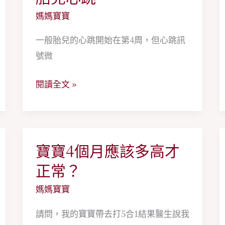
育
兒
媽媽寶寶
嬰
心
津
一般胎兒的心跳開始在第4周，但心跳訊
跳
貼
號微
閱讀全文 »
寶寶4個月應該多高才
寶
寶
正常？
4
媽媽寶寶
個
月
請問，我的寶寶帶去打5合1結果醫生說我