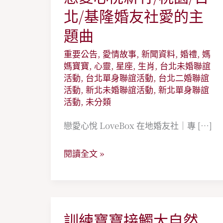
愛
北/基隆婚友社愛的主
心
題曲
悅
重要公告
,
愛情故事
,
新聞資料
,
婚禮
,
媽
新
媽寶寶
,
心靈
,
星座
,
生肖
,
台北未婚聯誼
竹/
活動
,
台北單身聯誼活動
,
台北二婚聯誼
桃
活動
,
新北未婚聯誼活動
,
新北單身聯誼
活動
,
未分類
園/
台
戀愛心悅 LoveBox 在地婚友社｜專 […]
北/
基
閱讀全文 »
隆
婚
友
社
訓練寶寶接觸大自然
訓