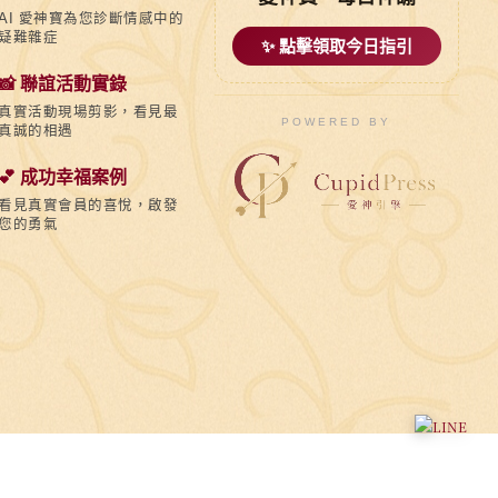
AI 愛神寶為您診斷情感中的
疑難雜症
✨ 點擊領取今日指引
📸 聯誼活動實錄
真實活動現場剪影，看見最
POWERED BY
真誠的相遇
💕 成功幸福案例
看見真實會員的喜悅，啟發
您的勇氣