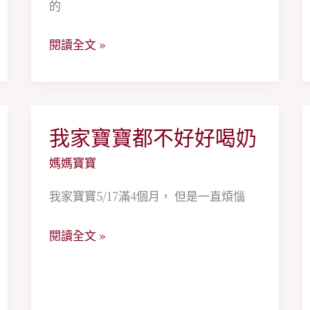
應
的
該
閱讀全文 »
多
高
才
正
我家寶寶都不好好喝奶
常？
我
家
媽媽寶寶
寶
我家寶寶5/17滿4個月， 但是一直煩惱
寶
都
閱讀全文 »
不
好
好
喝