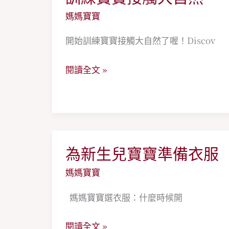
愛
練
媽媽寶寶
的
寶
主
開始訓練寶寶接觸大自然了喔！Discov
寶
題
接
曲
閱讀全文 »
觸
大
自
然
為新生兒寶寶準備衣服
為
新
媽媽寶寶
生
媽媽寶寶選衣服：什麼時候開
兒
寶
閱讀全文 »