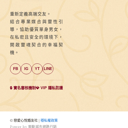
重新定義高端交友。
結合專業媒合與靈性引
導，協助優質單身男女，
在私密且安全的環境下，
開啟靈魂契合的幸福契
機。
FB
IG
YT
LINE
🔒 實名審核機制
💎 VIP 隱私防護
© 戀愛心悅婚友社 |
穩私權政策
P
o
w
e
r
b
y
驅
動
城
市
網
路
行
銷