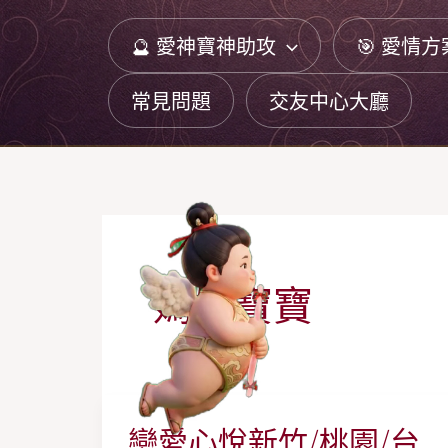
跳
🔮 愛神寶神助攻
🎯 愛情方
至
主
常見問題
交友中心大廳
要
內
容
媽媽寶寶
戀愛心悅新竹/桃園/台
戀