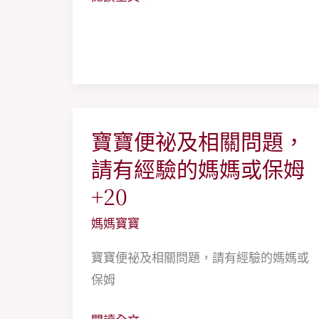
寶
準
備
衣
服
寶寶便祕及相關問題，
寶
寶
請有經驗的媽媽或保姆
便
+20
祕
媽媽寶寶
及
相
寶寶便祕及相關問題，請有經驗的媽媽或
關
保姆
問
題，