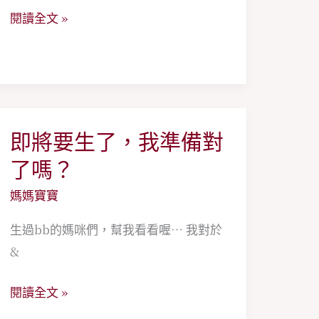
閱讀全文 »
即將要生了，我準備對
即
將
了嗎？
要
媽媽寶寶
生
了，
生過bb的媽咪們，幫我看看喔… 我對於
我
&
準
閱讀全文 »
備
對