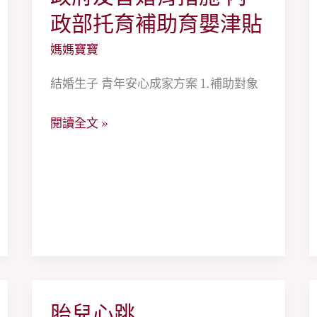
府
政部托育補助育嬰津貼
友
媽媽寶寶
善
婚
結婚生子 青年安心成家方案 1.補助對象
育
閱讀全文 »
措
施
內
政
部
托
育
補
助
胎兒心跳
胎