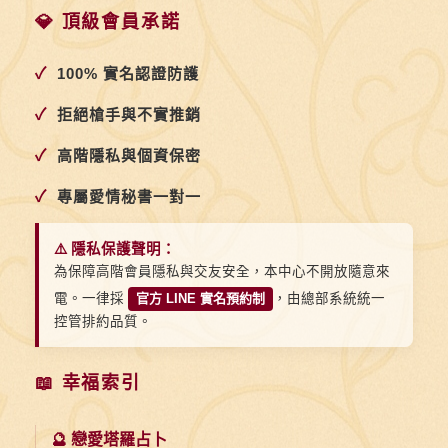
💎 頂級會員承諾
✓
100% 實名認證防護
✓
拒絕槍手與不實推銷
✓
高階隱私與個資保密
✓
專屬愛情秘書一對一
⚠️ 隱私保護聲明：
為保障高階會員隱私與交友安全，本中心不開放隨意來
電。一律採
官方 LINE 實名預約制
，由總部系統統一
控管排約品質。
📖 幸福索引
🔮 戀愛塔羅占卜