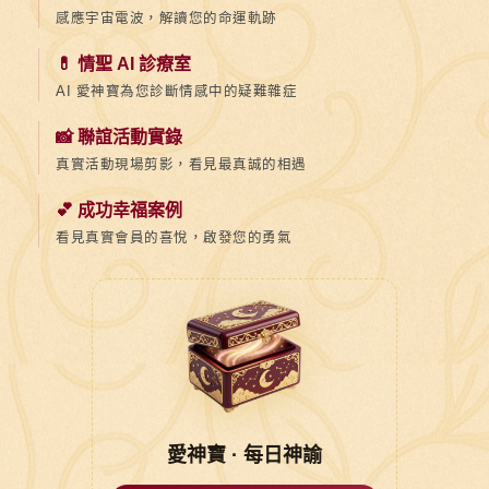
感應宇宙電波，解讀您的命運軌跡
💊 情聖 AI 診療室
AI 愛神寶為您診斷情感中的疑難雜症
📸 聯誼活動實錄
真實活動現場剪影，看見最真誠的相遇
💕 成功幸福案例
看見真實會員的喜悅，啟發您的勇氣
愛神寶 · 每日神諭