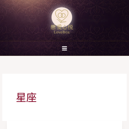
跳
至
主
要
內
容
星座