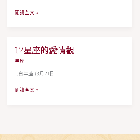
的
座
主
閱讀全文 »
女
題
生
曲
的
方
12星座的愛情觀
12
法
星
星座
座
1.白羊座 (3月21日 –
的
愛
閱讀全文 »
情
觀