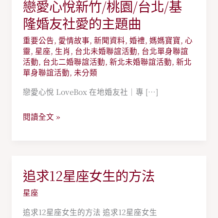
戀愛心悅新竹/桃園/台北/基
戀
愛
隆婚友社愛的主題曲
心
重要公告
,
愛情故事
,
新聞資料
,
婚禮
,
媽媽寶寶
,
心
悅
靈
,
星座
,
生肖
,
台北未婚聯誼活動
,
台北單身聯誼
新
活動
,
台北二婚聯誼活動
,
新北未婚聯誼活動
,
新北
單身聯誼活動
,
未分類
竹/
桃
戀愛心悅 LoveBox 在地婚友社｜專 […]
園/
台
閱讀全文 »
北/
基
隆
婚
追求12星座女生的方法
追
友
求
星座
社
12
愛
追求12星座女生的方法 追求12星座女生
星