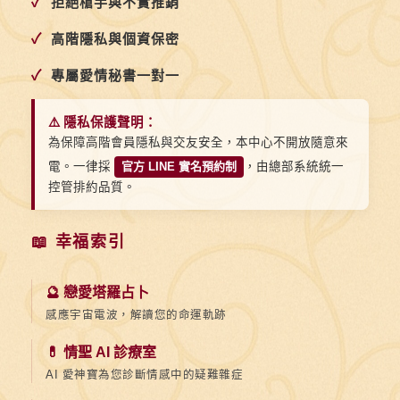
✓
拒絕槍手與不實推銷
✓
高階隱私與個資保密
✓
專屬愛情秘書一對一
⚠️ 隱私保護聲明：
為保障高階會員隱私與交友安全，本中心不開放隨意來
電。一律採
官方 LINE 實名預約制
，由總部系統統一
控管排約品質。
📖 幸福索引
🔮 戀愛塔羅占卜
感應宇宙電波，解讀您的命運軌跡
💊 情聖 AI 診療室
AI 愛神寶為您診斷情感中的疑難雜症