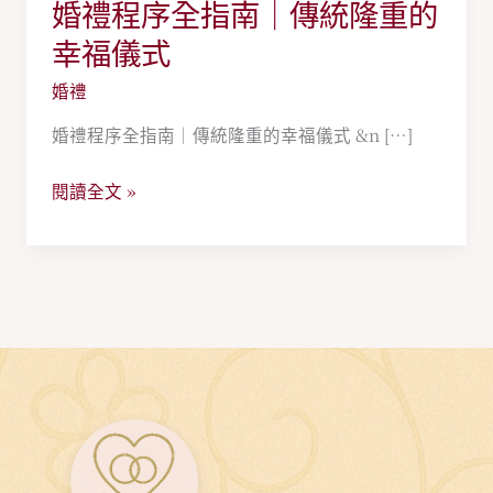
婚禮程序全指南｜傳統隆重的
婚
禮
幸福儀式
程
婚禮
序
全
婚禮程序全指南｜傳統隆重的幸福儀式 &n […]
指
閱讀全文 »
南
｜
傳
統
隆
重
的
幸
福
儀