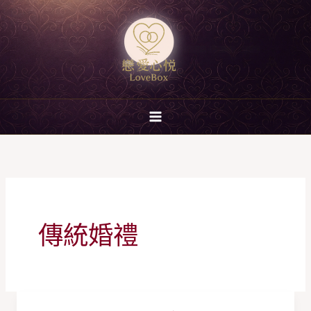
跳
至
主
要
內
容
傳統婚禮