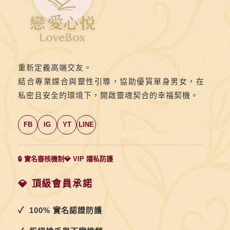
式
重新定義高端交友。
結合專業媒合與靈性引導，協助優質單身男女，在
私密且安全的環境下，開啟靈魂契合的幸福契機。
FB
IG
YT
LINE
🔒 實名審核機制
💎 VIP 隱私防護
💎 頂級會員承諾
✓
100% 實名認證防護