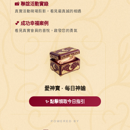
📸 聯誼活動實錄
真實活動現場剪影，看見最真誠的相遇
💕 成功幸福案例
看見真實會員的喜悅，啟發您的勇氣
愛神寶 · 每日神諭
✨ 點擊領取今日指引
POWERED BY