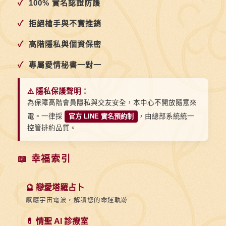
✓
100% 實名認證防護
✓
拒絕槍手與不實推銷
✓
高階隱私與個資保密
✓
專屬愛情秘書一對一
⚠️ 隱私保護聲明：
為保障高階會員隱私與交友安全，本中心不開放隨意來
電。一律採
官方 LINE 實名預約制
，由總部系統統一
控管排約品質。
📖 幸福索引
🔮 戀愛塔羅占卜
感應宇宙電波，解讀您的命運軌跡
💊 情聖 AI 診療室