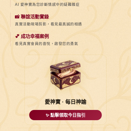
AI 愛神寶為您診斷情感中的疑難雜症
📸 聯誼活動實錄
真實活動現場剪影，看見最真誠的相遇
💕 成功幸福案例
看見真實會員的喜悅，啟發您的勇氣
愛神寶 · 每日神諭
✨ 點擊領取今日指引