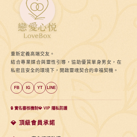
誼
活
動
報
名
處
重新定義高端交友。
結合專業媒合與靈性引導，協助優質單身男女，在
私密且安全的環境下，開啟靈魂契合的幸福契機。
FB
IG
YT
LINE
🔒 實名審核機制
💎 VIP 隱私防護
💎 頂級會員承諾