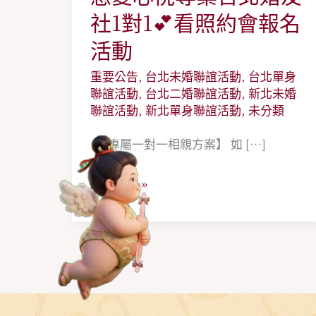
愛
社1對1💕看照約會報名
心
活動
悅
重要公告
,
台北未婚聯誼活動
,
台北單身
專
聯誼活動
,
台北二婚聯誼活動
,
新北未婚
業
聯誼活動
,
新北單身聯誼活動
,
未分類
台
【專屬一對一相親方案】 如 […]
北
婚
閱讀全文 »
友
社
1
對
1
💕