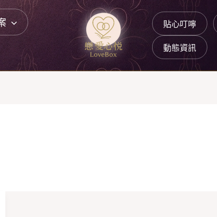
案
貼心叮嚀
動態資訊