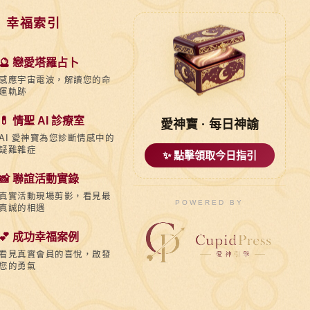
 幸福索引
🔮 戀愛塔羅占卜
感應宇宙電波，解讀您的命
運軌跡
💊 情聖 AI 診療室
愛神寶 · 每日神諭
AI 愛神寶為您診斷情感中的
疑難雜症
✨ 點擊領取今日指引
📸 聯誼活動實錄
真實活動現場剪影，看見最
POWERED BY
真誠的相遇
💕 成功幸福案例
看見真實會員的喜悅，啟發
您的勇氣