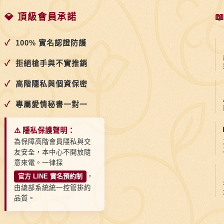
💎 頂級會員承諾

✓
100% 實名認證防護
✓
拒絕槍手與不實推銷
✓
高階隱私與個資保密
✓
專屬愛情秘書一對一
⚠️ 隱私保護聲明：
為保障高階會員隱私與交
友安全，本中心不開放隨
意來電。一律採
官方 LINE 實名預約制
，
由總部系統統一控管排約
品質。