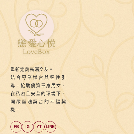
看
照
約
會
報
名
活
動
重新定義高端交友。
結合專業媒合與靈性引
導，協助優質單身男女，
在私密且安全的環境下，
開啟靈魂契合的幸福契
機。
FB
IG
YT
LINE