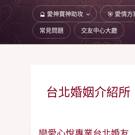
跳
🔮 愛神寶神助攻
🎯 愛情方
至
主
常見問題
交友中心大廳
要
內
容
台北婚姻介紹所
戀愛心悅專業台北婚友
戀