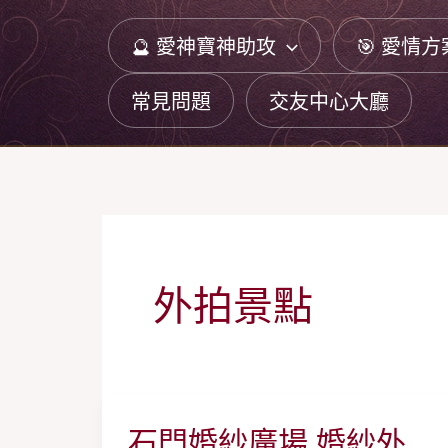
跳
🔮 愛神寶神助攻
🎯 愛情方
至
主
常見問題
交友中心大廳
要
內
容
外拍景點
石門婚紗廣場 婚紗外
石