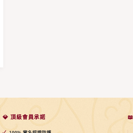
💎 頂級會員承諾

✓
100% 實名認證防護