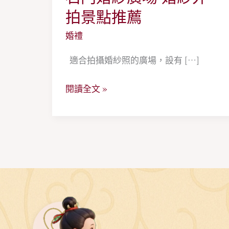
門
拍景點推薦
婚
婚禮
紗
廣
適合拍攝婚紗照的廣場，設有 […]
場
閱讀全文 »
婚
紗
外
拍
景
點
推
薦