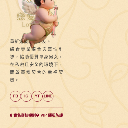
重新定義高端交友。
結合專業媒合與靈性引
導，協助優質單身男女，
在私密且安全的環境下，
開啟靈魂契合的幸福契
機。
FB
IG
YT
LINE
🔒 實名審核機制
💎 VIP 隱私防護