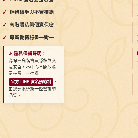
✓
拒絕槍手與不實推銷
✓
高階隱私與個資保密
✓
專屬愛情秘書一對一
⚠️ 隱私保護聲明：
為保障高階會員隱私與交
友安全，本中心不開放隨
意來電。一律採
官方 LINE 實名預約制
，
由總部系統統一控管排約
品質。