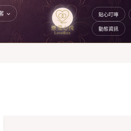
案
貼心叮嚀
動態資訊