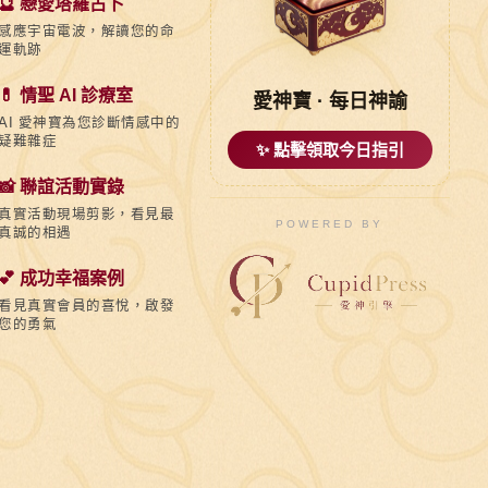
🔮 戀愛塔羅占卜
感應宇宙電波，解讀您的命
運軌跡
💊 情聖 AI 診療室
愛神寶 · 每日神諭
AI 愛神寶為您診斷情感中的
疑難雜症
✨ 點擊領取今日指引
📸 聯誼活動實錄
真實活動現場剪影，看見最
POWERED BY
真誠的相遇
💕 成功幸福案例
看見真實會員的喜悅，啟發
您的勇氣