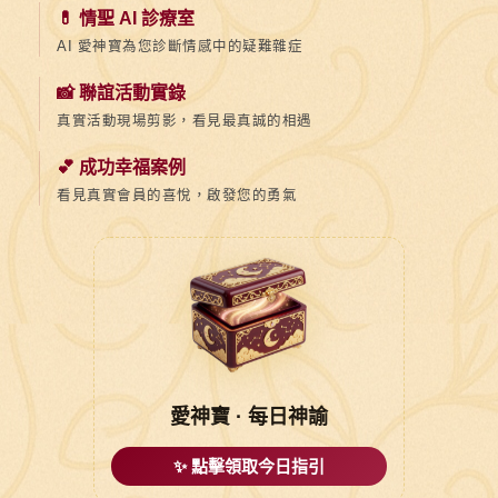
💊 情聖 AI 診療室
AI 愛神寶為您診斷情感中的疑難雜症
📸 聯誼活動實錄
真實活動現場剪影，看見最真誠的相遇
💕 成功幸福案例
看見真實會員的喜悅，啟發您的勇氣
愛神寶 · 每日神諭
✨ 點擊領取今日指引