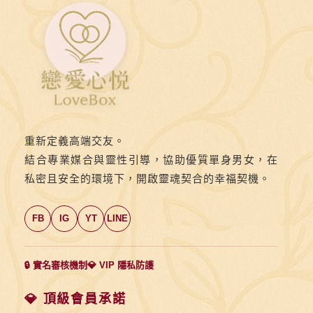
解
帶》
第
十
一
則：
🎭
重新定義高端交友。
真
結合專業媒合與靈性引導，協助優質單身男女，在
心
私密且安全的環境下，開啟靈魂契合的幸福契機。
訴
苦，
FB
IG
YT
LINE
有
時
比
🔒 實名審核機制
💎 VIP 隱私防護
甜
言
💎 頂級會員承諾