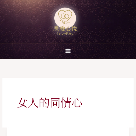
跳
至
主
要
內
容
女人的同情心