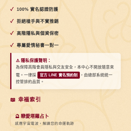
蜜
✓
100% 實名認證防護
語
更
✓
拒絕槍手與不實推銷
能
✓
高階隱私與個資保密
擄
獲
✓
專屬愛情秘書一對一
芳
心
⚠️ 隱私保護聲明：
為保障高階會員隱私與交友安全，本中心不開放隨意來
電。一律採
官方 LINE 實名預約制
，由總部系統統一
控管排約品質。
📖 幸福索引
🔮 戀愛塔羅占卜
感應宇宙電波，解讀您的命運軌跡