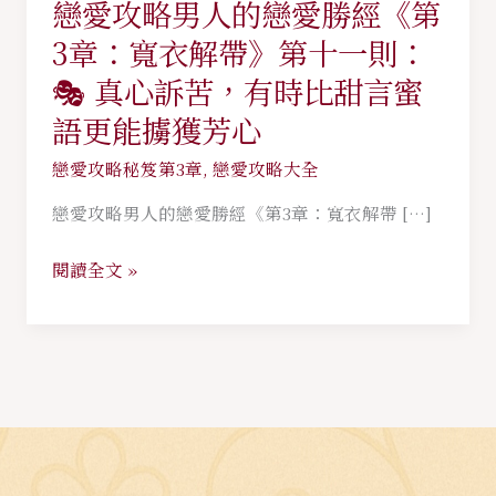
戀愛攻略男人的戀愛勝經《第
戀
愛
3章：寬衣解帶》第十一則：
攻
🎭 真心訴苦，有時比甜言蜜
略
語更能擄獲芳心
男
人
戀愛攻略秘笈第3章
,
戀愛攻略大全
的
戀愛攻略男人的戀愛勝經《第3章：寬衣解帶 […]
戀
愛
閱讀全文 »
勝
經
《第
3
章：
寬
衣