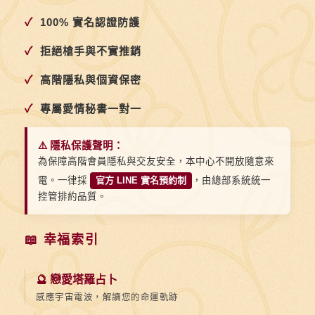
她
✓
100% 實名認證防護
不
再
✓
拒絕槍手與不實推銷
防
✓
高階隱私與個資保密
備
脫
✓
專屬愛情秘書一對一
下
防
⚠️ 隱私保護聲明：
線
為保障高階會員隱私與交友安全，本中心不開放隨意來
電。一律採
官方 LINE 實名預約制
，由總部系統統一
控管排約品質。
📖 幸福索引
🔮 戀愛塔羅占卜
感應宇宙電波，解讀您的命運軌跡