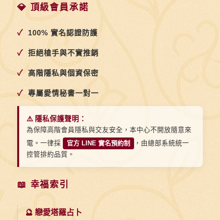
歡
💎 頂級會員承諾
的
人？
✓
100% 實名認證防護
用
✓
拒絕槍手與不實推銷
好
業
✓
高階隱私與個資保密
力
✓
專屬愛情秘書一對一
方
程
⚠️ 隱私保護聲明：
式
為保障高階會員隱私與交友安全，本中心不開放隨意來
和
電。一律採
官方 LINE 實名預約制
，由總部系統統一
頻
控管排約品質。
率
方
📖 幸福索引
程
式
🔮 戀愛塔羅占卜