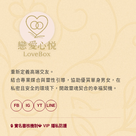
導
思
想
下
吸
引
愛
情？
如
重新定義高端交友。
何
結合專業媒合與靈性引導，協助優質單身男女，在
挽
私密且安全的環境下，開啟靈魂契合的幸福契機。
回
和
FB
IG
YT
LINE
吸
引
🔒 實名審核機制
💎 VIP 隱私防護
喜