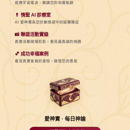
是
感應宇宙電波，解讀您的命運軌跡
關
💊 情聖 AI 診療室
鍵！
AI 愛神寶為您診斷情感中的疑難雜症
📸 聯誼活動實錄
真實活動現場剪影，看見最真誠的相遇
💕 成功幸福案例
看見真實會員的喜悅，啟發您的勇氣
愛神寶 · 每日神諭