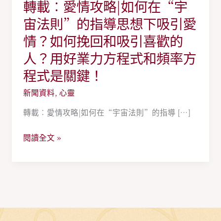
轉載︰愛情攻略|如何在“宇
轉
載
宙法則”的指導思想下吸引愛
︰
情？如何挽回和吸引喜歡的
愛
人？用好業力方程式和頻率方
情
程式是關鍵！
攻
略|
新聞資料
,
心靈
如
轉載︰愛情攻略|如何在“宇宙法則”的指導 […]
何
在
閱讀全文 »
“宇
宙
法
則”
的
指