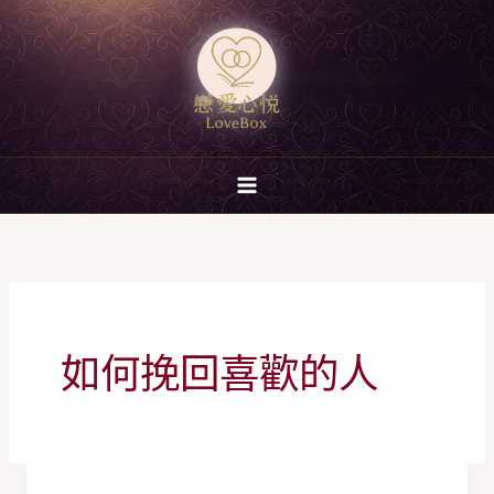
跳
至
主
要
內
容
如何挽回喜歡的人