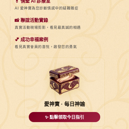
💊 情聖 AI 診療室
AI 愛神寶為您診斷情感中的疑難雜症
📸 聯誼活動實錄
真實活動現場剪影，看見最真誠的相遇
💕 成功幸福案例
看見真實會員的喜悅，啟發您的勇氣
愛神寶 · 每日神諭
✨ 點擊領取今日指引