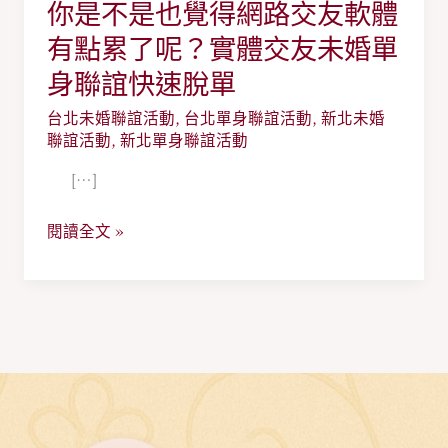
你是不是也覺得網路交友軟體
你
是
有點累了呢？實體交友未婚單
不
身聯誼快速脫單
是
台北未婚聯誼活動
,
台北單身聯誼活動
,
新北未婚
也
聯誼活動
,
新北單身聯誼活動
覺
得
[…]
網
閱讀全文 »
路
交
友
軟
體
有
點
累