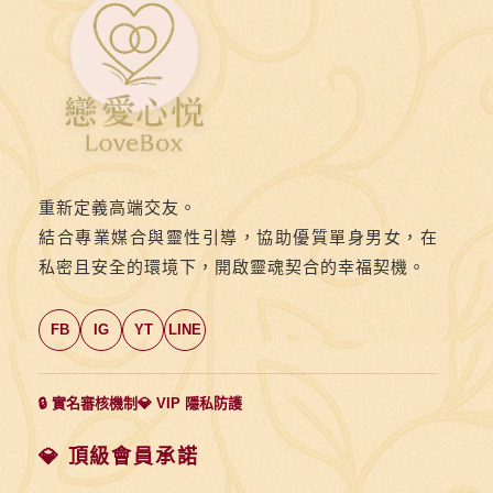
了
呢？
實
體
交
友
未
重新定義高端交友。
婚
結合專業媒合與靈性引導，協助優質單身男女，在
單
私密且安全的環境下，開啟靈魂契合的幸福契機。
身
聯
FB
IG
YT
LINE
誼
快
🔒 實名審核機制
💎 VIP 隱私防護
速
脫
💎 頂級會員承諾
單