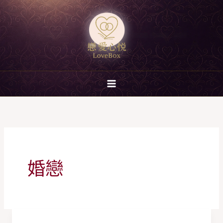
跳
至
主
要
內
容
婚戀