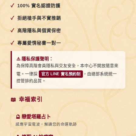
✓
100% 實名認證防護
✓
拒絕槍手與不實推銷
✓
高階隱私與個資保密
✓
專屬愛情秘書一對一
⚠️ 隱私保護聲明：
為保障高階會員隱私與交友安全，本中心不開放隨意來
電。一律採
官方 LINE 實名預約制
，由總部系統統一
控管排約品質。
📖 幸福索引
🔮 戀愛塔羅占卜
感應宇宙電波，解讀您的命運軌跡